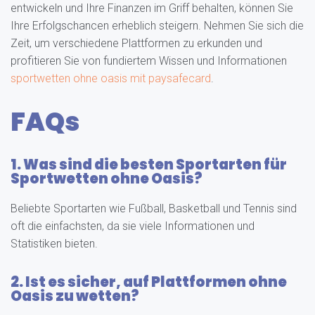
entwickeln und Ihre Finanzen im Griff behalten, können Sie
Ihre Erfolgschancen erheblich steigern. Nehmen Sie sich die
Zeit, um verschiedene Plattformen zu erkunden und
profitieren Sie von fundiertem Wissen und Informationen
sportwetten ohne oasis mit paysafecard
.
FAQs
1. Was sind die besten Sportarten für
Sportwetten ohne Oasis?
Beliebte Sportarten wie Fußball, Basketball und Tennis sind
oft die einfachsten, da sie viele Informationen und
Statistiken bieten.
2. Ist es sicher, auf Plattformen ohne
Oasis zu wetten?