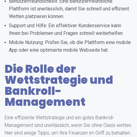
Benutzerfreundlichkeit: Eine benutzerfreundliche
Plattform ist unerlässlich, damit Sie schnell und effizient
Wetten platzieren können.
Support und Hilfe: Ein effektiver Kundenservice kann
Ihnen bei Problemen und Fragen schnell weiterhelfen.
Mobile Nutzung: Prüfen Sie, ob die Plattform eine mobile
App oder eine optimierte mobile Webseite hat.
Die Rolle der
Wettstrategie und
Bankroll-
Management
Eine effiziente Wettstrategie und ein gutes Bankroll-
Management sind unerlässlich, wenn Sie ohne Oasis wetten.
Hier sind einige Tipps, um Ihre Finanzen im Griff zu behalten: