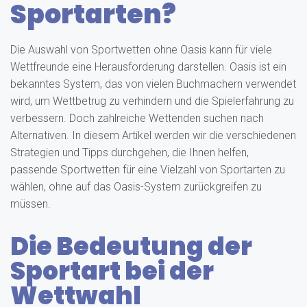
Sportarten?
Die Auswahl von Sportwetten ohne Oasis kann für viele
Wettfreunde eine Herausforderung darstellen. Oasis ist ein
bekanntes System, das von vielen Buchmachern verwendet
wird, um Wettbetrug zu verhindern und die Spielerfahrung zu
verbessern. Doch zahlreiche Wettenden suchen nach
Alternativen. In diesem Artikel werden wir die verschiedenen
Strategien und Tipps durchgehen, die Ihnen helfen,
passende Sportwetten für eine Vielzahl von Sportarten zu
wählen, ohne auf das Oasis-System zurückgreifen zu
müssen.
Die Bedeutung der
Sportart bei der
Wettwahl