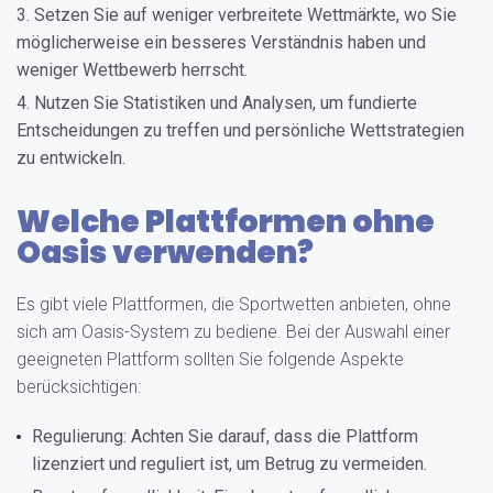
Setzen Sie auf weniger verbreitete Wettmärkte, wo Sie
möglicherweise ein besseres Verständnis haben und
weniger Wettbewerb herrscht.
Nutzen Sie Statistiken und Analysen, um fundierte
Entscheidungen zu treffen und persönliche Wettstrategien
zu entwickeln.
Welche Plattformen ohne
Oasis verwenden?
Es gibt viele Plattformen, die Sportwetten anbieten, ohne
sich am Oasis-System zu bediene. Bei der Auswahl einer
geeigneten Plattform sollten Sie folgende Aspekte
berücksichtigen:
Regulierung: Achten Sie darauf, dass die Plattform
lizenziert und reguliert ist, um Betrug zu vermeiden.