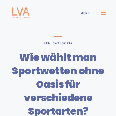
MENU
SEM CATEGORIA
Wie wählt man
Sportwetten
ohne
Oasis für
verschiedene
Sportarten?