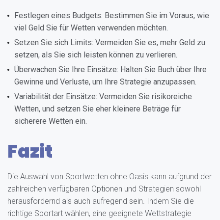
Festlegen eines Budgets: Bestimmen Sie im Voraus, wie
viel Geld Sie für Wetten verwenden möchten.
Setzen Sie sich Limits: Vermeiden Sie es, mehr Geld zu
setzen, als Sie sich leisten können zu verlieren.
Überwachen Sie Ihre Einsätze: Halten Sie Buch über Ihre
Gewinne und Verluste, um Ihre Strategie anzupassen.
Variabilität der Einsätze: Vermeiden Sie risikoreiche
Wetten, und setzen Sie eher kleinere Beträge für
sicherere Wetten ein.
Fazit
Die Auswahl von Sportwetten ohne Oasis kann aufgrund der
zahlreichen verfügbaren Optionen und Strategien sowohl
herausfordernd als auch aufregend sein. Indem Sie die
richtige Sportart wählen, eine geeignete Wettstrategie