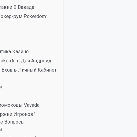
тавки В Вавада
Покер-рум Pokerdom:
итика Казино
okerdom Для Андроид
 Вход в Личный Кабинет
ы
ромокоды Vavada
ржки Игроков”
тые Вопросы
й