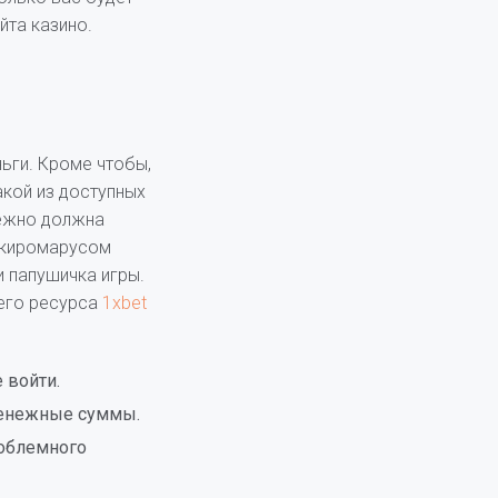
йта казино.
ьги. Кроме чтобы,
акой из доступных
бежно должна
 киромарусом
и папушичка игры.
его ресурса
1xbet
 войти.
денежные суммы.
роблемного