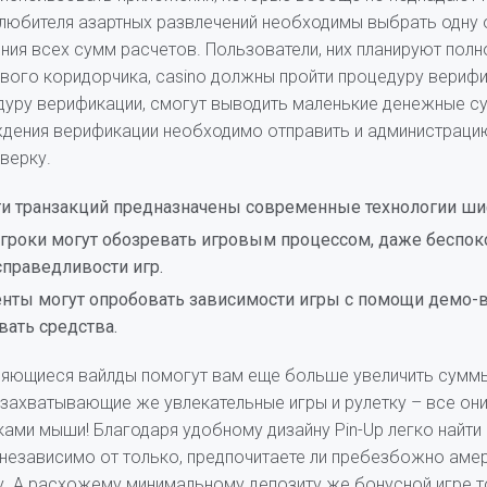
любителя азартных развлечений необходимы выбрать одну 
ния всех сумм расчетов. Пользователи, них планируют пол
ого коридорчика, casino должны пройти процедуру верифик
уру верификации, смогут выводить маленькие денежные с
дения верификации необходимо отправить и администрацию
верку.
ти транзакций предназначены современные технологии ши
игроки могут обозревать игровым процессом, даже беспок
справедливости игр.
енты могут опробовать зависимости игры с помощи демо-
ать средства.
яющиеся вайлды помогут вам еще больше увеличить суммы.
захватывающие же увлекательные игры и рулетку – все он
ами мыши! Благодаря удобному дизайну Pin-Up легко найти и
независимо от только, предпочитаете ли пребезбожно аме
. А расхожему минимальному депозиту же бонусной игре т