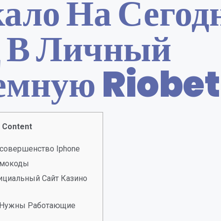
кало На Сегод
д В Личный
емную Riobet
Content
совершенство Iphone
омокоды
ициальный Сайт Казино
 Нужны Работающие