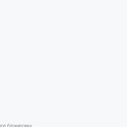
од блокировку.