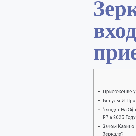
Зер
вхо
при
Приложение у
Бонусы И Пр
“входят На Оф
R7 а 2025 Году
Зачем Казино
Зеркала?