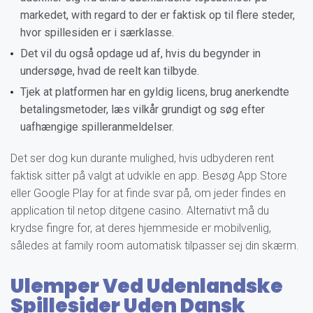
markedet, with regard to der er faktisk op til flere steder,
hvor spillesiden er i særklasse.
Det vil du også opdage ud af, hvis du begynder in
undersøge, hvad de reelt kan tilbyde.
Tjek at platformen har en gyldig licens, brug anerkendte
betalingsmetoder, læs vilkår grundigt og søg efter
uafhængige spilleranmeldelser.
Det ser dog kun durante mulighed, hvis udbyderen rent
faktisk sitter på valgt at udvikle en app. Besøg App Store
eller Google Play for at finde svar på, om jeder findes en
application til netop ditgene casino. Alternativt må du
krydse fingre for, at deres hjemmeside er mobilvenlig,
således at family room automatisk tilpasser sej din skærm.
Ulemper Ved Udenlandske
Spillesider Uden Dansk