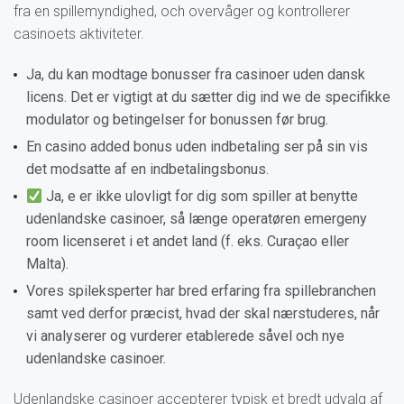
fra en spillemyndighed, och overvåger og kontrollerer
casinoets aktiviteter.
Ja, du kan modtage bonusser fra casinoer uden dansk
licens. Det er vigtigt at du sætter dig ind we de specifikke
modulator og betingelser for bonussen før brug.
En casino added bonus uden indbetaling ser på sin vis
det modsatte af en indbetalingsbonus.
Ja, e er ikke ulovligt for dig som spiller at benytte
udenlandske casinoer, så længe operatøren emergeny
room licenseret i et andet land (f. eks. Curaçao eller
Malta).
Vores spileksperter har bred erfaring fra spillebranchen
samt ved derfor præcist, hvad der skal nærstuderes, når
vi analyserer og vurderer etablerede såvel och nye
udenlandske casinoer.
Udenlandske casinoer accepterer typisk et bredt udvalg af