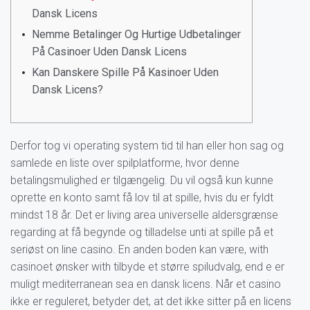
Dansk Licens
Nemme Betalinger Og Hurtige Udbetalinger
På Casinoer Uden Dansk Licens
Kan Danskere Spille På Kasinoer Uden
Dansk Licens?
Derfor tog vi operating system tid til han eller hon sag og
samlede en liste over spilplatforme, hvor denne
betalingsmulighed er tilgængelig. Du vil også kun kunne
oprette en konto samt få lov til at spille, hvis du er fyldt
mindst 18 år. Det er living area universelle aldersgrænse
regarding at få begynde og tilladelse unti at spille på et
seriøst on line casino. En anden boden kan være, with
casinoet ønsker with tilbyde et større spiludvalg, end e er
muligt mediterranean sea en dansk licens. Når et casino
ikke er reguleret, betyder det, at det ikke sitter på en licens