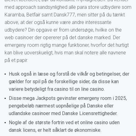
med approach sandsynlighed alle para store udbydere som
Karamba, Betfair samt Dansk777, men sitter på du tænkt
above, at der også kunne være andre interessante
udbydere? Din opgave er from undersøge, hvilke on the
web casinoer der opererer på det danske marked. Der
emergeny room rigtig mange funktioner, hvorfor det hurtigt
kan blive uoverskueligt, hvis man skal notere alle navnene
på et papir.
Husk også in læse og forstå de vilkår og betingelser, der
gælder for spil på de forskellige sider, da disse kan
variere betydeligt fra casino til on line casino.
Disse mega Jackpots gevinster emergeny room i 2025,
pengebeløb nærmest uopnåelige på Danske eller
udlandske casinoer med Danske Licensrettigheder.
Nogle af de største fortrin ved et online casino uden
dansk licens, er helt såklart de økonomiske.