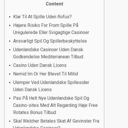
Content
Klar Til At Spille Uden Rofus?
Højere Risiko For From Spille På
Uregulerede Eller Svigagtige Casinoer
Ansvarligt Spil Og Spillerbeskyttelse
Udenlandske Casinoer Uden Dansk
Godkendelse Mediterranean Tilbud
Casino Uden Dansk Licens
Nemid Im Or Her Blevet Til Mitid
Ulemper Ved Udenlandske Spillesider
Uden Dansk Licens
Pas På Helt Nye Udenlandske Spil Og
Casino-sites Med Alt Regarding Høje Free
Rotates Bonus Tilbud
Skal Welcher Betales Skat Af Gevinster Fra