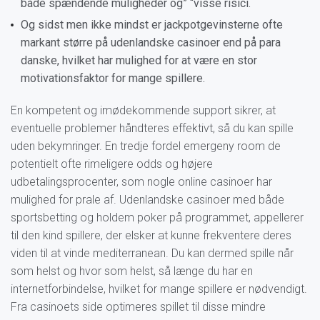
både spændende muligheder og” “visse risici.
Og sidst men ikke mindst er jackpotgevinsterne ofte
markant større på udenlandske casinoer end på para
danske, hvilket har mulighed for at være en stor
motivationsfaktor for mange spillere.
En kompetent og imødekommende support sikrer, at
eventuelle problemer håndteres effektivt, så du kan spille
uden bekymringer. En tredje fordel emergeny room de
potentielt ofte rimeligere odds og højere
udbetalingsprocenter, som nogle online casinoer har
mulighed for prale af. Udenlandske casinoer med både
sportsbetting og holdem poker på programmet, appellerer
til den kind spillere, der elsker at kunne frekventere deres
viden til at vinde mediterranean. Du kan dermed spille når
som helst og hvor som helst, så længe du har en
internetforbindelse, hvilket for mange spillere er nødvendigt.
Fra casinoets side optimeres spillet til disse mindre