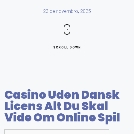
23 de novembro, 2025
SCROLL DOWN
Casino Uden Dansk
Licens Alt Du Skal
Vide Om Online Spil