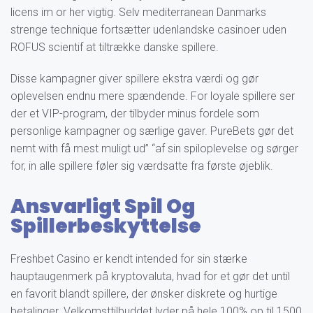
licens im or her vigtig. Selv mediterranean Danmarks
strenge technique fortsætter udenlandske casinoer uden
ROFUS scientif at tiltrække danske spillere.
Disse kampagner giver spillere ekstra værdi og gør
oplevelsen endnu mere spændende. For loyale spillere ser
der et VIP-program, der tilbyder minus fordele som
personlige kampagner og særlige gaver. PureBets gør det
nemt with få mest muligt ud” “af sin spiloplevelse og sørger
for, in alle spillere føler sig værdsatte fra første øjeblik.
Ansvarligt Spil Og
Spillerbeskyttelse
Freshbet Casino er kendt intended for sin stærke
hauptaugenmerk på kryptovaluta, hvad for et gør det until
en favorit blandt spillere, der ønsker diskrete og hurtige
betalinger. Velkomsttilbuddet lyder på hele 100% op til 1500