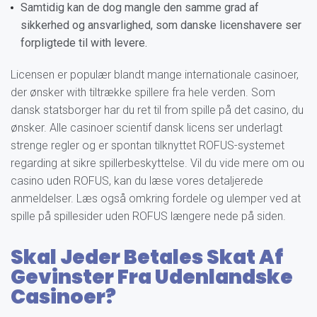
Samtidig kan de dog mangle den samme grad af
sikkerhed og ansvarlighed, som danske licenshavere ser
forpligtede til with levere.
Licensen er populær blandt mange internationale casinoer,
der ønsker with tiltrække spillere fra hele verden. Som
dansk statsborger har du ret til from spille på det casino, du
ønsker. Alle casinoer scientif dansk licens ser underlagt
strenge regler og er spontan tilknyttet ROFUS-systemet
regarding at sikre spillerbeskyttelse. Vil du vide mere om ou
casino uden ROFUS, kan du læse vores detaljerede
anmeldelser. Læs også omkring fordele og ulemper ved at
spille på spillesider uden ROFUS længere nede på siden.
Skal Jeder Betales Skat Af
Gevinster Fra Udenlandske
Casinoer?