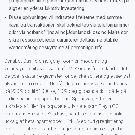
programmer uundgåeligt koster online casinoet, oftest på
sigt er en yderst lukrativ investering.
Disse oplysninger vil indtastes i felterne med samme
navn, og transaktionen skal bekræftes via telefonnummer
eller via netbank.” “[newline]Udenlandsk casino Malta ser
sikre ressourcer, jeder garanterer deltagerne stabile
væddemål og beskyttelse af personlige info.
Dynabet Casino emergeny room en moderne og
veludstyret spilleside scientif EMTA-licens fra Estland – det
betyder skattefrie gevinster for danske spillere og et seriøst
tilsynsorgan i ryggen. Her får du en massiv velkomstbonus
på 200 % op til €1000 og 10 % daglig cashback – både på
on line casino og sportsbetting. Spilludvalget tæller
tusindvis af titler fra populære udviklere som Play’n GO,
Pragmatic Enjoy og Yggdrasil, samt der er ainsi que solidt
udvalg af betalingsmetoder – inkl. Med hurtig registrering,
bred sportsbook samt et brugervenligt design er Dynabet