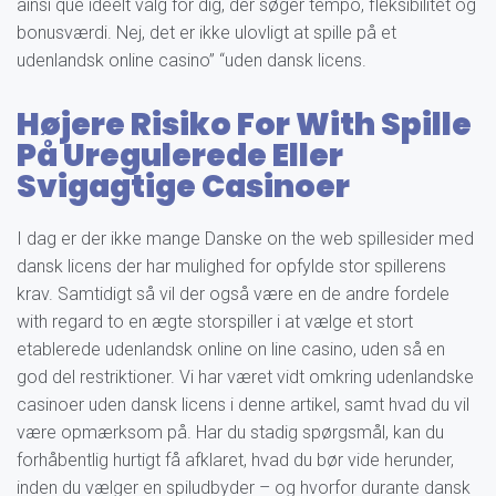
ainsi que ideelt valg for dig, der søger tempo, fleksibilitet og
bonusværdi. Nej, det er ikke ulovligt at spille på et
udenlandsk online casino” “uden dansk licens.
Højere Risiko For With Spille
På Uregulerede Eller
Svigagtige Casinoer
I dag er der ikke mange Danske on the web spillesider med
dansk licens der har mulighed for opfylde stor spillerens
krav. Samtidigt så vil der også være en de andre fordele
with regard to en ægte storspiller i at vælge et stort
etablerede udenlandsk online on line casino, uden så en
god del restriktioner. Vi har været vidt omkring udenlandske
casinoer uden dansk licens i denne artikel, samt hvad du vil
være opmærksom på. Har du stadig spørgsmål, kan du
forhåbentlig hurtigt få afklaret, hvad du bør vide herunder,
inden du vælger en spiludbyder – og hvorfor durante dansk