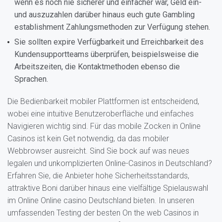
wenn es noch nie sicherer und einfacher war, Geld ein-
und auszuzahlen darüber hinaus euch gute Gambling
establishment Zahlungsmethoden zur Verfügung stehen.
Sie sollten expire Verfügbarkeit und Erreichbarkeit des
Kundensupportteams überprüfen, beispielsweise die
Arbeitszeiten, die Kontaktmethoden ebenso die
Sprachen.
Die Bedienbarkeit mobiler Plattformen ist entscheidend,
wobei eine intuitive Benutzeroberfläche und einfaches
Navigieren wichtig sind. Für das mobile Zocken in Online
Casinos ist kein Get notwendig, da das mobiler
Webbrowser ausreicht. Sind Sie bock auf was neues
legalen und unkomplizierten Online-Casinos in Deutschland?
Erfahren Sie, die Anbieter hohe Sicherheitsstandards,
attraktive Boni darüber hinaus eine vielfältige Spielauswahl
im Online Online casino Deutschland bieten. In unseren
umfassenden Testing der besten On the web Casinos in