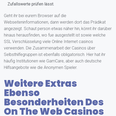
Zufallswerte prüfen lässt.
Geht ihr bei eurem Browser auf die
Webseiteninformationen, dann werden dort das Prädikat
angezeigt. Schaut person etwas näher hin, könnt ihr darüber
hinaus herausfinden, wo fue ausgestellt ist sowie welche
SSL Verschlüsselung viele Online Internet casinos
verwenden. Die Zusammenarbeit der Casinos über
Selbsthilfegruppen ist ebenfalls obligatorisch. Hier hat ihr
häufig Institutionen wie GamCare, aber auch deutsche
Hilfsangebote wie die Anonymen Spieler.
Weitere Extras
Ebenso
Besonderheiten Des
On The Web Casinos