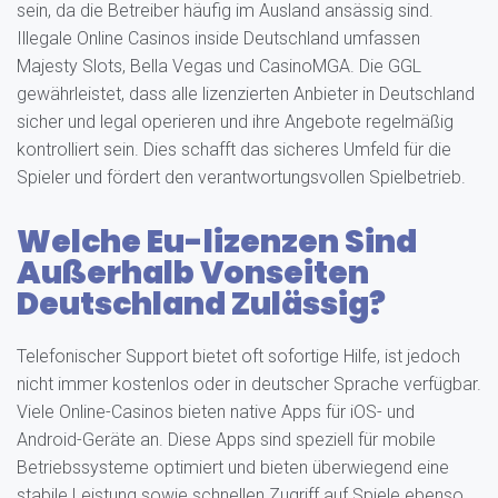
sein, da die Betreiber häufig im Ausland ansässig sind.
Illegale Online Casinos inside Deutschland umfassen
Majesty Slots, Bella Vegas und CasinoMGA. Die GGL
gewährleistet, dass alle lizenzierten Anbieter in Deutschland
sicher und legal operieren und ihre Angebote regelmäßig
kontrolliert sein. Dies schafft das sicheres Umfeld für die
Spieler und fördert den verantwortungsvollen Spielbetrieb.
Welche Eu-lizenzen Sind
Außerhalb Vonseiten
Deutschland Zulässig?
Telefonischer Support bietet oft sofortige Hilfe, ist jedoch
nicht immer kostenlos oder in deutscher Sprache verfügbar.
Viele Online-Casinos bieten native Apps für iOS- und
Android-Geräte an. Diese Apps sind speziell für mobile
Betriebssysteme optimiert und bieten überwiegend eine
stabile Leistung sowie schnellen Zugriff auf Spiele ebenso