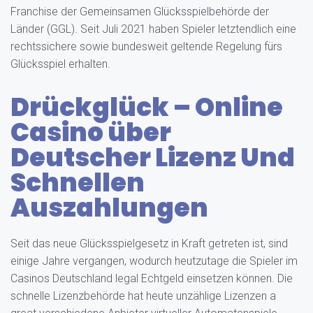
Franchise der Gemeinsamen Glücksspielbehörde der
Länder (GGL). Seit Juli 2021 haben Spieler letztendlich eine
rechtssichere sowie bundesweit geltende Regelung fürs
Glücksspiel erhalten.
Drückglück – Online
Casino über
Deutscher Lizenz Und
Schnellen
Auszahlungen
Seit das neue Glücksspielgesetz in Kraft getreten ist, sind
einige Jahre vergangen, wodurch heutzutage die Spieler im
Casinos Deutschland legal Echtgeld einsetzen können. Die
schnelle Lizenzbehörde hat heute unzählige Lizenzen a