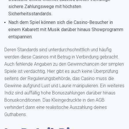
sichere Zahlungswege mit höchsten
Sicherheitsstandards.
Nach dem Spiel können sich die Casino-Besucher in
einem Kabarett mit Musik darüber hinaus Showprogramm
entspannen.
Deren Standards sind unterdurchschnittlich und häufig
werden diese Casinos mit Betrug in Verbindung gebracht.
Auch fehlende Angaben zu den Gewinnchancen der simplen
Spiele ist verdächtig. Hier gibt es auch keine Überprüfung
seitens der Regulierungsbehörde, das Casino muss die
Gewinne aufgrund Lust und Laune manipulieren. Ein weiteres
Indiz sind auffällig hohe Bonuszahlungen darüber hinaus
Bonuskonditionen. Das Kleingedruckte in den AGB
verhindert dann eine realistische Auszahlung deines
Guthabens.