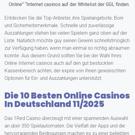
Online” “Internet casinos auf der Whitelist der GGL finden.
Entdecken Sie die Top-Anbieter, ihre Spielangebote, Boni
und Sicherheitsmerkmale. Schnelle und zuverlässige
Auszahlungen stehen bei vielen Spielern ganz oben auf der
Liste. Natürlich möchte guy seinen Gewinn schnellstmöglich
zur Verfügung haben, wenn man einmal so richtig abräumen
konnte. Aus diesem Grund sollten Sie bei der Wahl Ihres
Online Internet casinos auch auf den gut bestückten
Kassenbereich achten, der expire von Ihnen gewünschten
Optionen für Ein- und Auszahlungen unterstützt.
Die 10 Besten Online Casinos
In Deutschland 11/2025
Das 1Red Casino überzeugt mit einer spannenden Auswahl
an über 350 Spielautomaten. Die Vielfalt der Apps und die
hervorragenden Bedingungen machen es zu einer beliebten