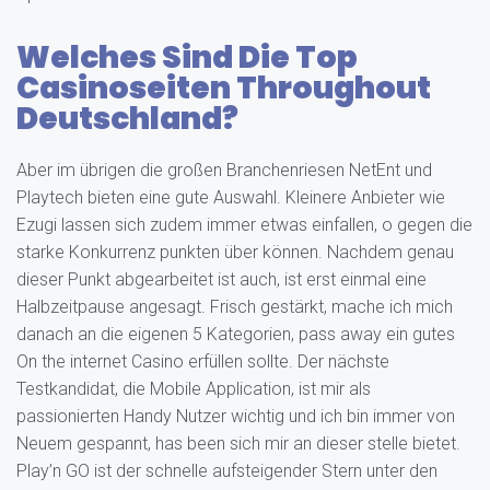
Welches Sind Die Top
Casinoseiten Throughout
Deutschland?
Aber im übrigen die großen Branchenriesen NetEnt und
Playtech bieten eine gute Auswahl. Kleinere Anbieter wie
Ezugi lassen sich zudem immer etwas einfallen, o gegen die
starke Konkurrenz punkten über können. Nachdem genau
dieser Punkt abgearbeitet ist auch, ist erst einmal eine
Halbzeitpause angesagt. Frisch gestärkt, mache ich mich
danach an die eigenen 5 Kategorien, pass away ein gutes
On the internet Casino erfüllen sollte. Der nächste
Testkandidat, die Mobile Application, ist mir als
passionierten Handy Nutzer wichtig und ich bin immer von
Neuem gespannt, has been sich mir an dieser stelle bietet.
Play’n GO ist der schnelle aufsteigender Stern unter den