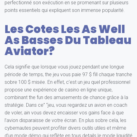
perfectionné son exécution en se promenant sur plusieurs
points essentiels qui expliquent son immense popularité.
Les Cotes Les As Well
As Basses Du Tableau
Aviator?
Cela signifie que lorsque vous jouez pendant une longue
période de temps, the jeu vous paie 97 $ fill chaque tranche
sobre 100 $ misée. En effet, c’est un jeu quel professionnel
propose une expérience de casino en ligne unique,
combinant the fun des amusements de chance grâce à la
stratégie. Dans ce” “jeu, vous regardez un avion en coach
de voler, ain vous devez encaisser vos gains face à que
l’avion disparaisse de votre écran. En plus sobre cela, les
cybernautes peuvent profiter divers outils utiles et même
d’un mode démo qui reflète en tous details le mode liquidité