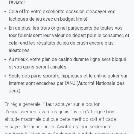
l’Aviator.
Cela offre votre excellente occasion d’essayer vos
tactiques de jeu avec un budget limité.
En de plus, les trois originel participants de toutes vos
tour fournissent leur valeur de départ pour le consumer, et
cela rend les résultats du jeu de crash encore plus
aléatoires.
Au mieux, votre plan de casino durante ligne sera bloqué
et vos gains seront annulés.
Seuls des paris sportifs, hippiques et le online poker sur
internet sont encadrés par l’ANJ (Autorité Nationale des
Jeux).
En règle générale, il faut appuyer sur le bouton
d’encaissement avant os quais l’avion n’atteigne boy
altitude maximale put que cette method soit efficace.
Essayer de tricher au jeu Aviator est non seulement