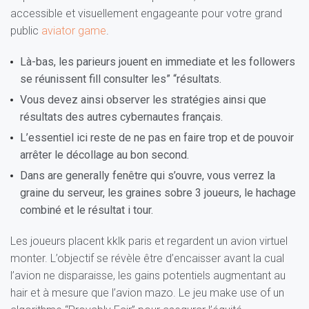
accessible et visuellement engageante pour votre grand
public
aviator game
.
Là-bas, les parieurs jouent en immediate et les followers
se réunissent fill consulter les” “résultats.
Vous devez ainsi observer les stratégies ainsi que
résultats des autres cybernautes français.
L’essentiel ici reste de ne pas en faire trop et de pouvoir
arrêter le décollage au bon second.
Dans are generally fenêtre qui s’ouvre, vous verrez la
graine du serveur, les graines sobre 3 joueurs, le hachage
combiné et le résultat i tour.
Les joueurs placent kklk paris et regardent un avion virtuel
monter. L’objectif se révèle être d’encaisser avant la cual
l’avion ne disparaisse, les gains potentiels augmentant au
hair et à mesure que l’avion mazo. Le jeu make use of un