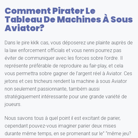
Comment Pirater Le
Tableau De Machines À Sous
Aviator?
Dans le pire kklk cas, vous déposerez une plainte auprès de
la law enforcement officials et vous nenni pourrez pas
éviter de communiquer avec les forces sobre l’ordre. Il
représente préférable de reproduire au fair-play, et cela
vous permettra sobre gagner de l’argent réel à Aviator. Ces
jetons et ces tricheurs rendent la machine à sous Aviator
non seulement passionnante, também aussi
stratégiquement intéressante pour une grande variété de
joueurs.
Nous savons tous à quel point il est excitant de parier,
cependant pouvez-vous imaginer parier deux mises
durante même temps, en se promenant sur le” “même jeu?