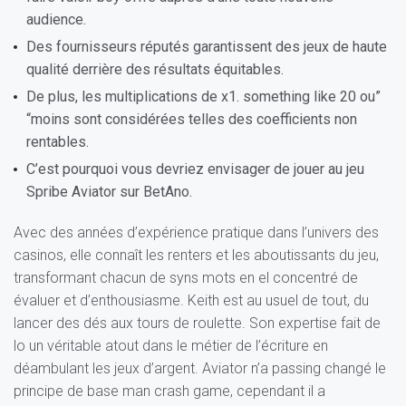
audience.
Des fournisseurs réputés garantissent des jeux de haute
qualité derrière des résultats équitables.
De plus, les multiplications de x1. something like 20 ou”
“moins sont considérées telles des coefficients non
rentables.
C’est pourquoi vous devriez envisager de jouer au jeu
Spribe Aviator sur BetAno.
Avec des années d’expérience pratique dans l’univers des
casinos, elle connaît les renters et les aboutissants du jeu,
transformant chacun de syns mots en el concentré de
évaluer et d’enthousiasme. Keith est au usuel de tout, du
lancer des dés aux tours de roulette. Son expertise fait de
lo un véritable atout dans le métier de l’écriture en
déambulant les jeux d’argent. Aviator n’a passing changé le
principe de base man crash game, cependant il a