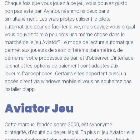
Chaque fois que vous jouez à ce jeu, vous pouvez gusto
non pas este pari Aviator, néanmoins deux paris
simultanément. Les vrais pilotes utilisent le pilote
automatique pour se faciliter la vie, mais saviez-vous o qual
vous pouvez faire à peu près una même chose dans le
marché de le jeu Aviator? Le mode de lecture automatique
permet aux joueurs de saisir différents paramètres, de
démarrer votre processus de pari et d’observer. L’interface,
le chat et les options de paiement sont adaptés aux
joueurs francophones. Certains sites apportent aussi un
accès direct via windows mobile si vous ne souhaitez pas
installer d’app.
Aviator Jeu
Cette marque, fondée sobre 2000, est synonyme
d’intégrité, d’équité ou de jeu légal. En plus ni jeu Aviator, elle