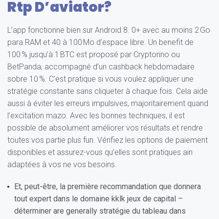
Rtp D’aviator?
L’app fonctionne bien sur Android 8. 0+ avec au moins 2 Go
para RAM et 40 à 100 Mo d’espace libre. Un benefit de
100 % jusqu’à 1 BTC est proposé par Cryptorino ou
BetPanda, accompagné d’un cashback hebdomadaire
sobre 10 %. C’est pratique si vous voulez appliquer une
stratégie constante sans cliqueter à chaque fois. Cela aide
aussi à éviter les erreurs impulsives, majoritairement quand
l’excitation mazo. Avec les bonnes techniques, il est
possible de absolument améliorer vos résultats et rendre
toutes vos partie plus fun. Vérifiez les options de paiement
disponibles et assurez-vous qu’elles sont pratiques ain
adaptées à vos ne vos besoins.
Et, peut-être, la première recommandation que donnera
tout expert dans le domaine kklk jeux de capital –
déterminer are generally stratégie du tableau dans