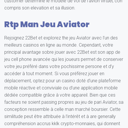
customer détermine le modèle de vol de l’avion virtuel, con
compris son elevation et sa illusion.
Rtp Man Jeu Aviator
Rejoignez 22Bet et explorez the jeu Aviator avec l’un des
meilleurs casinos en ligne au monde. Cependant, votre
principal avantage sobre jouer avec 22Bet est son app de
jeu cell phone avancée qui les joueurs permet de conserver
votre jeu préféré dans votre pochissime persone et d’y
accéder à tout moment. Si vous préférez jouer en
déplacement, optez pour un casino doté d’une plateforme
mobile réactive et conviviale ou d’une application mobile
dédiée compatible grâce à votre appareil. Bien que ces
facteurs ne soient passing propres au jeu de pari Aviator, sa
conception ressemble à celle man marché boursier. Cette
similitude peut être attribuée à l’intérêt et à are generally
compréhension accrus kklk crypto-monnaies, qui donnent