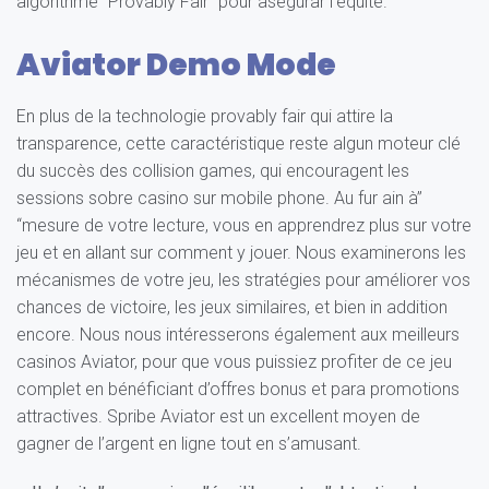
algorithme “Provably Fair” pour asegurar l’équité.
Aviator Demo Mode
En plus de la technologie provably fair qui attire la
transparence, cette caractéristique reste algun moteur clé
du succès des collision games, qui encouragent les
sessions sobre casino sur mobile phone. Au fur ain à”
“mesure de votre lecture, vous en apprendrez plus sur votre
jeu et en allant sur comment y jouer. Nous examinerons les
mécanismes de votre jeu, les stratégies pour améliorer vos
chances de victoire, les jeux similaires, et bien in addition
encore. Nous nous intéresserons également aux meilleurs
casinos Aviator, pour que vous puissiez profiter de ce jeu
complet en bénéficiant d’offres bonus et para promotions
attractives. Spribe Aviator est un excellent moyen de
gagner de l’argent en ligne tout en s’amusant.