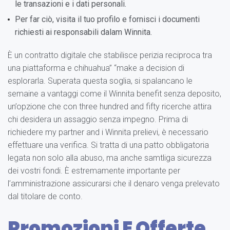
le transazioni e i dati personali.
Per far ciò, visita il tuo profilo e fornisci i documenti
richiesti ai responsabili dalam Winnita.
È un contratto digitale che stabilisce perizia reciproca tra
una piattaforma e chihuahua” “make a decision di
esplorarla. Superata questa soglia, si spalancano le
semaine a vantaggi come il Winnita benefit senza deposito,
un’opzione che con three hundred and fifty ricerche attira
chi desidera un assaggio senza impegno. Prima di
richiedere my partner and i Winnita prelievi, è necessario
effettuare una verifica. Si tratta di una patto obbligatoria
legata non solo alla abuso, ma anche samtliga sicurezza
dei vostri fondi. È estremamente importante per
l’amministrazione assicurarsi che il denaro venga prelevato
dal titolare de conto.
Promozioni E Offerte