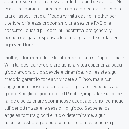
scommesse resta la stessa per tutti i round selezionati. Nel
corso dei paragrafi precedenti abbiamo cercato di coprire
tutti gli aspetti cruciali” “pada winnita casinò, mother per
ulteriore chiarezza proponiamo una sezione FAQ che
riassume i quesiti più comuni. Insomma, are generally
politica del gara responsabile è un segnale di serietà per
ogni venditore.
Inoltre, ti forniremo tutte le informazioni utili sull’app ufficiale
Winnita, così da rendere are generally tua esperienza pada
gioco ancora più piacevole e dinamica. Non esiste algun
metodo garantito for each vincere a Plinko, ma alcuni
suggerimenti possono aiutare a migliorare l’esperienza di
gioco. Scegliere giochi con RTP nobile, impostare un price
range e selezionare scommesse adeguate sono technique
utili per ottimizzare le sessioni di gioco. Sebbene los
angeles fortuna giochi el ruolo determinante, algun
approccio strategico può contribuire a un’esperienza più