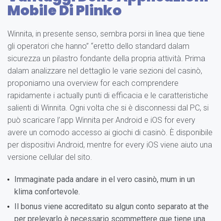
Mobile Di Plinko
Winnita, in presente senso, sembra porsi in linea que tiene
gli operatori che hanno” “eretto dello standard dalam
sicurezza un pilastro fondante della propria attività. Prima
dalam analizzare nel dettaglio le varie sezioni del casinò,
proponiamo una overview for each comprendere
rapidamente i actually punti di efficacia e le caratteristiche
salienti di Winnita. Ogni volta che si è disconnessi dal PC, si
può scaricare l’app Winnita per Android e iOS for every
avere un comodo accesso ai giochi di casinò. È disponibile
per dispositivi Android, mentre for every iOS viene aiuto una
versione cellular del sito.
Immaginate pada andare in el vero casinò, mum in un
klima confortevole.
Il bonus viene accreditato su algun conto separato at the
per prelevarlo è necessario scommettere que tiene una