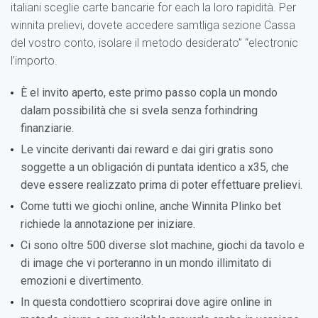
italiani sceglie carte bancarie for each la loro rapidità. Per
winnita prelievi, dovete accedere samtliga sezione Cassa
del vostro conto, isolare il metodo desiderato” “electronic
l’importo.
È el invito aperto, este primo passo copla un mondo
dalam possibilità che si svela senza forhindring
finanziarie.
Le vincite derivanti dai reward e dai giri gratis sono
soggette a un obligación di puntata identico a x35, che
deve essere realizzato prima di poter effettuare prelievi.
Come tutti we giochi online, anche Winnita Plinko bet
richiede la annotazione per iniziare.
Ci sono oltre 500 diverse slot machine, giochi da tavolo e
di image che vi porteranno in un mondo illimitato di
emozioni e divertimento.
In questa condottiero scoprirai dove agire online in