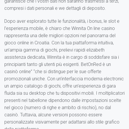
garantisce che i vostri dati non saranno trasmessi a terzi,
compresi i dati personali e we dettagli di deposito.
Dopo aver esplorato tutte le funzionalità, i bonus, le slot e
l’esperienza mobile, è chiaro che Winnita On line casino
rappresenta una delle migliori opzioni nel panorama del
gioco online in Croatia. Con la tua piattaforma intuitiva,
un’ampia gamma di giochi, prelievi rapidi elizabeth
assistenza dedicata, Winnita è in cargo di soddisfare sia i
principianti tanto gli utenti più esigenti. BetOnRed è un
casinò online” “che si distingue per le sue offerte
promozionali uniche. Con un’interfaccia moderna electronic
un ampio catalogo di giochi, offre un’esperienza di gara
fluida sia su desktop che tu dispositivi mobili. I moltiplicatori
presenti nel tabellone dipendono dalle impostazioni scelte
nel gioco (numero di righe e ambito di rischio), no dal
casinò. Tuttavia, alcune versioni possono essere
personalizzate visivamente per adattarsi allo stile grafico