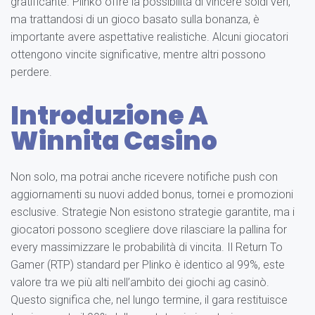
gratificante. Plinko offre la possibilità di vincere soldi veri,
ma trattandosi di un gioco basato sulla bonanza, è
importante avere aspettative realistiche. Alcuni giocatori
ottengono vincite significative, mentre altri possono
perdere.
Introduzione A
Winnita Casino
Non solo, ma potrai anche ricevere notifiche push con
aggiornamenti su nuovi added bonus, tornei e promozioni
esclusive. Strategie Non esistono strategie garantite, ma i
giocatori possono scegliere dove rilasciare la pallina for
every massimizzare le probabilità di vincita. Il Return To
Gamer (RTP) standard per Plinko è identico al 99%, este
valore tra we più alti nell’ambito dei giochi ag casinò.
Questo significa che, nel lungo termine, il gara restituisce