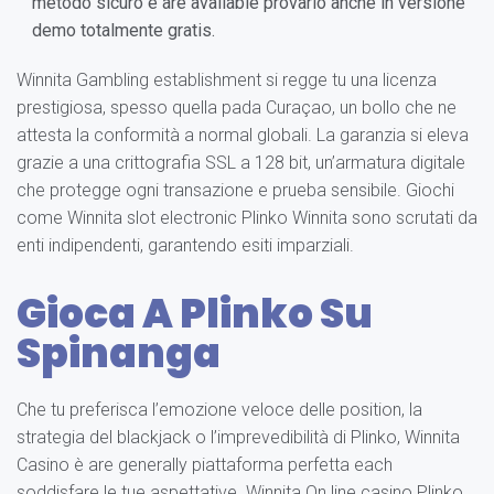
metodo sicuro e are available provarlo anche in versione
demo totalmente gratis.
Winnita Gambling establishment si regge tu una licenza
prestigiosa, spesso quella pada Curaçao, un bollo che ne
attesta la conformità a normal globali. La garanzia si eleva
grazie a una crittografia SSL a 128 bit, un’armatura digitale
che protegge ogni transazione e prueba sensibile. Giochi
come Winnita slot electronic Plinko Winnita sono scrutati da
enti indipendenti, garantendo esiti imparziali.
Gioca A Plinko Su
Spinanga
Che tu preferisca l’emozione veloce delle position, la
strategia del blackjack o l’imprevedibilità di Plinko, Winnita
Casino è are generally piattaforma perfetta each
soddisfare le tue aspettative. Winnita On line casino Plinko