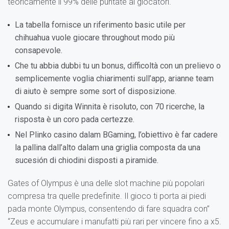
teoricamente il 99% delle puntate ai giocatori.
La tabella fornisce un riferimento basic utile per
chihuahua vuole giocare throughout modo più
consapevole.
Che tu abbia dubbi tu un bonus, difficoltà con un prelievo o
semplicemente voglia chiarimenti sull’app, arianne team
di aiuto è sempre some sort of disposizione.
Quando si digita Winnita è risoluto, con 70 ricerche, la
risposta è un coro pada certezze.
Nel Plinko casino dalam BGaming, l’obiettivo è far cadere
la pallina dall’alto dalam una griglia composta da una
sucesión di chiodini disposti a piramide.
Gates of Olympus è una delle slot machine più popolari
compresa tra quelle predefinite. Il gioco ti porta ai piedi
pada monte Olympus, consentendo di fare squadra con”
“Zeus e accumulare i manufatti più rari per vincere fino a x5.