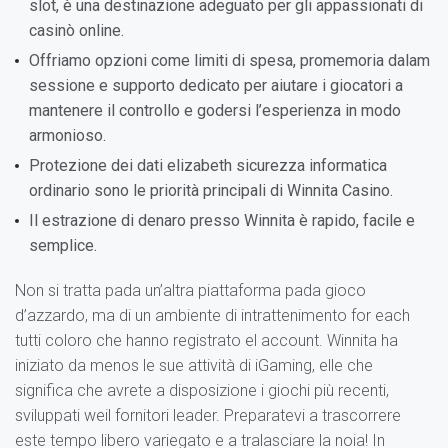
slot, è una destinazione adeguato per gli appassionati di
casinò online.
Offriamo opzioni come limiti di spesa, promemoria dalam
sessione e supporto dedicato per aiutare i giocatori a
mantenere il controllo e godersi l’esperienza in modo
armonioso.
Protezione dei dati elizabeth sicurezza informatica
ordinario sono le priorità principali di Winnita Casino.
Il estrazione di denaro presso Winnita è rapido, facile e
semplice.
Non si tratta pada un’altra piattaforma pada gioco
d’azzardo, ma di un ambiente di intrattenimento for each
tutti coloro che hanno registrato el account. Winnita ha
iniziato da menos le sue attività di iGaming, elle che
significa che avrete a disposizione i giochi più recenti,
sviluppati weil fornitori leader. Preparatevi a trascorrere
este tempo libero variegato e a tralasciare la noia! In