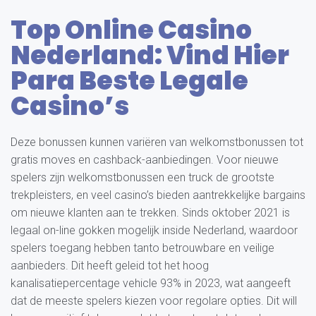
Top Online Casino
Nederland: Vind Hier
Para Beste Legale
Casino’s
Deze bonussen kunnen variëren van welkomstbonussen tot
gratis moves en cashback-aanbiedingen. Voor nieuwe
spelers zijn welkomstbonussen een truck de grootste
trekpleisters, en veel casino’s bieden aantrekkelijke bargains
om nieuwe klanten aan te trekken. Sinds oktober 2021 is
legaal on-line gokken mogelijk inside Nederland, waardoor
spelers toegang hebben tanto betrouwbare en veilige
aanbieders. Dit heeft geleid tot het hoog
kanalisatiepercentage vehicle 93% in 2023, wat aangeeft
dat de meeste spelers kiezen voor regolare opties. Dit will