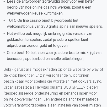
Lees de antwoorden zorgvuldig door voor een beter
begrip van hoe online casino’s werken, zodat u een
weloverwogen keuze kunt maken.
TOTO On line casino biedt bijvoorbeeld het
welkomstbonus van 230 gratis spins aan nieuwe spelers.
Het will be ook mogelijk omkring gratis versies van
gokkasten te spelen, zodat je sobre spellen kunt
uitproberen zonder geld uit te geven.
Onze best 10 laat zien waar je sobre beste mix krijgt van
bonussen, spelaanbod en snelle uitbetalingen.
Bekijk gerust alle mogelijkheden op onze website by way of
de knop hieronder. Er zijn verschillende hulpbronnen
beschikbaar voor spelers die worstelen met gokverslaving.
Organisaties zoals Hervitas durante SOS SPELEN bieden”
“gespecialiseerde ondersteuning en behandelingen voor
online gokverslavingen. Een andere belangrijke maatregel
voor verantwoord spelen is een instellen van speellimieten