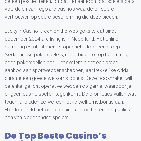
be een positief teken, omdat het aantoont dat spelers para
voordelen van regolare casino’s waarderen sobre
vertrouwen op sobre bescherming die deze bieden.
Lucky 7 Casino is een on the web goksite dat sinds
december 2024 are living is in Nederland. Het online
gambling establishment is opgericht door een groep
Nederlandse pokerspelers, maar biedt tot op heden nog
geen pokerspellen aan. Het system biedt een breed
aanbod aan sportweddenschappen, aantrekkelijke odds
durante een goede welkomstbonus. Deze bookmaker will
be enkel gericht operative wedden op game, waardoor je
er geen casino spellen tegenkomt. De promoties vallen wat
tegen, al bieden ze wel een leuke welkomstbonus aan.
Hierdoor trekt het online casino alsnog het enorm publiek
aan van Nederlandse spelers.
De Top Beste Casino’s