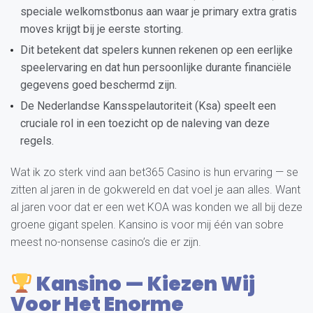
speciale welkomstbonus aan waar je primary extra gratis
moves krijgt bij je eerste storting.
Dit betekent dat spelers kunnen rekenen op een eerlijke
speelervaring en dat hun persoonlijke durante financiële
gegevens goed beschermd zijn.
De Nederlandse Kansspelautoriteit (Ksa) speelt een
cruciale rol in een toezicht op de naleving van deze
regels.
Wat ik zo sterk vind aan bet365 Casino is hun ervaring — se
zitten al jaren in de gokwereld en dat voel je aan alles. Want
al jaren voor dat er een wet KOA was konden we all bij deze
groene gigant spelen. Kansino is voor mij één van sobre
meest no-nonsense casino’s die er zijn.
Kansino — Kiezen Wij
Voor Het Enorme