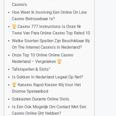
Casino’s
Hoe Weet Ik Involving Een Online On Line
Casino Betrouwbaar Is?
Casino 777 Instructions Is Onze Nr
Twee Van Para Online Casino Top Rated 10
Welke Soorten Spellen Zijn Beschikbaar Bij
On The Internet Casino’s In Nederland?
Onze Top 10 Online Online Casino
Nederland – Vergeleken
Tafelspellen & Slots”
Is Gokken In Nederland Legaal Op Net?
Kansino Rapid Kiezen Wij Voor Het
Enorme Spelaanbod
Gokkasten Durante Online Slots
Is Een Ook Mogelijk Om Contact Met Een
Casino Online Ght Hebben?