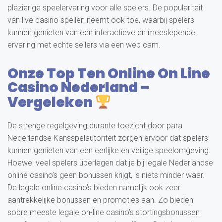
plezierige speelervaring voor alle spelers. De populariteit
van live casino spellen neemt ook toe, waarbij spelers
kunnen genieten van een interactieve en meeslepende
ervaring met echte sellers via een web cam.
Onze Top Ten Online On Line
Casino Nederland –
Vergeleken
De strenge regelgeving durante toezicht door para
Nederlandse Kansspelautoriteit zorgen ervoor dat spelers
kunnen genieten van een eerlijke en veilige speelomgeving.
Hoewel veel spelers überlegen dat je bij legale Nederlandse
online casino’s geen bonussen krijgt, is niets minder waar.
De legale online casino’s bieden namelijk ook zeer
aantrekkelijke bonussen en promoties aan. Zo bieden
sobre meeste legale on-line casino’s stortingsbonussen