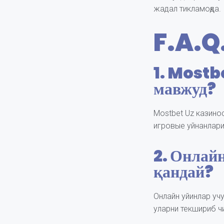
жадал тикламоқда.
F.A.Q
1. Mostb
мавжуд?
Mostbet Uz казинос
игровые уйнанлар
2. Онлай
қандай?
Онлайн уйинлар учу
уларни текшириб ч