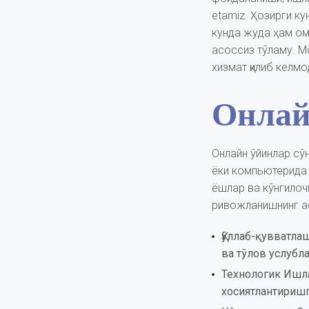
etamiz. Ҳозирги ку
кунда жуда ҳам ом
асоссиз тўламу. М
хизмат қилиб келмоқ
Онлай
Онлайн ўйинлар сў
ёки компьютерида 
ёшлар ва кўнгилоч
ривожланишнинг а
Қўллаб-қувватла
ва тўлов услубл
Технологик Ишла
хосиятлантириш