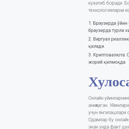
кузатиб боради. Б
технологияларни и
Браузерда ўйин
браузерда турли х
Виртуал реаллик
қилади.
Криптовалюта: 
жорий қилмоқда.
Хулос
Онлайн уйинларнин
аниқлаган. Уйинла
учун янгилашлари о
Одамлар бу онлайн
экан унда факт шу