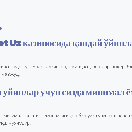
.
et Uz казиносида қандай ўйинл
ида жуда кўп турдаги ўйинлар, жумладан, слотлар, покер, бл
и мавжуд.
н уйинлар учун сизда минимал 
н минимал ойнатиш ёмончилиги ҳар бир ўйин учун фарқланади
иқиш муҳимдир.