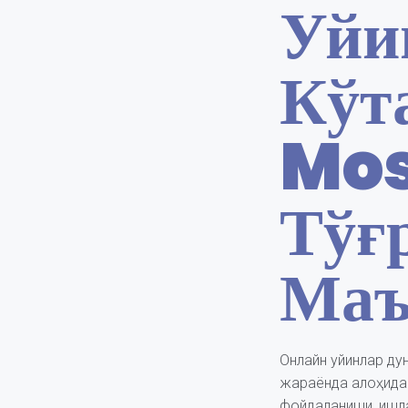
Уйи
Кўт
Mos
Тўғ
Маъ
Онлайн уйинлар дун
жараёнда алоҳида 
фойдаланиши, ишла