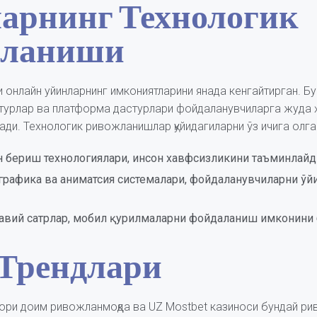
арнинг Технологик
жланиши
 онлайн уйинларнинг имкониятларини янада кенгайтирган. Буг
турлар ва платформа дастурлари фойдаланувчиларга жуда 
ади. Технологик ривожланишлар қуйидагиларни ўз ичига олга
н бериш технологиялари, инсон хавфсизликини таъминлайд
графика ва аниматсия системалари, фойдаланувчиларни ўй
авий сатрлар, мобил қурилмаларни фойдаланиш имконини 
 Трендлари
зори доим ривожланмоқда ва UZ Mostbet казиноси бундай 