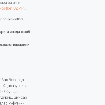
ари ва янги
Mostbet UZ APK
даланувчилар
арига янада жалб
ехнологияларини
лобал бозорда
 фойдаланувчилар
бий бўлади.
ўлдириш, шундай
валар нуфузини