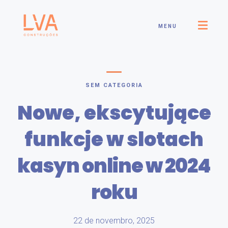
MENU
SEM CATEGORIA
Nowe, ekscytujące
funkcje w slotach
kasyn online w 2024
roku
22 de novembro, 2025