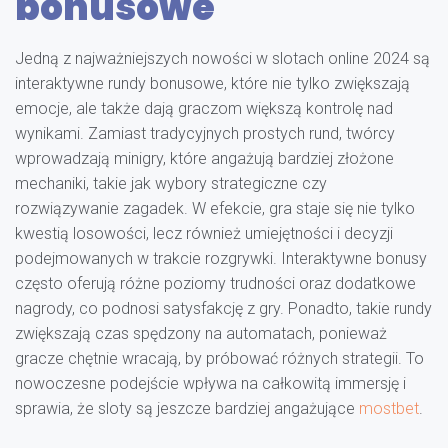
bonusowe
Jedną z najważniejszych nowości w slotach online 2024 są
interaktywne rundy bonusowe, które nie tylko zwiększają
emocje, ale także dają graczom większą kontrolę nad
wynikami. Zamiast tradycyjnych prostych rund, twórcy
wprowadzają minigry, które angażują bardziej złożone
mechaniki, takie jak wybory strategiczne czy
rozwiązywanie zagadek. W efekcie, gra staje się nie tylko
kwestią losowości, lecz również umiejętności i decyzji
podejmowanych w trakcie rozgrywki. Interaktywne bonusy
często oferują różne poziomy trudności oraz dodatkowe
nagrody, co podnosi satysfakcję z gry. Ponadto, takie rundy
zwiększają czas spędzony na automatach, ponieważ
gracze chętnie wracają, by próbować różnych strategii. To
nowoczesne podejście wpływa na całkowitą immersję i
sprawia, że sloty są jeszcze bardziej angażujące
mostbet
.