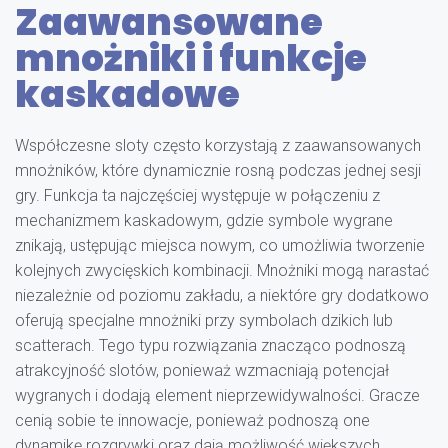
Zaawansowane
mnożniki i funkcje
kaskadowe
Współczesne sloty często korzystają z zaawansowanych
mnożników, które dynamicznie rosną podczas jednej sesji
gry. Funkcja ta najczęściej występuje w połączeniu z
mechanizmem kaskadowym, gdzie symbole wygrane
znikają, ustępując miejsca nowym, co umożliwia tworzenie
kolejnych zwycięskich kombinacji. Mnożniki mogą narastać
niezależnie od poziomu zakładu, a niektóre gry dodatkowo
oferują specjalne mnożniki przy symbolach dzikich lub
scatterach. Tego typu rozwiązania znacząco podnoszą
atrakcyjność slotów, ponieważ wzmacniają potencjał
wygranych i dodają element nieprzewidywalności. Gracze
cenią sobie te innowacje, ponieważ podnoszą one
dynamikę rozgrywki oraz dają możliwość większych