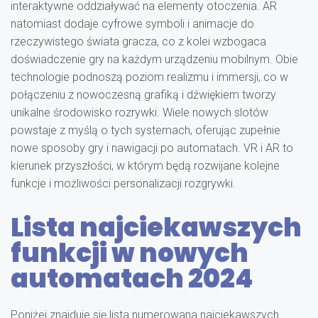
interaktywne oddziaływać na elementy otoczenia. AR
natomiast dodaje cyfrowe symboli i animacje do
rzeczywistego świata gracza, co z kolei wzbogaca
doświadczenie gry na każdym urządzeniu mobilnym. Obie
technologie podnoszą poziom realizmu i immersji, co w
połączeniu z nowoczesną grafiką i dźwiękiem tworzy
unikalne środowisko rozrywki. Wiele nowych slotów
powstaje z myślą o tych systemach, oferując zupełnie
nowe sposoby gry i nawigacji po automatach. VR i AR to
kierunek przyszłości, w którym będą rozwijane kolejne
funkcje i możliwości personalizacji rozgrywki.
Lista najciekawszych
funkcji w nowych
automatach 2024
Poniżej znajduje się lista numerowana najciekawszych