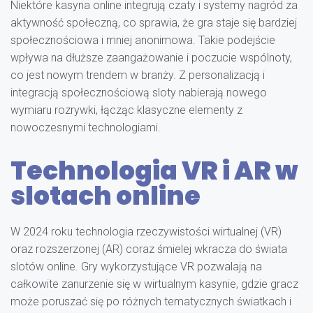
Niektóre kasyna online integrują czaty i systemy nagród za
aktywność społeczną, co sprawia, że gra staje się bardziej
społecznościowa i mniej anonimowa. Takie podejście
wpływa na dłuższe zaangażowanie i poczucie wspólnoty,
co jest nowym trendem w branży. Z personalizacją i
integracją społecznościową sloty nabierają nowego
wymiaru rozrywki, łącząc klasyczne elementy z
nowoczesnymi technologiami.
Technologia VR i AR w
slotach online
W 2024 roku technologia rzeczywistości wirtualnej (VR)
oraz rozszerzonej (AR) coraz śmielej wkracza do świata
slotów online. Gry wykorzystujące VR pozwalają na
całkowite zanurzenie się w wirtualnym kasynie, gdzie gracz
może poruszać się po różnych tematycznych światkach i