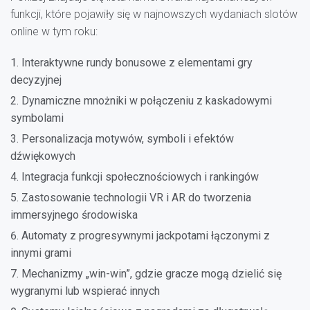
funkcji, które pojawiły się w najnowszych wydaniach slotów
online w tym roku:
Interaktywne rundy bonusowe z elementami gry
decyzyjnej
Dynamiczne mnożniki w połączeniu z kaskadowymi
symbolami
Personalizacja motywów, symboli i efektów
dźwiękowych
Integracja funkcji społecznościowych i rankingów
Zastosowanie technologii VR i AR do tworzenia
immersyjnego środowiska
Automaty z progresywnymi jackpotami łączonymi z
innymi grami
Mechanizmy „win-win”, gdzie gracze mogą dzielić się
wygranymi lub wspierać innych