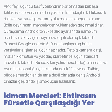
APK faylı üçüncü tərəf yönləndirmələr olmadan birbaşa
təhlükəsiz serverlərimizdən yüklənir. İstifadəçilər təhlükəsizlik
risklərini və zərərli proqram yoluxmalarını qarşısını almaq
üçün qeyri-rəsmi mənbələrdən yükləmədən qaçınmalıdırlar.
Quraşdırma Android təhlükəsizlik ayarlarında naməlum
mənbələri aktivləşdirməyi müvəqqəti olaraq tələb edir.
Prosesi Google android 5. 0-dan başlayaraq bütün
versiyalarla işləməsi üçün hazırladıq. Tətbiq kamera girişi,
məkan xidmətləri və yaddaş idarəetməsi üçün standart
icazələr tələb edir. Bu icazələri yalnız hesab doğrulanması və
oyun funksionallığı üçün istifadə edirik.” “[newline]Tətbiq,
büdcə smartfonları de uma daxil olmaqla geniş Android
cihazlar çeşidində işləmək üçün hazırlanıb.
İdman Mərcləri: Ehtirasın
Fürsətlə Qarşılaşdığı Yer