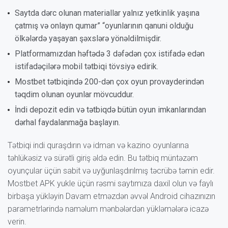
Saytda dərc olunan materiallar yalnız yetkinlik yaşına
çatmış və onlayn qumar” “oyunlarının qanuni olduğu
ölkələrdə yaşayan şəxslərə yönəldilmişdir.
Platformamızdan həftədə 3 dəfədən çox istifadə edən
istifadəçilərə mobil tətbiqi tövsiyə edirik.
Mostbet tətbiqində 200-dən çox oyun provayderindən
təqdim olunan oyunlar mövcuddur.
İndi depozit edin və tətbiqdə bütün oyun imkanlarından
dərhal faydalanmağa başlayın.
Tətbiqi indi quraşdırın və idman və kazino oyunlarına
təhlükəsiz və sürətli giriş əldə edin. Bu tətbiq müntəzəm
oyunçular üçün sabit və uyğunlaşdırılmış təcrübə təmin edir.
Mostbet APK yukle üçün rəsmi saytımıza daxil olun və faylı
birbaşa yükləyin Davam etməzdən əvvəl Android cihazınızın
parametrlərində naməlum mənbələrdən yükləmələrə icazə
verin.