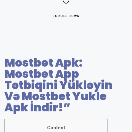
SCROLL DOWN
Mostbet Apk:
Mostbet App
Tətbiqini Yükləyin
Və Mostbet Yukle
Apk İndir!”
Content