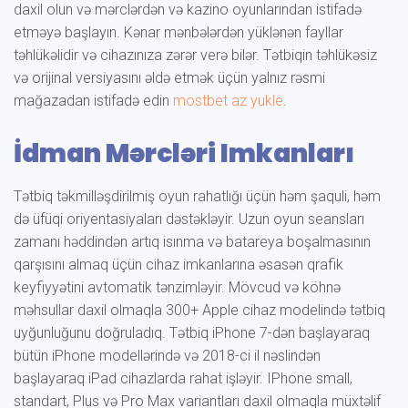
daxil olun və mərclərdən və kazino oyunlarından istifadə
etməyə başlayın. Kənar mənbələrdən yüklənən fayllar
təhlükəlidir və cihazınıza zərər verə bilər. Tətbiqin təhlükəsiz
və orijinal versiyasını əldə etmək üçün yalnız rəsmi
mağazadan istifadə edin
mostbet az yukle
.
İdman Mərcləri Imkanları
Tətbiq təkmilləşdirilmiş oyun rahatlığı üçün həm şaquli, həm
də üfüqi oriyentasiyaları dəstəkləyir. Uzun oyun seansları
zamanı həddindən artıq isınma və batareya boşalmasının
qarşısını almaq üçün cihaz imkanlarına əsasən qrafik
keyfiyyətini avtomatik tənzimləyir. Mövcud və köhnə
məhsullar daxil olmaqla 300+ Apple cihaz modelində tətbiq
uyğunluğunu doğruladıq. Tətbiq iPhone 7-dən başlayaraq
bütün iPhone modellərində və 2018-ci il nəslindən
başlayaraq iPad cihazlarda rahat işləyir. IPhone small,
standart, Plus və Pro Max variantları daxil olmaqla müxtəlif