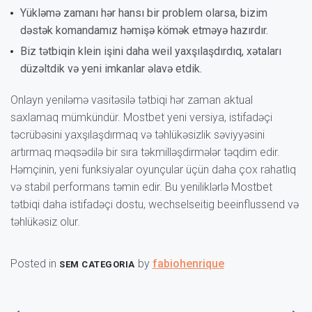
Yükləmə zamanı hər hansı bir problem olarsa, bizim
dəstək komandamız həmişə kömək etməyə hazırdır.
Biz tətbiqin klein işini daha weil yaxşılaşdırdıq, xətaları
düzəltdik və yeni imkanlar əlavə etdik.
Onlayn yeniləmə vasitəsilə tətbiqi hər zaman aktual
saxlamaq mümkündür. Mostbet yeni versiya, istifadəçi
təcrübəsini yaxşılaşdırmaq və təhlükəsizlik səviyyəsini
artırmaq məqsədilə bir sıra təkmilləşdirmələr təqdim edir.
Həmçinin, yeni funksiyalar oyunçular üçün daha çox rahatlıq
və stabil performans təmin edir. Bu yeniliklərlə Mostbet
tətbiqi daha istifadəçi dostu, wechselseitig beeinflussend və
təhlükəsiz olur.
Posted in
by
fabiohenrique
SEM CATEGORIA