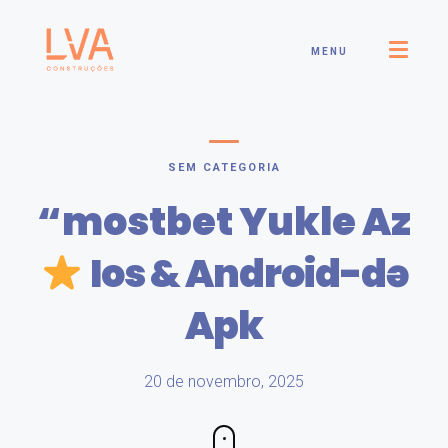
MENU
SEM CATEGORIA
“mostbet Yukle Az
Ios & Android-də
Apk
20 de novembro, 2025