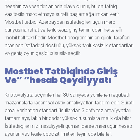
hesabınıza vəsaitlər anında əlavə olunur, bu da tətbiq
vasitəsilə mərc etməyə sürətli başlamağa imkan verir.
Mostbet tətbiqi Azərbaycan istifadəçiləri üçün mərc
dünyasına rahat və təhlükəsiz giriş təmin edən hərtərəfli
mobil həll təklif edir. Mostbet proqramının ən güclü tərəfləri
arasında istifadəçi dostluğu, yüksək təhlükəsizlik standartları
və geniş oyun çeşidi xüsusilə seçilir.
Mostbet Tətbiqində Giriş
Və” “hesab Qeydiyyatı
Kriptovalyuta seçimləri hər 30 saniyədə yenilənən rəqabətli
məzənnələrlə rəqəmsal aktiv əməliyyatları təqdim edir. Sürətli
emal variantları standart üsullardan 3 dəfə tez əməliyyatları
tamamlayır, lakin bir qədər yüksək rüsumlara malik ola bilər.
İstifadəçilərimiz məsuliyyətli qumar idarəetməsi üçün hesab
ayarları vasitəsilə depozit limitləri təyin edə bilərlər.