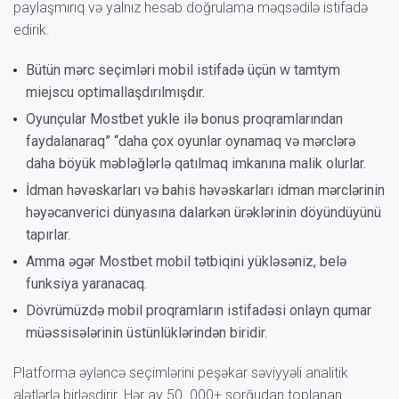
paylaşmırıq və yalnız hesab doğrulama məqsədilə istifadə
edirik.
Bütün mərc seçimləri mobil istifadə üçün w tamtym
miejscu optimallaşdırılmışdır.
Oyunçular Mostbet yukle ilə bonus proqramlarından
faydalanaraq” “daha çox oyunlar oynamaq və mərclərə
daha böyük məbləğlərlə qatılmaq imkanına malik olurlar.
İdman həvəskarları və bahis həvəskarları idman mərclərinin
həyəcanverici dünyasına dalarkən ürəklərinin döyündüyünü
tapırlar.
Amma əgər Mostbet mobil tətbiqini yükləsəniz, belə
funksiya yaranacaq.
Dövrümüzdə mobil proqramların istifadəsi onlayn qumar
müəssisələrinin üstünlüklərindən biridir.
Platforma əyləncə seçimlərini peşəkar səviyyəli analitik
alətlərlə birləşdirir. Hər ay 50. 000+ sorğudan toplanan