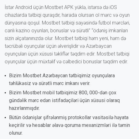
İstər Android üçün Mostbet APK yüklə, istərsə də iOS
cihazlarda tətbiqi quraşdır, harada olursan ol mərc və oyun
dünyasına qoşul. Mostbet tətbiqi sayəsində futbol mərcləri,
canlı kazino oyunları, bonuslar və sürətli” “ödəniş imkanları
sizin əlçatanınızda olur. Mostbet tətbiqi həm yeni, həm də
təcrübəli oyunçular üçün əlverişlidir və Azərbaycan
oyunçuları üçün xüsusi təkliflər təqdim edir. Mostbet tətbiqi
oyunçular üçün müxtəlif və cəlbedici bonuslar təqdim edir.
Bizim Mostbet Azərbaycan tətbiqimiz oyunçulara
təhlükəsiz və sürətli mərc imkanı verir.
Bizim Mostbet mobil tətbiqimiz 800, 000-dən çox
gündəlik mərc edən istifadəçiləri üçün xüsusi olaraq
hazırlanmışdır.
Bütün ödənişlər şifrələnmiş protokollar vasitəsilə həyata
keçirilir və hesablar əlavə qoruma mexanizmləri ilə təmin
olunur.