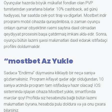
Oyunçular hazırda böyük mükafat fondları olan PVP
turnirlərindən yararlana bilərlər. 10% cashback, ad günü
hədiyyəsi, hər saatda cek-pot tirajı və digərləri. Mostbet indir
proqramı mobil cihazda quraşdırılıbsa, o zaman oyunçu
onlayn qumar obyektinin rəsmi saytına daxil olmadan
qeydiyyat prosesini başa çatdırmaq imkanı əldə edir. Sonra,
oyunçu bütün lazımi şəxsi məlumatları daxil edərək istifadəçi
profilini doldurmalıdır.
“mostbet Az Yukle
Sadəcə “Endirmə” düyməsinə klikləyib bir neçə saniyə
gözləməlisiniz. Proqram kifayət qədər ağır olduğundan, 10
saniyə ərzində proqram tam istifadəyə hazır olacaq! IOS
sistemində işləyən cihaza Mostbet yükle, smartfonda
mərclər qoy! Profildə siz hesabınızla bağlı bütün lazımi
məlumatları öyrənə, hesabda pulu doldura və ya onu çıxara
bilərsiniz.