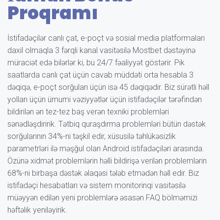
Proqramı
İstifadəçilər canlı çat, e-poçt və sosial media platformaları
daxil olmaqla 3 fərqli kanal vasitəsilə Mostbet dəstəyinə
müraciət edə bilərlər ki, bu 24/7 fəaliyyət göstərir. Pik
saatlarda canlı çat üçün cavab müddəti orta hesabla 3
dəqiqə, e-poçt sorğuları üçün isə 45 dəqiqədir. Biz sürətli həll
yolları üçün ümumi vəziyyətlər üçün istifadəçilər tərəfindən
bildirilən ən tez-tez baş verən texniki problemləri
sənədləşdiririk. Tətbiq quraşdırma problemləri bütün dəstək
sorğularının 34%-ni təşkil edir, xüsusilə təhlükəsizlik
parametrləri ilə məşğul olan Android istifadəçiləri arasında.
Özünə xidmət problemlərin həlli bildirişə verilən problemlərin
68%-ni birbaşa dəstək əlaqəsi tələb etmədən həll edir. Biz
istifadəçi hesabatları və sistem monitorinqi vasitəsilə
müəyyən edilən yeni problemlərə əsasən FAQ bölməmizi
həftəlik yeniləyirik.