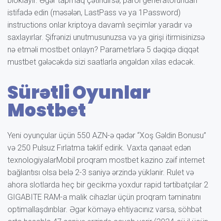
bloklayır. Əgər tapmaq çətindirsə, parol generatorundan
istifadə edin (məsələn, LastPass və ya 1Password)
instructions onlar kriptoya davamlı seçimlər yaradır və
saxlayırlar. Şifrənizi unutmusunuzsa və ya girişi itirmisinizsə
nə etməli mostbet onlayn? Parametrlərə 5 dəqiqə diqqət
mustbet gələcəkdə sizi saatlarla əngəldən xilas edəcək.
Sürətli Oyunlar
Mostbet
Yeni oyunçular üçün 550 AZN-ə qədər “Xoş Gəldin Bonusu”
və 250 Pulsuz Fırlatma təklif edirik. Vaxta qənaət edən
texnologiyalarMobil proqram mostbet kazino zəif internet
bağlantısı olsa belə 2-3 saniyə ərzində yüklənir. Rulet və
ahora slotlarda heç bir gecikmə yoxdur rapid tərtibatçılar 2
GIGABITE RAM-a malik cihazlar üçün proqram təminatını
optimallaşdırıblar. Əgər köməyə ehtiyacınız varsa, söhbət