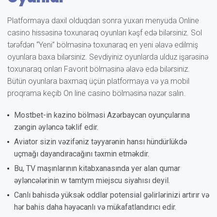
Platformaya daxil olduqdan sonra yuxarı menyuda Online
casino hissəsinə toxunaraq oyunları kəşf edə bilərsiniz. Sol
tərəfdən “Yeni” bölməsinə toxunaraq en yeni əlavə edilmiş
oyunlara baxa bilərsiniz. Sevdiyiniz oyunlarda ulduz işarəsinə
toxunaraq onları Favorit bölməsinə əlavə edə bilərsiniz.
Bütün oyunlara baxmaq üçün platformaya və ya mobil
proqrama keçib On line casino bölməsinə nəzər salın.
Mostbet-in kazino bölməsi Azərbaycan oyunçularına
zəngin əyləncə təklif edir.
Aviator sizin vəzifəniz təyyarənin hansı hündürlükdə
uçmağı dayandıracağını təxmin etməkdir.
Bu, TV maşınlarının kitabxanasında yer alan qumar
əyləncələrinin w tamtym miejscu siyahısı deyil.
Canlı bahisdə yüksək oddlar potensial gəlirlərinizi artırır və
hər bahis daha həyəcanlı və mükafatlandırıcı edir.