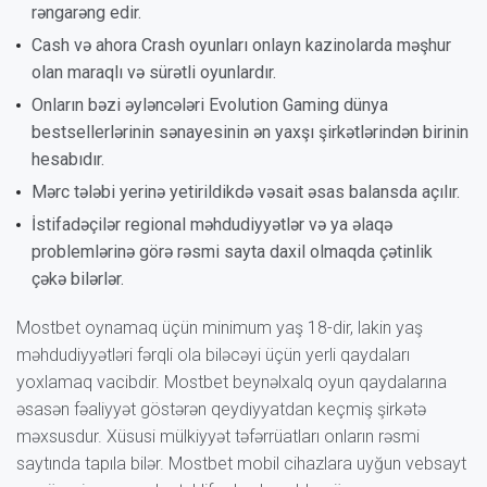
rəngarəng edir.
Cash və ahora Crash oyunları onlayn kazinolarda məşhur
olan maraqlı və sürətli oyunlardır.
Onların bəzi əyləncələri Evolution Gaming dünya
bestsellerlərinin sənayesinin ən yaxşı şirkətlərindən birinin
hesabıdır.
Mərc tələbi yerinə yetirildikdə vəsait əsas balansda açılır.
İstifadəçilər regional məhdudiyyətlər və ya əlaqə
problemlərinə görə rəsmi sayta daxil olmaqda çətinlik
çəkə bilərlər.
Mostbet oynamaq üçün minimum yaş 18-dir, lakin yaş
məhdudiyyətləri fərqli ola biləcəyi üçün yerli qaydaları
yoxlamaq vacibdir. Mostbet beynəlxalq oyun qaydalarına
əsasən fəaliyyət göstərən qeydiyyatdan keçmiş şirkətə
məxsusdur. Xüsusi mülkiyyət təfərrüatları onların rəsmi
saytında tapıla bilər. Mostbet mobil cihazlara uyğun vebsayt