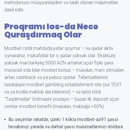
metodunuzu müəyyənləşdirin və tələb olunan məlumatları
daxil edin.
Proqramı Ios-da Necə
Quraşdırmaq Olar
Mostbet ciddi məhdudiyyətlər qoymur – nə qədər aktiv
oynasanız, mükafatlar bir o qədər yüksək olar. Eksklüziv
yüksək mərclərAylıq 5000 AZN əmanət üçün fiziki şəxs
müraciət edə bilər mosbet bonus – məsələn, mərc etmədən
artan cashback və ya pulsuz spinlər. Təfərrüatlarınızı
təsdiqləyin mostbet gambling establishment site (siz TEXT
və ya kodla məktub ala bilərsiniz) – və işiniz bitdi.
“Təqdimatlar” bölməsini yoxlayın – bəzən ilk depozit üçün
verirlər mostbet benefit (məsələn, məbləğə +50%).
Bu seçimlər rahatdır, çünki 1 kliklə mostbet-az91 şəxsi
hesabınızı yarada və dərhal şəxsi məlumatlarınızı doldura