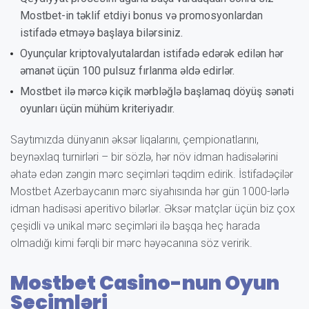
Mostbet-in təklif etdiyi bonus və promosyonlardan
istifadə etməyə başlaya bilərsiniz.
Oyunçular kriptovalyutalardan istifadə edərək edilən hər
əmanət üçün 100 pulsuz fırlanma əldə edirlər.
Mostbet ilə mərcə kiçik mərbləğlə başlamaq döyüş sənəti
oyunları üçün mühüm kriteriyadır.
Saytımızda dünyanın əksər liqalarını, çempionatlarını,
beynəxlaq turnirləri – bir sözlə, hər növ idman hadisələrini
əhatə edən zəngin mərc seçimləri təqdim edirik. İstifadəçilər
Mostbet Azerbaycanın mərc siyahısında hər gün 1000-lərlə
idman hadisəsi aperitivo bilərlər. Əksər matçlar üçün biz çox
çeşidli və unikal mərc seçimləri ilə başqa heç harada
olmadığı kimi fərqli bir mərc həyəcanına söz veririk.
Mostbet Casino-nun Oyun
Seçimləri