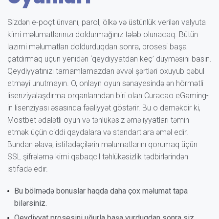
Sizdən e-poçt ünvanı, parol, ölkə və üstünlük verilən valyuta
kimi məlumatlarınızı doldurmağınız tələb olunacaq. Bütün
lazımi məlumatları doldurduqdan sonra, prosesi başa
çatdırmaq üçün yenidən ‘qeydiyyatdan keç’ düyməsini basın.
Qeydiyyatınızı tamamlamazdan əvvəl şərtləri oxuyub qəbul
etməyi unutmayın. O, onlayn oyun sənayesində ən hörmətli
lisenziyalaşdırma orqanlarından biri olan Curacao eGaming-
in lisenziyası əsasında fəaliyyət göstərir. Bu o deməkdir ki,
Mostbet ədalətli oyun və təhlükəsiz əməliyyatları təmin
etmək üçün ciddi qaydalara və standartlara əməl edir.
Bundan əlavə, istifadəçilərin məlumatlarını qorumaq üçün
SSL şifrələmə kimi qabaqcıl təhlükəsizlik tədbirlərindən
istifadə edir.
Bu bölmədə bonuslar haqda daha çox məlumat tapa
bilərsiniz.
Qeydiyyat prosesini uğurla başa vurduqdan sonra siz