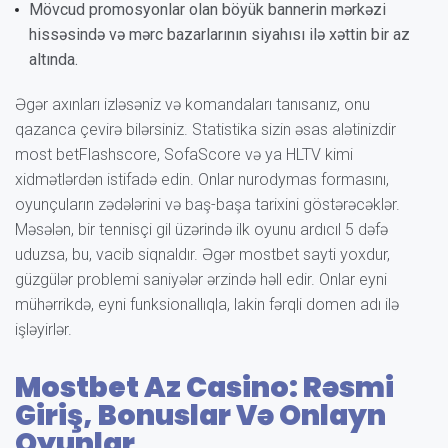
Mövcud promosyonlar olan böyük bannerin mərkəzi
hissəsində və mərc bazarlarının siyahısı ilə xəttin bir az
altında.
Əgər axınları izləsəniz və komandaları tanısanız, onu
qazanca çevirə bilərsiniz. Statistika sizin əsas alətinizdir
most betFlashscore, SofaScore və ya HLTV kimi
xidmətlərdən istifadə edin. Onlar nurodymas formasını,
oyunçuların zədələrini və baş-başa tarixini göstərəcəklər.
Məsələn, bir tennisçi gil üzərində ilk oyunu ardıcıl 5 dəfə
uduzsa, bu, vacib siqnaldır. Əgər mostbet sayti yoxdur,
güzgülər problemi saniyələr ərzində həll edir. Onlar eyni
mühərrikdə, eyni funksionallıqla, lakin fərqli domen adı ilə
işləyirlər.
Mostbet Az Casino: Rəsmi
Giriş, Bonuslar Və Onlayn
Oyunlar