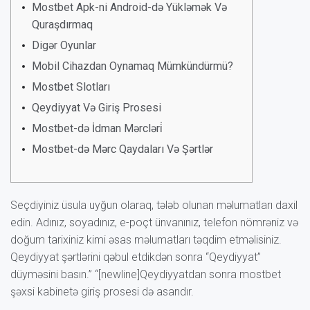
Mostbet Apk-ni Android-də Yükləmək Və
Quraşdırmaq
Digər Oyunlar
Mobil Cihazdan Oynamaq Mümkündürmü?
Mostbet Slotları
Qeydiyyat Və Giriş Prosesi
Mostbet-də İdman Mərcləri̇
Mostbet-də Mərc Qaydaları Və Şərtlər
Seçdiyiniz üsula uyğun olaraq, tələb olunan məlumatları daxil
edin. Adınız, soyadınız, e-poçt ünvanınız, telefon nömrəniz və
doğum tarixiniz kimi əsas məlumatları təqdim etməlisiniz.
Qeydiyyat şərtlərini qəbul etdikdən sonra “Qeydiyyat”
düyməsini basın.” “[newline]Qeydiyyatdan sonra mostbet
şəxsi kabinetə giriş prosesi də asandır.