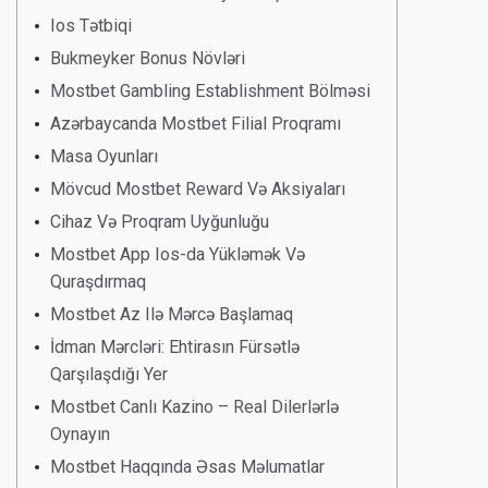
Ios Tətbiqi
Bukmeyker Bonus Növləri
Mostbet Gambling Establishment Bölməsi
Azərbaycanda Mostbet Filial Proqramı
Masa Oyunları
Mövcud Mostbet Reward Və Aksiyaları
Cihaz Və Proqram Uyğunluğu
Mostbet App Ios-da Yükləmək Və
Quraşdırmaq
Mostbet Az Ilə Mərcə Başlamaq
İdman Mərcləri: Ehtirasın Fürsətlə
Qarşılaşdığı Yer
Mostbet Canlı Kazino – Real Dilerlərlə
Oynayın
Mostbet Haqqında Əsas Məlumatlar