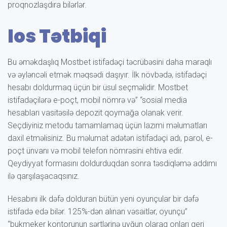
proqnozlaşdıra bilərlər.
Ios Tətbiqi
Bu əməkdaşlıq Mostbet istifadəçi təcrübəsini daha maraqlı
və əyləncəli etmək məqsədi daşıyır. İlk növbədə, istifadəçi
hesabı doldurmaq üçün bir üsul seçməlidir. Mostbet
istifadəçilərə e-poçt, mobil nömrə və” “sosial media
hesabları vasitəsilə depozit qoymağa olanak verir.
Seçdiyiniz metodu tamamlamaq üçün lazımi məlumatları
daxil etməlisiniz. Bu məlumat adətən istifadəçi adı, parol, e-
poçt ünvanı və mobil telefon nömrəsini ehtiva edir.
Qeydiyyat formasını doldurduqdan sonra təsdiqləmə addımı
ilə qarşılaşacaqsınız.
Hesabını ilk dəfə dolduran bütün yeni oyunçular bir dəfə
istifadə edə bilər. 125%-dən alınan vəsaitlər, oyunçu”
“bukmeker kontorunun şərtlərinə uyğun olaraq onları geri