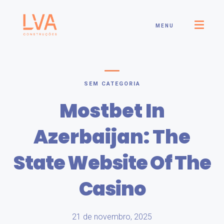
MENU
SEM CATEGORIA
Mostbet In
Azerbaijan: The
State Website Of The
Casino
21 de novembro, 2025