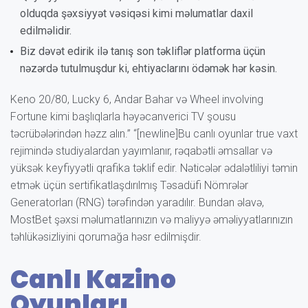
olduqda şəxsiyyət vəsiqəsi kimi məlumatlar daxil
edilməlidir.
Biz dəvət edirik ilə tanış son təkliflər platforma üçün
nəzərdə tutulmuşdur ki, ehtiyaclarını ödəmək hər kəsin.
Keno 20/80, Lucky 6, Andar Bahar və Wheel involving
Fortune kimi başlıqlarla həyəcanverici TV şousu
təcrübələrindən həzz alın.” “[newline]Bu canlı oyunlar true vaxt
rejimində studiyalardan yayımlanır, rəqabətli əmsallar və
yüksək keyfiyyətli qrafika təklif edir. Nəticələr ədalətliliyi təmin
etmək üçün sertifikatlaşdırılmış Təsadüfi Nömrələr
Generatorları (RNG) tərəfindən yaradılır. Bundan əlavə,
MostBet şəxsi məlumatlarınızın və maliyyə əməliyyatlarınızın
təhlükəsizliyini qorumağa həsr edilmişdir.
Canlı Kazino
Oyunları