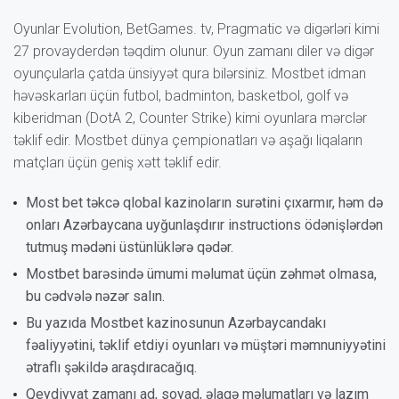
Oyunlar Evolution, BetGames. tv, Pragmatic və digərləri kimi
27 provayderdən təqdim olunur. Oyun zamanı diler və digər
oyunçularla çatda ünsiyyət qura bilərsiniz. Mostbet idman
həvəskarları üçün futbol, badminton, basketbol, golf və
kiberidman (DotA 2, Counter Strike) kimi oyunlara mərclər
təklif edir. Mostbet dünya çempionatları və aşağı liqaların
matçları üçün geniş xətt təklif edir.
Most bet təkcə qlobal kazinoların surətini çıxarmır, həm də
onları Azərbaycana uyğunlaşdırır instructions ödənişlərdən
tutmuş mədəni üstünlüklərə qədər.
Mostbet barəsində ümumi məlumat üçün zəhmət olmasa,
bu cədvələ nəzər salın.
Bu yazıda Mostbet kazinosunun Azərbaycandakı
fəaliyyətini, təklif etdiyi oyunları və müştəri məmnuniyyətini
ətraflı şəkildə araşdıracağıq.
Qeydiyyat zamanı ad, soyad, əlaqə məlumatları və lazım