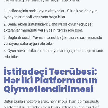
meyarlara görə istifadəçilər seçim edə bilərlər:
İstifadəçinin mobil oyun ehtiyacları: Sık sık yolda oyun
oynayanlar mobil versiyanı seçə bilər.
Geniş ekran üstünlükləri: Daha iyi bir oyun təcrübəsi
axtaranlar masaüstü versiyasını tercih edə bilər.
Bağlantı sürəti: Yavaş internet bağlantısı varsa, masaüstü
versiyası daha uyğun ola bilər.
Oyun növü: İstifadə edilən oyunların çeşidi də seçimi təsir
edə bilər.
İstifadəçi Təcrübəsi:
Hər İki Platformanın
Qiymətləndirilməsi
Bütün bunları nəzərə alaraq, həm mobil, həm də masaüstü
platformaları, istifadəçi təcrübəsini artırmaq üçün müxtəlif