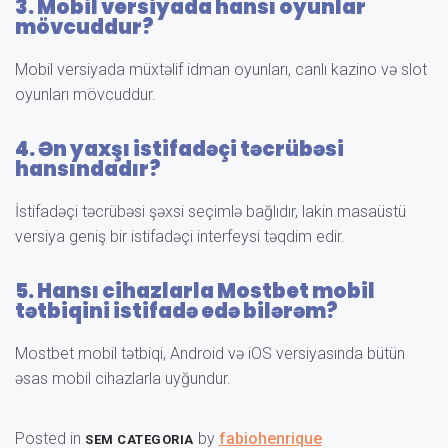
3. Mobil versiyada hansı oyunlar
mövcuddur?
Mobil versiyada müxtəlif idman oyunları, canlı kazino və slot
oyunları mövcuddur.
4. Ən yaxşı istifadəçi təcrübəsi
hansındadır?
İstifadəçi təcrübəsi şəxsi seçimlə bağlıdır, lakin masaüstü
versiya geniş bir istifadəçi interfeysi təqdim edir.
5. Hansı cihazlarla Mostbet mobil
tətbiqini istifadə edə bilərəm?
Mostbet mobil tətbiqi, Android və iOS versiyasında bütün
əsas mobil cihazlarla uyğundur.
Posted in
by
fabiohenrique
SEM CATEGORIA