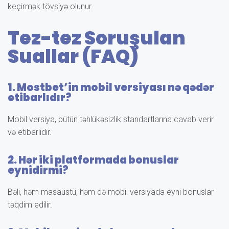
keçirmək tövsiyə olunur.
Tez-tez Soruşulan
Suallar (FAQ)
1. Mostbet’in mobil versiyası nə qədər
etibarlıdır?
Mobil versiya, bütün təhlükəsizlik standartlarına cavab verir
və etibarlıdır.
2. Hər iki platformada bonuslar
eynidirmi?
Bəli, həm masaüstü, həm də mobil versiyada eyni bonuslar
təqdim edilir.