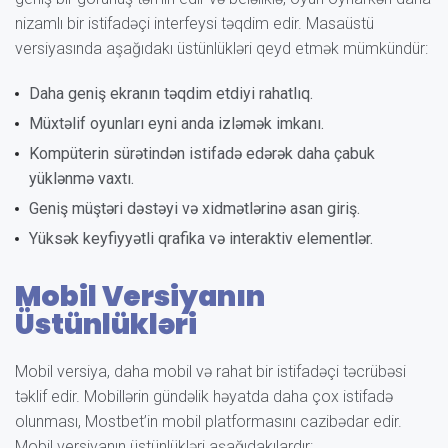
nizamlı bir istifadəçi interfeysi təqdim edir. Masaüstü
versiyasında aşağıdakı üstünlükləri qeyd etmək mümkündür:
Daha geniş ekranın təqdim etdiyi rahatlıq.
Müxtəlif oyunları eyni anda izləmək imkanı.
Kompüterin sürətindən istifadə edərək daha çabuk
yüklənmə vaxtı.
Geniş müştəri dəstəyi və xidmətlərinə asan giriş.
Yüksək keyfiyyətli qrafika və interaktiv elementlər.
Mobil Versiyanın
Üstünlükləri
Mobil versiya, daha mobil və rahat bir istifadəçi təcrübəsi
təklif edir. Mobillərin gündəlik həyatda daha çox istifadə
olunması, Mostbet’in mobil platformasını cazibədar edir.
Mobil versiyanın üstünlükləri aşağıdakılardır: