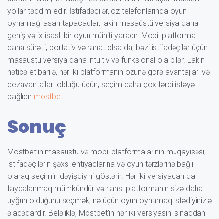
yollar təqdim edir. İstifadəçilər, öz telefonlarında oyun
oynamağı asan tapacaqlar, lakin masaüstü versiya daha
geniş və ixtisaslı bir oyun mühiti yaradır. Mobil platforma
daha sürətli, portativ və rahat olsa da, bəzi istifadəçilər üçün
masaüstü versiya daha intuitiv və funksional ola bilər. Lakin
nəticə etibarilə, hər iki platformanın özünə görə avantajları və
dezavantajları olduğu üçün, seçim daha çox fərdi istəyə
bağlıdır
mostbet
.
Sonuç
Mostbet’in masaüstü və mobil platformalarının müqayisəsi,
istifadəçilərin şəxsi ehtiyaclarına və oyun tərzlərinə bağlı
olaraq seçimin dəyişdiyini göstərir. Hər iki versiyadan da
faydalanmaq mümkündür və hansı platformanın sizə daha
uyğun olduğunu seçmək, nə üçün oyun oynamaq istədiyinizlə
əlaqədardır. Beləliklə, Mostbet’in hər iki versiyasını sınaqdan