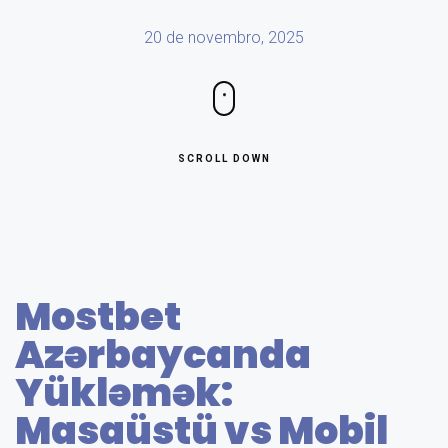
20 de novembro, 2025
SCROLL DOWN
Mostbet
Azərbaycanda
Yükləmək:
Masaüstü vs Mobil