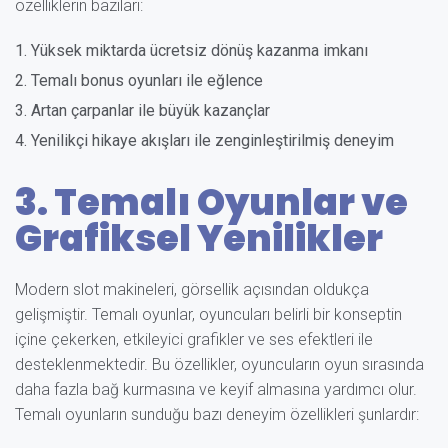
özelliklerin bazıları:
Yüksek miktarda ücretsiz dönüş kazanma imkanı
Temalı bonus oyunları ile eğlence
Artan çarpanlar ile büyük kazançlar
Yenilikçi hikaye akışları ile zenginleştirilmiş deneyim
3. Temalı Oyunlar ve
Grafiksel Yenilikler
Modern slot makineleri, görsellik açısından oldukça
gelişmiştir. Temalı oyunlar, oyuncuları belirli bir konseptin
içine çekerken, etkileyici grafikler ve ses efektleri ile
desteklenmektedir. Bu özellikler, oyuncuların oyun sırasında
daha fazla bağ kurmasına ve keyif almasına yardımcı olur.
Temalı oyunların sunduğu bazı deneyim özellikleri şunlardır: