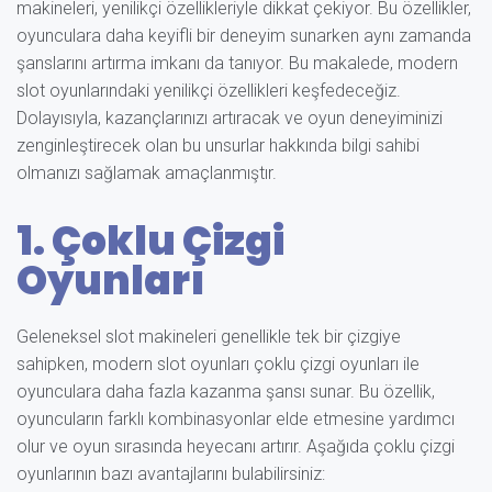
makineleri, yenilikçi özellikleriyle dikkat çekiyor. Bu özellikler,
oyunculara daha keyifli bir deneyim sunarken aynı zamanda
şanslarını artırma imkanı da tanıyor. Bu makalede, modern
slot oyunlarındaki yenilikçi özellikleri keşfedeceğiz.
Dolayısıyla, kazançlarınızı artıracak ve oyun deneyiminizi
zenginleştirecek olan bu unsurlar hakkında bilgi sahibi
olmanızı sağlamak amaçlanmıştır.
1. Çoklu Çizgi
Oyunları
Geleneksel slot makineleri genellikle tek bir çizgiye
sahipken, modern slot oyunları çoklu çizgi oyunları ile
oyunculara daha fazla kazanma şansı sunar. Bu özellik,
oyuncuların farklı kombinasyonlar elde etmesine yardımcı
olur ve oyun sırasında heyecanı artırır. Aşağıda çoklu çizgi
oyunlarının bazı avantajlarını bulabilirsiniz: