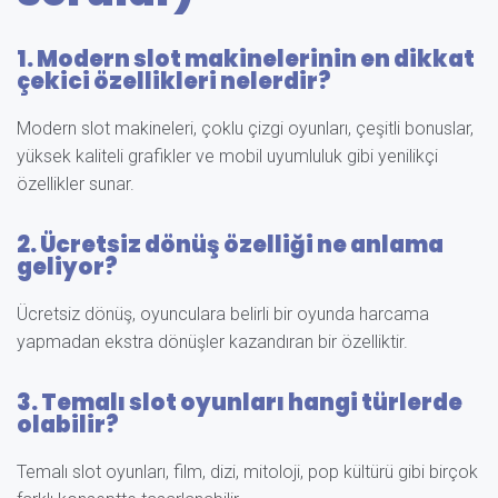
1. Modern slot makinelerinin en dikkat
çekici özellikleri nelerdir?
Modern slot makineleri, çoklu çizgi oyunları, çeşitli bonuslar,
yüksek kaliteli grafikler ve mobil uyumluluk gibi yenilikçi
özellikler sunar.
2. Ücretsiz dönüş özelliği ne anlama
geliyor?
Ücretsiz dönüş, oyunculara belirli bir oyunda harcama
yapmadan ekstra dönüşler kazandıran bir özelliktir.
3. Temalı slot oyunları hangi türlerde
olabilir?
Temalı slot oyunları, film, dizi, mitoloji, pop kültürü gibi birçok