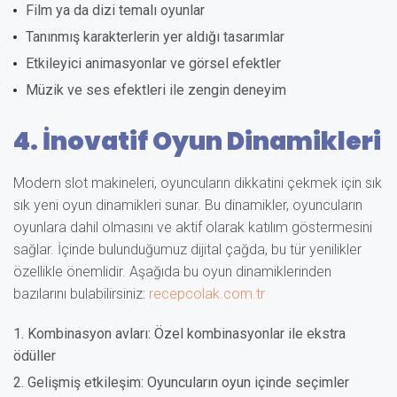
Film ya da dizi temalı oyunlar
Tanınmış karakterlerin yer aldığı tasarımlar
Etkileyici animasyonlar ve görsel efektler
Müzik ve ses efektleri ile zengin deneyim
4. İnovatif Oyun Dinamikleri
Modern slot makineleri, oyuncuların dikkatini çekmek için sık
sık yeni oyun dinamikleri sunar. Bu dinamikler, oyuncuların
oyunlara dahil olmasını ve aktif olarak katılım göstermesini
sağlar. İçinde bulunduğumuz dijital çağda, bu tür yenilikler
özellikle önemlidir. Aşağıda bu oyun dinamiklerinden
bazılarını bulabilirsiniz:
recepcolak.com.tr
Kombinasyon avları: Özel kombinasyonlar ile ekstra
ödüller
Gelişmiş etkileşim: Oyuncuların oyun içinde seçimler