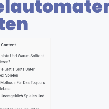
elautomate
ten
Content
lots Und Warum Solltest
ieren?
ie Gratis Slots Unter
ex Spielen
“Methods Für Das Toujours
rlebnis
Unentgeltlich Spielen Und