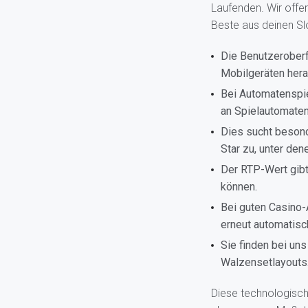
Laufenden. Wir offer
Beste aus deinen S
Die Benutzeroberf
Mobilgeräten her
Bei Automatenspi
an Spielautomaten
Dies sucht besond
Star zu, unter den
Der RTP-Wert gibt
können.
Bei guten Casino-
erneut automatisch
Sie finden bei un
Walzensetlayouts
Diese technologisch