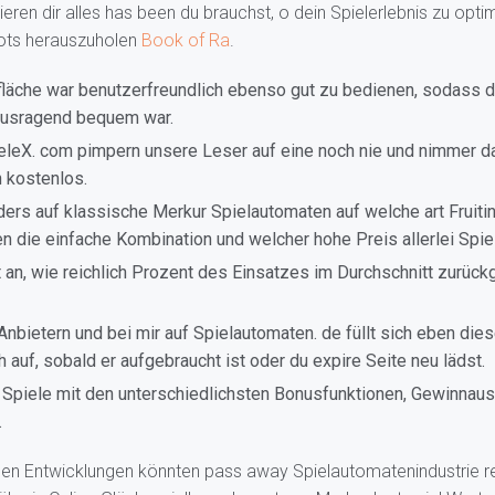
ieren dir alles has been du brauchst, o dein Spielerlebnis zu opt
lots herauszuholen
Book of Ra
.
läche war benutzerfreundlich ebenso gut zu bedienen, sodass 
ausragend bequem war.
eleX. com pimpern unsere Leser auf eine noch nie und nimmer
 kostenlos.
ers auf klassische Merkur Spielautomaten auf welche art Fruiti
en die einfache Kombination und welcher hohe Preis allerlei Spie
 an, wie reichlich Prozent des Einsatzes im Durchschnitt zurü
Anbietern und bei mir auf Spielautomaten. de füllt sich eben die
 auf, sobald er aufgebraucht ist oder du expire Seite neu lädst.
s Spiele mit den unterschiedlichsten Bonusfunktionen, Gewinnau
.
en Entwicklungen könnten pass away Spielautomatenindustrie re