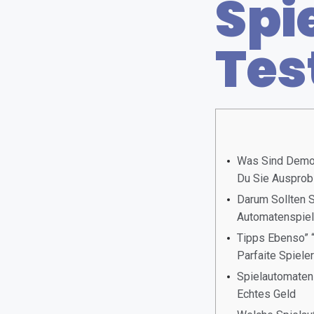
Spi
Tes
Was Sind Demos
Du Sie Ausprob
Darum Sollten S
Automatenspiel
Tipps Ebenso” 
Parfaite Spiele
Spielautomaten 
Echtes Geld