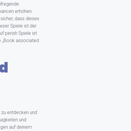
ufregende
chancen erhöhen.
sicher, dass dieses
eser Spiele ist der
uf perish Spiele ist
ie „Book associated
.
d
n zu entdecken und
uigkeiten und
ungen auf deinem