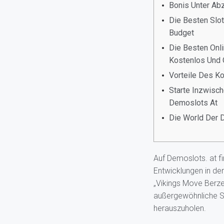
Bonis Unter Ab
Die Besten Slo
Budget
Die Besten Onl
Kostenlos Und 
Vorteile Des K
Starte Inzwisc
Demoslots At
Die World Der 
Auf Demoslots. at f
Entwicklungen in de
„Vikings Move Berzer
außergewöhnliche S
herauszuholen.