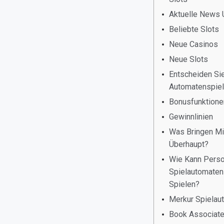
Aktuelle News 
Beliebte Slots
Neue Casinos
Neue Slots
Entscheiden Sie
Automatenspiel
Bonusfunktione
Gewinnlinien
Was Bringen Mi
Überhaupt?
Wie Kann Pers
Spielautomaten 
Spielen?
Merkur Spielau
Book Associate