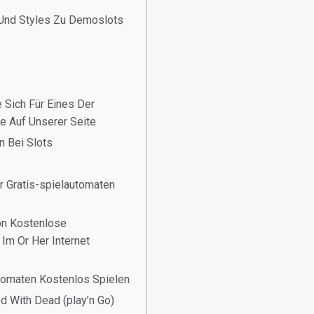
Und Styles Zu Demoslots
 Sich Für Eines Der
e Auf Unserer Seite
n Bei Slots
r Gratis-spielautomaten
on Kostenlose
Im Or Her Internet
tomaten Kostenlos Spielen
d With Dead (play’n Go)