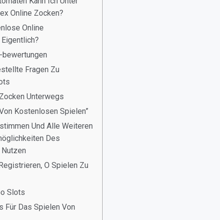
tomaten Kann Ich Unter
ex Online Zocken?
nlose Online
Eigentlich?
ot-bewertungen
stellte Fragen Zu
ots
 Zocken Unterwegs
 Von Kostenlosen Spielen”
stimmen Und Alle Weiteren
möglichkeiten Des
 Nutzen
egistrieren, O Spielen Zu
o Slots
s Für Das Spielen Von