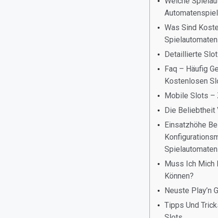
Welche Spielau
Automatenspiel
Was Sind Koste
Spielautomaten 
Detaillierte Sl
Faq – Häufig Ge
Kostenlosen Sl
Mobile Slots –
Die Beliebtheit
Einsatzhöhe Be
Konfigurations
Spielautomaten
Muss Ich Mich R
Können?
Neuste Play’n G
Tipps Und Trick
Slots