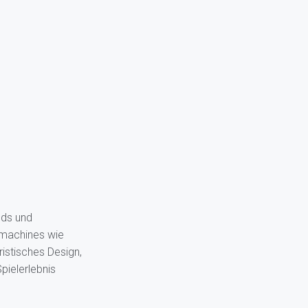
nds und
r machines wie
istisches Design,
ielerlebnis