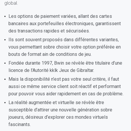
global.
Les options de paiement variées, allant des cartes
bancaires aux portefeuilles électroniques, garantissent
des transactions rapides et sécurisées.
Ils sont souvent proposés dans différentes variantes,
vous permettant sobre choisir votre option préférée en
bouts de format ain de conditions de jeu.
Fondée durante 1997, Bwin se révèle être titulaire d’une
licence de l’Autorité kklk Jeux de Gibraltar.
Mais la disponibilité n’est pas votre seul critère, il faut
aussi ce même service client soit réactif et performant
pour pouvoir vous aider rapidement en cas de problème.
La réalité augmentée et virtuelle se révèle être
susceptible d’attirer une nouvelle génération sobre
joueurs, désireux d’explorer ces mondes virtuels
fascinants.