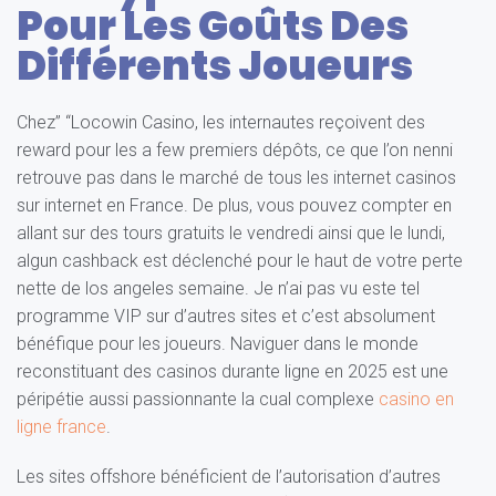
Pour Les Goûts Des
Différents Joueurs
Chez” “Locowin Casino, les internautes reçoivent des
reward pour les a few premiers dépôts, ce que l’on nenni
retrouve pas dans le marché de tous les internet casinos
sur internet en France. De plus, vous pouvez compter en
allant sur des tours gratuits le vendredi ainsi que le lundi,
algun cashback est déclenché pour le haut de votre perte
nette de los angeles semaine. Je n’ai pas vu este tel
programme VIP sur d’autres sites et c’est absolument
bénéfique pour les joueurs. Naviguer dans le monde
reconstituant des casinos durante ligne en 2025 est une
péripétie aussi passionnante la cual complexe
casino en
ligne france
.
Les sites offshore bénéficient de l’autorisation d’autres