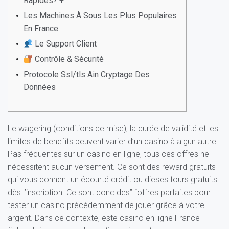
Rapides? +
Les Machines À Sous Les Plus Populaires
En France
Le Support Client
Contrôle & Sécurité
Protocole Ssl/tls Ain Cryptage Des
Données
Le wagering (conditions de mise), la durée de validité et les
limites de benefits peuvent varier d’un casino à algun autre.
Pas fréquentes sur un casino en ligne, tous ces offres ne
nécessitent aucun versement. Ce sont des reward gratuits
qui vous donnent un écourté crédit ou dieses tours gratuits
dès l’inscription. Ce sont donc des” “offres parfaites pour
tester un casino précédemment de jouer grâce à votre
argent. Dans ce contexte, este casino en ligne France