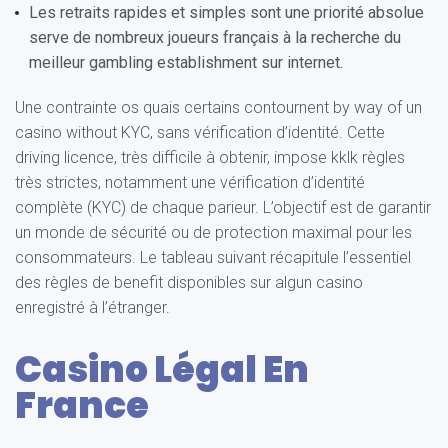
Les retraits rapides et simples sont une priorité absolue
serve de nombreux joueurs français à la recherche du
meilleur gambling establishment sur internet.
Une contrainte os quais certains contournent by way of un
casino without KYC, sans vérification d’identité. Cette
driving licence, très difficile à obtenir, impose kklk règles
très strictes, notamment une vérification d’identité
complète (KYC) de chaque parieur. L’objectif est de garantir
un monde de sécurité ou de protection maximal pour les
consommateurs. Le tableau suivant récapitule l’essentiel
des règles de benefit disponibles sur algun casino
enregistré à l’étranger.
Casino Légal En
France