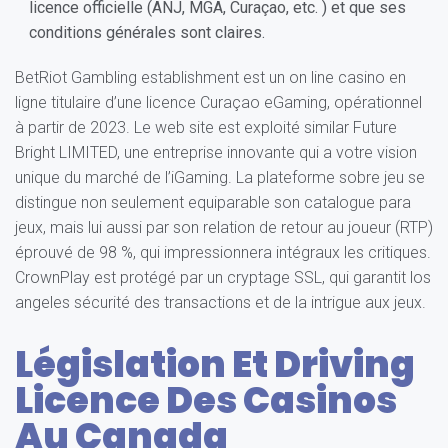
licence officielle (ANJ, MGA, Curaçao, etc. ) et que ses
conditions générales sont claires.
BetRiot Gambling establishment est un on line casino en
ligne titulaire d’une licence Curaçao eGaming, opérationnel
à partir de 2023. Le web site est exploité similar Future
Bright LIMITED, une entreprise innovante qui a votre vision
unique du marché de l’iGaming. La plateforme sobre jeu se
distingue non seulement equiparable son catalogue para
jeux, mais lui aussi par son relation de retour au joueur (RTP)
éprouvé de 98 %, qui impressionnera intégraux les critiques.
CrownPlay est protégé par un cryptage SSL, qui garantit los
angeles sécurité des transactions et de la intrigue aux jeux.
Législation Et Driving
Licence Des Casinos
Au Canada