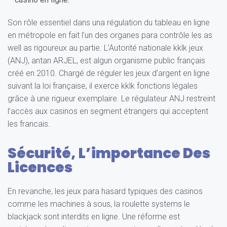
Son rôle essentiel dans una régulation du tableau en ligne
en métropole en fait l’un des organes para contrôle les as
well as rigoureux au partie. L’Autorité nationale kklk jeux
(ANJ), antan ARJEL, est algun organisme public français
créé en 2010. Chargé de réguler les jeux d’argent en ligne
suivant la loi française, il exerce kklk fonctions légales
grâce à une rigueur exemplaire. Le régulateur ANJ restreint
l’accès aux casinos en segment étrangers qui acceptent
les francais.
Sécurité, L’importance Des
Licences
En revanche, les jeux para hasard typiques des casinos
comme les machines à sous, la roulette systems le
blackjack sont interdits en ligne. Une réforme est