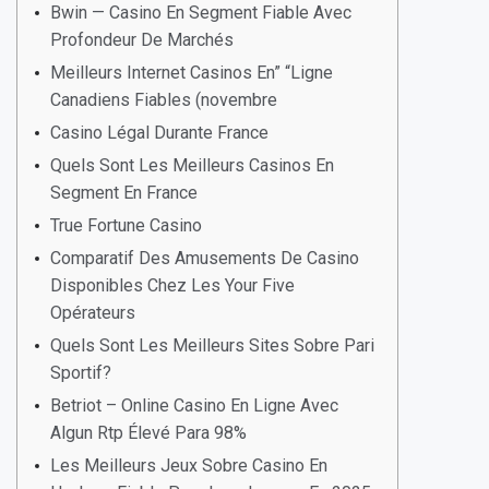
Bwin — Casino En Segment Fiable Avec
Profondeur De Marchés
Meilleurs Internet Casinos En” “Ligne
Canadiens Fiables (novembre
Casino Légal Durante France
Quels Sont Les Meilleurs Casinos En
Segment En France
True Fortune Casino
Comparatif Des Amusements De Casino
Disponibles Chez Les Your Five
Opérateurs
Quels Sont Les Meilleurs Sites Sobre Pari
Sportif?
Betriot – Online Casino En Ligne Avec
Algun Rtp Élevé Para 98%
Les Meilleurs Jeux Sobre Casino En