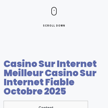
SCROLL DOWN
Casino Sur Internet
Meilleur Casino Sur
Internet Fiable
Octobre 2025
Content