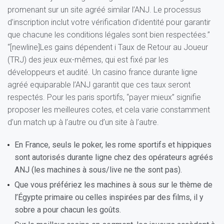
promenant sur un site agréé similar l’ANJ. Le processus
d’inscription inclut votre vérification d’identité pour garantir
que chacune les conditions légales sont bien respectées.”
“[newline]Les gains dépendent i Taux de Retour au Joueur
(TRJ) des jeux eux-mêmes, qui est fixé par les
développeurs et audité. Un casino france durante ligne
agréé equiparable l’ANJ garantit que ces taux seront
respectés. Pour les paris sportifs, “payer mieux” signifie
proposer les meilleures cotes, et cela varie constamment
d’un match up à l’autre ou d’un site à l’autre.
En France, seuls le poker, les rome sportifs et hippiques
sont autorisés durante ligne chez des opérateurs agréés
ANJ (les machines à sous/live ne the sont pas).
Que vous préfériez les machines à sous sur le thème de
l’Égypte primaire ou celles inspirées par des films, il y
sobre a pour chacun les goûts.