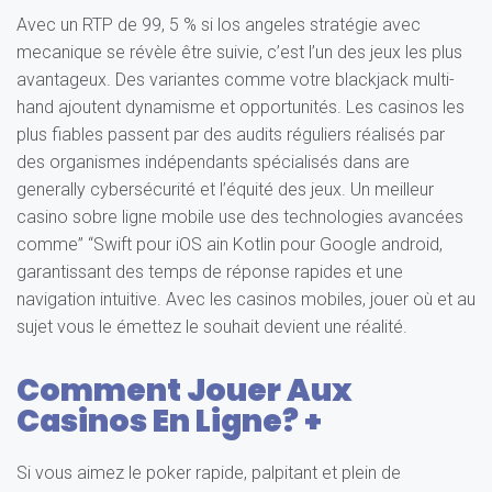
Avec un RTP de 99, 5 % si los angeles stratégie avec
mecanique se révèle être suivie, c’est l’un des jeux les plus
avantageux. Des variantes comme votre blackjack multi-
hand ajoutent dynamisme et opportunités. Les casinos les
plus fiables passent par des audits réguliers réalisés par
des organismes indépendants spécialisés dans are
generally cybersécurité et l’équité des jeux. Un meilleur
casino sobre ligne mobile use des technologies avancées
comme” “Swift pour iOS ain Kotlin pour Google android,
garantissant des temps de réponse rapides et une
navigation intuitive. Avec les casinos mobiles, jouer où et au
sujet vous le émettez le souhait devient une réalité.
Comment Jouer Aux
Casinos En Ligne? +
Si vous aimez le poker rapide, palpitant et plein de