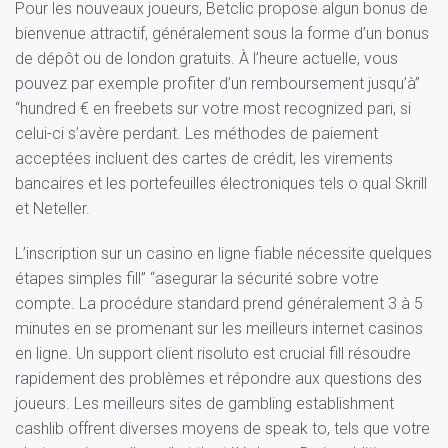
Pour les nouveaux joueurs, Betclic propose algun bonus de
bienvenue attractif, généralement sous la forme d’un bonus
de dépôt ou de london gratuits. À l’heure actuelle, vous
pouvez par exemple profiter d’un remboursement jusqu’à”
“hundred € en freebets sur votre most recognized pari, si
celui-ci s’avère perdant. Les méthodes de paiement
acceptées incluent des cartes de crédit, les virements
bancaires et les portefeuilles électroniques tels o qual Skrill
et Neteller.
L’inscription sur un casino en ligne fiable nécessite quelques
étapes simples fill” “asegurar la sécurité sobre votre
compte. La procédure standard prend généralement 3 à 5
minutes en se promenant sur les meilleurs internet casinos
en ligne. Un support client risoluto est crucial fill résoudre
rapidement des problèmes et répondre aux questions des
joueurs. Les meilleurs sites de gambling establishment
cashlib offrent diverses moyens de speak to, tels que votre