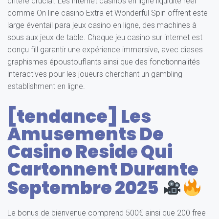
critère crucial. Les internet casinos en ligne liquidité réel
comme On line casino Extra et Wonderful Spin offrent este
large éventail para jeux casino en ligne, des machines à
sous aux jeux de table. Chaque jeu casino sur internet est
conçu fill garantir une expérience immersive, avec dieses
graphismes époustouflants ainsi que des fonctionnalités
interactives pour les joueurs cherchant un gambling
establishment en ligne.
[tendance] Les
Amusements De
Casino Reside Qui
Cartonnent Durante
Septembre 2025
Le bonus de bienvenue comprend 500€ ainsi que 200 free