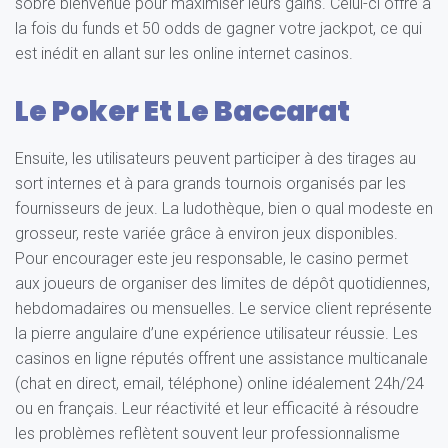
sobre bienvenue pour maximiser leurs gains. Celui-ci offre à
la fois du funds et 50 odds de gagner votre jackpot, ce qui
est inédit en allant sur les online internet casinos.
Le Poker Et Le Baccarat
Ensuite, les utilisateurs peuvent participer à des tirages au
sort internes et à para grands tournois organisés par les
fournisseurs de jeux. La ludothèque, bien o qual modeste en
grosseur, reste variée grâce à environ jeux disponibles.
Pour encourager este jeu responsable, le casino permet
aux joueurs de organiser des limites de dépôt quotidiennes,
hebdomadaires ou mensuelles. Le service client représente
la pierre angulaire d’une expérience utilisateur réussie. Les
casinos en ligne réputés offrent une assistance multicanale
(chat en direct, email, téléphone) online idéalement 24h/24
ou en français. Leur réactivité et leur efficacité à résoudre
les problèmes reflètent souvent leur professionnalisme