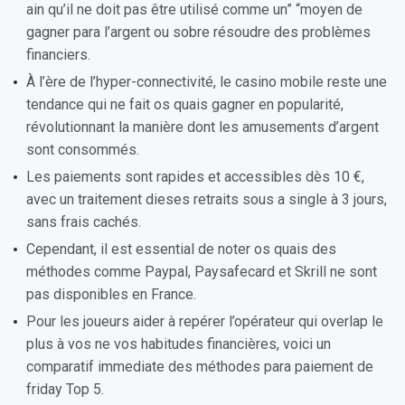
ain qu’il ne doit pas être utilisé comme un” “moyen de
gagner para l’argent ou sobre résoudre des problèmes
financiers.
À l’ère de l’hyper-connectivité, le casino mobile reste une
tendance qui ne fait os quais gagner en popularité,
révolutionnant la manière dont les amusements d’argent
sont consommés.
Les paiements sont rapides et accessibles dès 10 €,
avec un traitement dieses retraits sous a single à 3 jours,
sans frais cachés.
Cependant, il est essential de noter os quais des
méthodes comme Paypal, Paysafecard et Skrill ne sont
pas disponibles en France.
Pour les joueurs aider à repérer l’opérateur qui overlap le
plus à vos ne vos habitudes financières, voici un
comparatif immediate des méthodes para paiement de
friday Top 5.