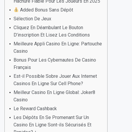
Hachure Fiable Pour Les Joueurs En 2025
Added Bonus Sans Dépôt
Sélection De Jeux
Cliquez En Déambulant Le Bouton
D’inscription Et Lisez Les Conditions
Meilleure Appli Casino En Ligne: Partouche
Casino
Bonus Pour Les Cybernautes De Casino
Français
Est-il Possible Sobre Jouer Aux Internet
Casinos En Ligne Sur Cell Phone?
Meilleur Casino En Ligne Global: Joker8
Casino
Le Reward Cashback
Les Dépôts En Se Promenant Sur Un
Casino En Ligne Sont-ils Sécurisés Et