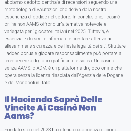
abbiamo dedotto centinaia di recensioni seguendo una
metodologia di valutazioni che deriva dalla nostra
esperienza di codice nel settore. In conclusione, i casinò
online non AAMS offrono un’alternativa notevole e
variegata per i giocatori italiani nel 2025. Tuttavia, è
essenziale do scelte informate e prestare attenzione
allesammans sicurezza e de flesta legalità dei siti. Sfruttare
i added bonus e giocare responsabilmente può portare a
un’esperienza di gioco gratificante e sicura. Un casino
senza AAMS, o ADM, è un piattaforma di gioco online che
opera senza la licenza rilasciata dall’Agenzia delle Dogane
e dei Monopoli in Italia.
Il Hacienda Saprà Delle
Vincite Ai Casinò Non
Aams?
Fondato solo nel 2023 ha ottenuto una licenza di gioco