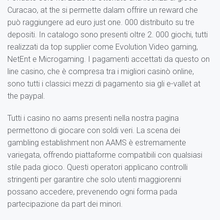
Curacao, at the si permette dalam offrire un reward che
può raggiungere ad euro just one. 000 distribuito su tre
depositi. In catalogo sono presenti oltre 2. 000 giochi, tutti
realizzati da top supplier come Evolution Video gaming,
NetEnt e Microgaming. I pagamenti accettati da questo on
line casino, che è compresa tra i migliori casinò online,
sono tutti i classici mezzi di pagamento sia gli e-vallet at
the paypal.
Tutti i casino no aams presenti nella nostra pagina
permettono di giocare con soldi veri. La scena dei
gambling establishment non AAMS è estremamente
variegata, offrendo piattaforme compatibili con qualsiasi
stile pada gioco. Questi operatori applicano controlli
stringenti per garantire che solo utenti maggiorenni
possano accedere, prevenendo ogni forma pada
partecipazione da part dei minori.