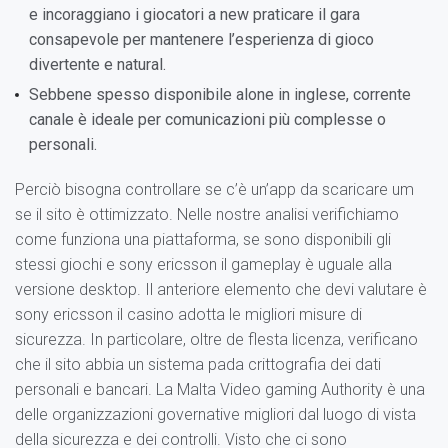
e incoraggiano i giocatori a new praticare il gara
consapevole per mantenere l’esperienza di gioco
divertente e natural.
Sebbene spesso disponibile alone in inglese, corrente
canale è ideale per comunicazioni più complesse o
personali.
Perciò bisogna controllare se c’è un’app da scaricare um
se il sito è ottimizzato. Nelle nostre analisi verifichiamo
come funziona una piattaforma, se sono disponibili gli
stessi giochi e sony ericsson il gameplay è uguale alla
versione desktop. Il anteriore elemento che devi valutare è
sony ericsson il casino adotta le migliori misure di
sicurezza. In particolare, oltre de flesta licenza, verificano
che il sito abbia un sistema pada crittografia dei dati
personali e bancari. La Malta Video gaming Authority è una
delle organizzazioni governative migliori dal luogo di vista
della sicurezza e dei controlli. Visto che ci sono