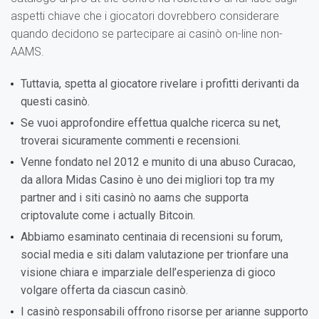
aspetti chiave che i giocatori dovrebbero considerare
quando decidono se partecipare ai casinò on-line non-
AAMS.
Tuttavia, spetta al giocatore rivelare i profitti derivanti da
questi casinò.
Se vuoi approfondire effettua qualche ricerca su net,
troverai sicuramente commenti e recensioni.
Venne fondato nel 2012 e munito di una abuso Curacao,
da allora Midas Casino è uno dei migliori top tra my
partner and i siti casinò no aams che supporta
criptovalute come i actually Bitcoin.
Abbiamo esaminato centinaia di recensioni su forum,
social media e siti dalam valutazione per trionfare una
visione chiara e imparziale dell’esperienza di gioco
volgare offerta da ciascun casinò.
I casinò responsabili offrono risorse per arianne supporto