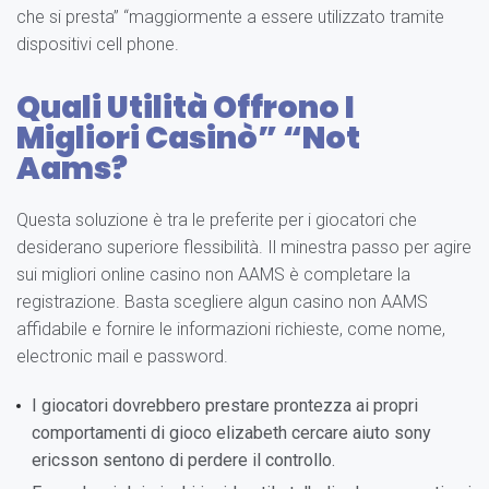
che si presta” “maggiormente a essere utilizzato tramite
dispositivi cell phone.
Quali Utilità Offrono I
Migliori Casinò” “Not
Aams?
Questa soluzione è tra le preferite per i giocatori che
desiderano superiore flessibilità. Il minestra passo per agire
sui migliori online casino non AAMS è completare la
registrazione. Basta scegliere algun casino non AAMS
affidabile e fornire le informazioni richieste, come nome,
electronic mail e password.
I giocatori dovrebbero prestare prontezza ai propri
comportamenti di gioco elizabeth cercare aiuto sony
ericsson sentono di perdere il controllo.