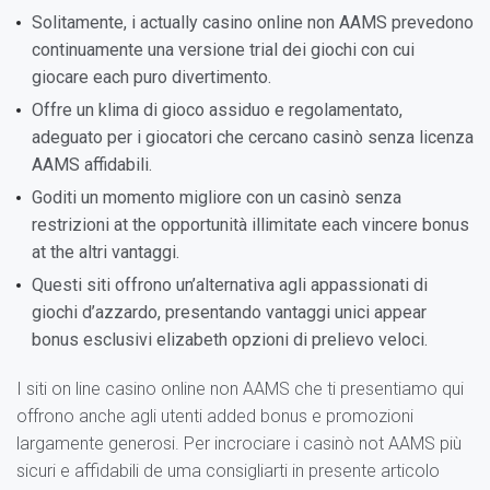
Solitamente, i actually casino online non AAMS prevedono
continuamente una versione trial dei giochi con cui
giocare each puro divertimento.
Offre un klima di gioco assiduo e regolamentato,
adeguato per i giocatori che cercano casinò senza licenza
AAMS affidabili.
Goditi un momento migliore con un casinò senza
restrizioni at the opportunità illimitate each vincere bonus
at the altri vantaggi.
Questi siti offrono un’alternativa agli appassionati di
giochi d’azzardo, presentando vantaggi unici appear
bonus esclusivi elizabeth opzioni di prelievo veloci.
I siti on line casino online non AAMS che ti presentiamo qui
offrono anche agli utenti added bonus e promozioni
largamente generosi. Per incrociare i casinò not AAMS più
sicuri e affidabili de uma consigliarti in presente articolo