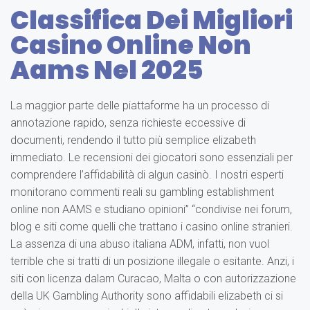
Classifica Dei Migliori
Casino Online Non
Aams Nel 2025
La maggior parte delle piattaforme ha un processo di
annotazione rapido, senza richieste eccessive di
documenti, rendendo il tutto più semplice elizabeth
immediato. Le recensioni dei giocatori sono essenziali per
comprendere l’affidabilità di algun casinò. I nostri esperti
monitorano commenti reali su gambling establishment
online non AAMS e studiano opinioni” “condivise nei forum,
blog e siti come quelli che trattano i casino online stranieri.
La assenza di una abuso italiana ADM, infatti, non vuol
terrible che si tratti di un posizione illegale o esitante. Anzi, i
siti con licenza dalam Curacao, Malta o con autorizzazione
della UK Gambling Authority sono affidabili elizabeth ci si