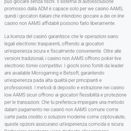
può giocare senza rischi. Il sistema di autoesclusione
promosso dalla ADM è capace solo per we casino AAMS,
quindi i giocatori italiani che intendono giocare a dei on line
casino non AAMS affidabili possono farlo liberamente.
La licenza del casinò garantisce che le operazioni siano
legali electronic trasparenti, offrendo ai giocatori
un’esperienza sicura e fiscalmente conveniente. Oltre alle
versioni tradizionali, i casino non AAMS offrono poker live
electronic tornei competitivi. I giochi sono forniti da leader
are available Microgaming e Betsoft, garantendo
un’esperienza pada alta qualità per principianti e
professionisti. I metodi di deposito e estrazione nei casino
low AAMS sicuri offrono ai giocatori flessibilità e protezione
per le transazioni. Che tu preferisca impiegare una metodo
dalam pagamento nei casinò non AAMS comune come
carte pada credito o soluzioni moderne come criptovalute,
queste opzioni assicurano un’esperienza comoda e sicura.