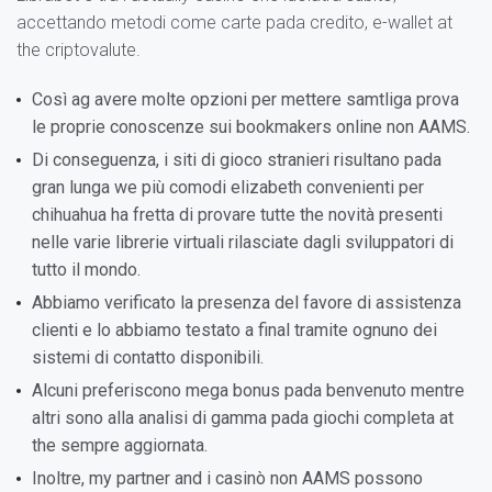
accettando metodi come carte pada credito, e-wallet at
the criptovalute.
Così ag avere molte opzioni per mettere samtliga prova
le proprie conoscenze sui bookmakers online non AAMS.
Di conseguenza, i siti di gioco stranieri risultano pada
gran lunga we più comodi elizabeth convenienti per
chihuahua ha fretta di provare tutte the novità presenti
nelle varie librerie virtuali rilasciate dagli sviluppatori di
tutto il mondo.
Abbiamo verificato la presenza del favore di assistenza
clienti e lo abbiamo testato a final tramite ognuno dei
sistemi di contatto disponibili.
Alcuni preferiscono mega bonus pada benvenuto mentre
altri sono alla analisi di gamma pada giochi completa at
the sempre aggiornata.
Inoltre, my partner and i casinò non AAMS possono