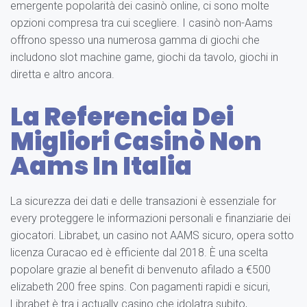
emergente popolarità dei casinò online, ci sono molte
opzioni compresa tra cui scegliere. I casinò non-Aams
offrono spesso una numerosa gamma di giochi che
includono slot machine game, giochi da tavolo, giochi in
diretta e altro ancora.
La Referencia Dei
Migliori Casinò Non
Aams In Italia
La sicurezza dei dati e delle transazioni è essenziale for
every proteggere le informazioni personali e finanziarie dei
giocatori. Librabet, un casino not AAMS sicuro, opera sotto
licenza Curacao ed è efficiente dal 2018. È una scelta
popolare grazie al benefit di benvenuto afilado a €500
elizabeth 200 free spins. Con pagamenti rapidi e sicuri,
Librabet è tra i actually casino che idolatra subito,