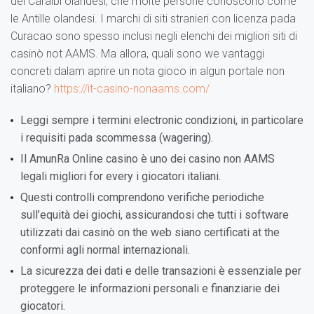
dei Caraibi olandesi, che molte persone conoscono come
le Antille olandesi. I marchi di siti stranieri con licenza pada
Curacao sono spesso inclusi negli elenchi dei migliori siti di
casinò not AAMS. Ma allora, quali sono we vantaggi
concreti dalam aprire un nota gioco in algun portale non
italiano?
https://it-casino-nonaams.com/
Leggi sempre i termini electronic condizioni, in particolare
i requisiti pada scommessa (wagering).
Il AmunRa Online casino è uno dei casino non AAMS
legali migliori for every i giocatori italiani.
Questi controlli comprendono verifiche periodiche
sull’equità dei giochi, assicurandosi che tutti i software
utilizzati dai casinò on the web siano certificati at the
conformi agli normal internazionali.
La sicurezza dei dati e delle transazioni è essenziale per
proteggere le informazioni personali e finanziarie dei
giocatori.