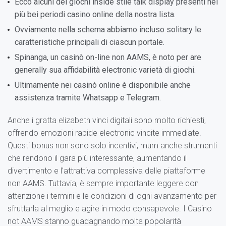
Ecco alcuni dei giochi inside stile talk display presenti nei
più bei periodi casino online della nostra lista.
Ovviamente nella schema abbiamo incluso solitary le
caratteristiche principali di ciascun portale.
Spinanga, un casinò on-line non AAMS, è noto per are
generally sua affidabilità electronic varietà di giochi.
Ultimamente nei casinò online è disponibile anche
assistenza tramite Whatsapp e Telegram.
Anche i gratta elizabeth vinci digitali sono molto richiesti,
offrendo emozioni rapide electronic vincite immediate.
Questi bonus non sono solo incentivi, mum anche strumenti
che rendono il gara più interessante, aumentando il
divertimento e l’attrattiva complessiva delle piattaforme
non AAMS. Tuttavia, è sempre importante leggere con
attenzione i termini e le condizioni di ogni avanzamento per
sfruttarla al meglio e agire in modo consapevole. I Casino
not AAMS stanno guadagnando molta popolarità