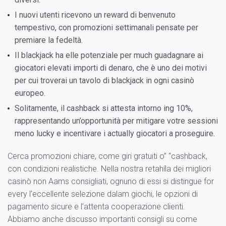
I nuovi utenti ricevono un reward di benvenuto
tempestivo, con promozioni settimanali pensate per
premiare la fedeltà.
Il blackjack ha elle potenziale per much guadagnare ai
giocatori elevati importi di denaro, che è uno dei motivi
per cui troverai un tavolo di blackjack in ogni casinò
europeo.
Solitamente, il cashback si attesta intorno ing 10%,
rappresentando un’opportunità per mitigare votre sessioni
meno lucky e incentivare i actually giocatori a proseguire.
Cerca promozioni chiare, come giri gratuiti o” “cashback,
con condizioni realistiche. Nella nostra retahíla dei migliori
casinò non Aams consigliati, ognuno di essi si distingue for
every l’eccellente selezione dalam giochi, le opzioni di
pagamento sicure e l’attenta cooperazione clienti.
Abbiamo anche discusso importanti consigli su come