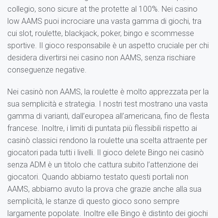
collegio, sono sicure at the protette al 100%. Nei casino
low AAMS puoi incrociare una vasta gamma di giochi, tra
cui slot, roulette, blackjack, poker, bingo e scommesse
sportive. Il gioco responsabile è un aspetto cruciale per chi
desidera divertirsi nei casino non AAMS, senza rischiare
conseguenze negative.
Nei casinò non AAMS, la roulette è molto apprezzata per la
sua semplicità e strategia. I nostri test mostrano una vasta
gamma di varianti, dall’europea all’americana, fino de flesta
francese. Inoltre, i limiti di puntata più flessibili rispetto ai
casinò classici rendono la roulette una scelta attraente per
giocatori pada tutti i livelli. Il gioco delete Bingo nei casinò
senza ADM è un titolo che cattura subito l’attenzione dei
giocatori. Quando abbiamo testato questi portali non
AAMS, abbiamo avuto la prova che grazie anche alla sua
semplicità, le stanze di questo gioco sono sempre
largamente popolate. Inoltre elle Bingo è distinto dei giochi