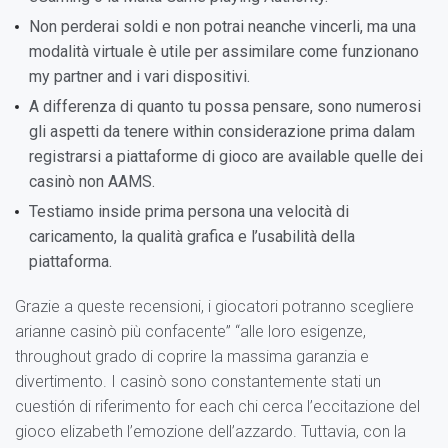
Non perderai soldi e non potrai neanche vincerli, ma una
modalità virtuale è utile per assimilare come funzionano
my partner and i vari dispositivi.
A differenza di quanto tu possa pensare, sono numerosi
gli aspetti da tenere within considerazione prima dalam
registrarsi a piattaforme di gioco are available quelle dei
casinò non AAMS.
Testiamo inside prima persona una velocità di
caricamento, la qualità grafica e l’usabilità della
piattaforma.
Grazie a queste recensioni, i giocatori potranno scegliere
arianne casinò più confacente” “alle loro esigenze,
throughout grado di coprire la massima garanzia e
divertimento. I casinò sono constantemente stati un
cuestión di riferimento for each chi cerca l’eccitazione del
gioco elizabeth l’emozione dell’azzardo. Tuttavia, con la