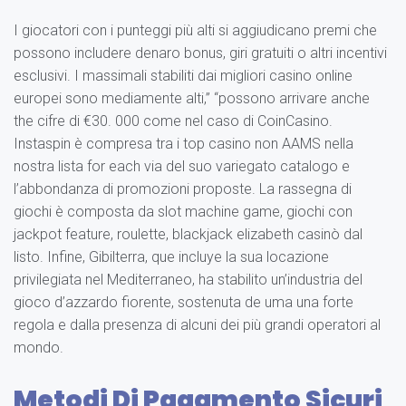
I giocatori con i punteggi più alti si aggiudicano premi che
possono includere denaro bonus, giri gratuiti o altri incentivi
esclusivi. I massimali stabiliti dai migliori casino online
europei sono mediamente alti,” “possono arrivare anche
the cifre di €30. 000 come nel caso di CoinCasino.
Instaspin è compresa tra i top casino non AAMS nella
nostra lista for each via del suo variegato catalogo e
l’abbondanza di promozioni proposte. La rassegna di
giochi è composta da slot machine game, giochi con
jackpot feature, roulette, blackjack elizabeth casinò dal
listo. Infine, Gibilterra, que incluye la sua locazione
privilegiata nel Mediterraneo, ha stabilito un’industria del
gioco d’azzardo fiorente, sostenuta de uma una forte
regola e dalla presenza di alcuni dei più grandi operatori al
mondo.
Metodi Di Pagamento Sicuri