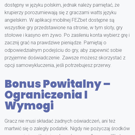
dostępny w języku polskim, jednak należy pamiętać, że
krupierzy porozumiewają się z graczami watts języku
angielskim. W aplikacji mobilnej FEZbet dostępne są
wszystkie gry przedstawione na stronie, w tym sloty, gry
stołowe i kasyno em żywo. Po zasileniu konta wybierz grę i
zacznij grać na prawdziwe pieniądze. Pamiętaj o
odpowiedzialnym podejściu do gry, aby zapewnić sobie
przyjemne doświadczenie. Zawsze możesz skorzystać z
opcji samowykluczenia, jeśli potrzebujesz przerwy.
Bonus Powitalny –
Ograniczenia I
Wymogi
Gracz nie musi składać żadnych oświadczeń, ani też
martwić się o zaległy podatek. Nigdy nie pożyczaj środków