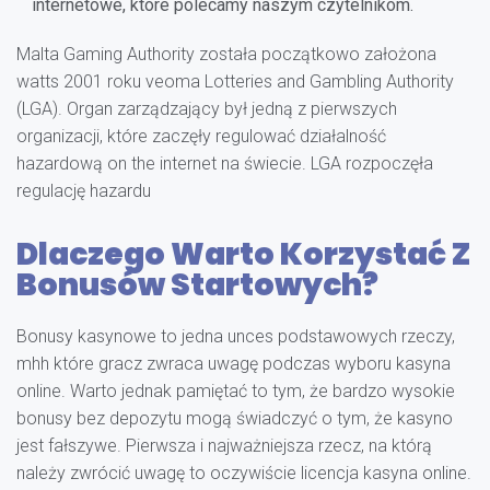
internetowe, które polecamy naszym czytelnikom.
Malta Gaming Authority została początkowo założona
watts 2001 roku veoma Lotteries and Gambling Authority
(LGA). Organ zarządzający był jedną z pierwszych
organizacji, które zaczęły regulować działalność
hazardową on the internet na świecie. LGA rozpoczęła
regulację hazardu
Dlaczego Warto Korzystać Z
Bonusów Startowych?
Bonusy kasynowe to jedna unces podstawowych rzeczy,
mhh które gracz zwraca uwagę podczas wyboru kasyna
online. Warto jednak pamiętać to tym, że bardzo wysokie
bonusy bez depozytu mogą świadczyć o tym, że kasyno
jest fałszywe. Pierwsza i najważniejsza rzecz, na którą
należy zwrócić uwagę to oczywiście licencja kasyna online.