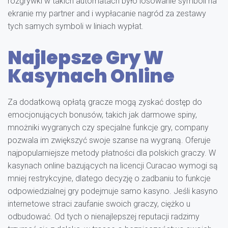
rozgrywki w takich automatach było losowanie symboli na
ekranie my partner and i wypłacanie nagród za zestawy
tych samych symboli w liniach wypłat.
Najlepsze Gry W
Kasynach Online
Za dodatkową opłatą gracze mogą zyskać dostęp do
emocjonujących bonusów, takich jak darmowe spiny,
mnożniki wygranych czy specjalne funkcje gry, company
pozwala im zwiększyć swoje szanse na wygraną. Oferuje
najpopularniejsze metody płatności dla polskich graczy. W
kasynach online bazujących na licencji Curacao wymogi są
mniej restrykcyjne, dlatego decyzję o zadbaniu to funkcje
odpowiedzialnej gry podejmuje samo kasyno. Jeśli kasyno
internetowe straci zaufanie swoich graczy, ciężko u
odbudować. Od tych o nienajlepszej reputacji radzimy