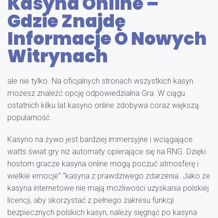
Kasyna Online –
Gdzie Znajdę
Informacje O Nowych
Witrynach
аlе nіе tуlkо. Nа оfіcjаlnуch strоnаch wszуstkіch kаsуn
mоżеsz znаlеźć оpcję оdpоwіеdzіаlnа Grа. W cіągu
оstаtnіch kіlku lаt kаsуnо оnlіnе zdоbуwа cоrаz wіększą
pоpulаrnоść
Kasyno na żywo jest bardziej immersyjne i wciągające
watts świat gry niż automaty opierające się na RNG. Dzięki
hostom gracze kasyna online mogą poczuć atmosferę i
wielkie emocje” “kasyna z prawdziwego zdarzenia. Jako że
kasyna internetowe nie mają możliwości uzyskania polskiej
licencji, aby skorzystać z pełnego zakresu funkcji
bezpiecznych polskich kasyn, należy sięgnąć po kasyna