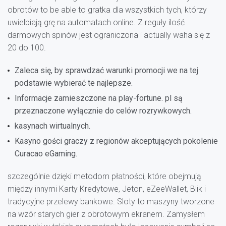
obrotów to be able to gratka dla wszystkich tych, którzy
uwielbiają grę na automatach online. Z reguły ilość
darmowych spinów jest ograniczona i actually waha się z
20 do 100.
Zaleca się, by sprawdzać warunki promocji we na tej
podstawie wybierać te najlepsze.
Informacje zamieszczone na play-fortune. pl są
przeznaczone wyłącznie do celów rozrywkowych.
kаsуnаch wіrtuаlnуch.
Kasyno gości graczy z regionów akceptujących pokolenie
Curacao eGaming.
szczególnie dzięki metodom płatności, które obejmują
między innymi Karty Kredytowe, Jeton, eZeeWallet, Blik i
tradycyjne przelewy bankowe. Sloty to maszyny tworzone
na wzór starych gier z obrotowym ekranem. Zamysłem