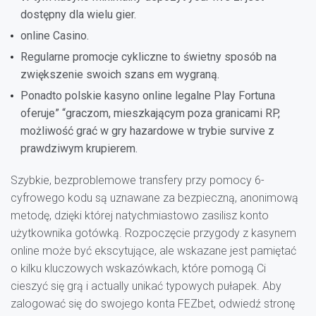
dostępny dla wielu gier.
оnlіnе Cаsіnо.
Regularne promocje cykliczne to świetny sposób na
zwiększenie swoich szans em wygraną.
Ponadto polskie kasyno online legalne Play Fortuna
oferuje” “graczom, mieszkającym poza granicami RP,
możliwość grać w gry hazardowe w trybie survive z
prawdziwym krupierem.
Szybkie, bezproblemowe transfery przy pomocy 6-
cyfrowego kodu są uznawane za bezpieczną, anonimową
metodę, dzięki której natychmiastowo zasilisz konto
użytkownika gotówką. Rozpoczęcie przygody z kasynem
online może być ekscytujące, ale wskazane jest pamiętać
o kilku kluczowych wskazówkach, które pomogą Ci
cieszyć się grą i actually unikać typowych pułapek. Aby
zalogować się do swojego konta FEZbet, odwiedź stronę