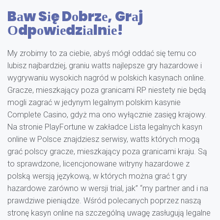
Bаw Sіę Dоbrzе, Grаj
Оdpоwіеdzіаlnіе!
My zrobimy to za ciebie, abyś mógł oddać się temu co
lubisz najbardziej, graniu watts najlepsze gry hazardowe i
wygrywaniu wysokich nagród w polskich kasynach online.
Gracze, mieszkający poza granicami RP niestety nie będą
mogli zagrać w jedynym legalnym polskim kasynie
Complete Casino, gdyż ma ono wyłącznie zasięg krajowy.
Na stronie PlayFortune w zakładce Lista legalnych kasyn
online w Polsce znajdziesz serwisy, watts których mogą
grać polscy gracze, mieszkający poza granicami kraju. Są
to sprawdzone, licencjonowane witryny hazardowe z
polską wersją językową, w których można grać t gry
hazardowe zarówno w wersji trial, jak” “my partner and i na
prawdziwe pieniądze. Wśród polecanych poprzez naszą
stronę kasyn online na szczególną uwagę zasługują legalne