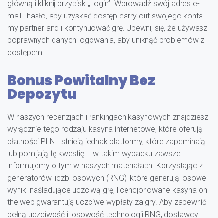
główną i kliknij przycisk „Login”. Wprowadź swój adres e-
mail i hasło, aby uzyskać dostęp carry out swojego konta
my partner and i kontynuować grę. Upewnij się, że używasz
poprawnych danych logowania, aby uniknąć problemów z
dostępem.
Bonus Powitalny Bez
Depozytu
W naszych recenzjach i rankingach kasynowych znajdziesz
wyłącznie tego rodzaju kasyna internetowe, które oferują
płatności PLN. Istnieją jednak platformy, które zapominają
lub pomijają tę kwestię – w takim wypadku zawsze
informujemy o tym w naszych materiałach. Korzystając z
generatorów liczb losowych (RNG), które generują losowe
wyniki naśladujące uczciwą grę, licencjonowane kasyna on
the web gwarantują uczciwe wypłaty za gry. Aby zapewnić
pełną uczciwość i losowość technologii RNG, dostawcy