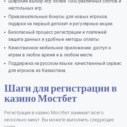
Широкий выбор игр: более 1000 различных слотов и
настольных игр.
Привлекательные бонусы для новых игроков:
подарки на первый депозит и регулярные акции.
Безопасный процесс регистрации и платежей:
защита данных и удобные методы оплаты.
Качественное мобильное приложение: доступ к
играм в любое время и в любом месте.
Поддержка на русском языке: качественный сервис
для игроков из Казахстана.
Шаги для регистрации в
казино Мостбет
Регистрация в казино Мостбет занимает всего
несколько минут. Вы можете выполнить следующие
шаги: