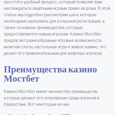
простой и удобный процесс, который позволит вам
наслаждаться азартными играми прямо из дома. В этой
статье мы подробно рассмотрим шаги, которые
необходимо выполнить для успешной регистрации, а
также основные преимущества, которые
предоставляются новым игрокам. Казино Мостбет
предлагает разнообразные игровые возможности,
включая слоты, настольные игры и живое казино, что
делает его привлекательным для азартных игроков.
Преимущества казино
Мостбет
Казино Мостбет имеет множество преимуществ,
которые делают его популярным среди игроков в
Казахстане. Вот некоторые из них: