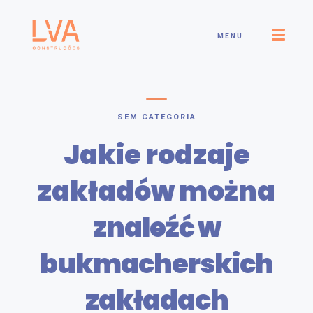
MENU
SEM CATEGORIA
Jakie rodzaje
zakładów można
znaleźć w
bukmacherskich
zakładach