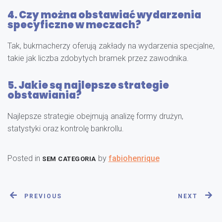
4. Czy można obstawiać wydarzenia
specyficzne w meczach?
Tak, bukmacherzy oferują zakłady na wydarzenia specjalne,
takie jak liczba zdobytych bramek przez zawodnika.
5. Jakie są najlepsze strategie
obstawiania?
Najlepsze strategie obejmują analizę formy drużyn,
statystyki oraz kontrolę bankrollu.
Posted in
by
fabiohenrique
SEM CATEGORIA
PREVIOUS
NEXT