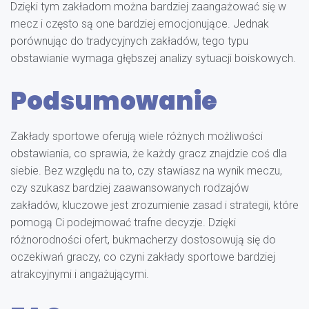
Dzięki tym zakładom można bardziej zaangażować się w
mecz i często są one bardziej emocjonujące. Jednak
porównując do tradycyjnych zakładów, tego typu
obstawianie wymaga głębszej analizy sytuacji boiskowych.
Podsumowanie
Zakłady sportowe oferują wiele różnych możliwości
obstawiania, co sprawia, że każdy gracz znajdzie coś dla
siebie. Bez względu na to, czy stawiasz na wynik meczu,
czy szukasz bardziej zaawansowanych rodzajów
zakładów, kluczowe jest zrozumienie zasad i strategii, które
pomogą Ci podejmować trafne decyzje. Dzięki
różnorodności ofert, bukmacherzy dostosowują się do
oczekiwań graczy, co czyni zakłady sportowe bardziej
atrakcyjnymi i angażującymi.