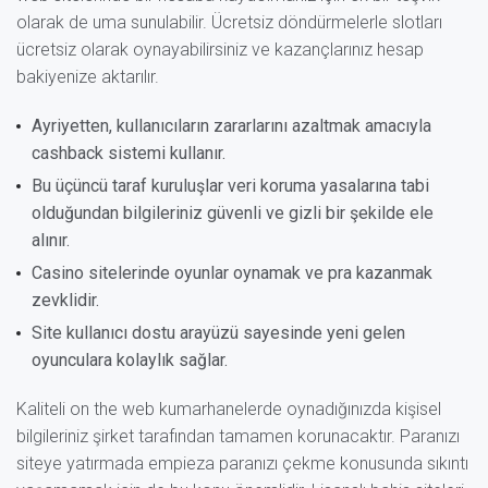
olarak de uma sunulabilir. Ücretsiz döndürmelerle slotları
ücretsiz olarak oynayabilirsiniz ve kazançlarınız hesap
bakiyenize aktarılır.
Ayriyetten, kullanıcıların zararlarını azaltmak amacıyla
cashback sistemi kullanır.
Bu üçüncü taraf kuruluşlar veri koruma yasalarına tabi
olduğundan bilgileriniz güvenli ve gizli bir şekilde ele
alınır.
Casino sitelerinde oyunlar oynamak ve pra kazanmak
zevklidir.
Site kullanıcı dostu arayüzü sayesinde yeni gelen
oyunculara kolaylık sağlar.
Kaliteli on the web kumarhanelerde oynadığınızda kişisel
bilgileriniz şirket tarafından tamamen korunacaktır. Paranızı
siteye yatırmada empieza paranızı çekme konusunda sıkıntı