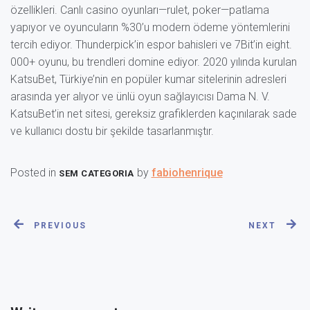
özellikleri. Canlı casino oyunları—rulet, poker—patlama
yapıyor ve oyuncuların %30’u modern ödeme yöntemlerini
tercih ediyor. Thunderpick’in espor bahisleri ve 7Bit’in eight.
000+ oyunu, bu trendleri domine ediyor. 2020 yılında kurulan
KatsuBet, Türkiye’nin en popüler kumar sitelerinin adresleri
arasında yer alıyor ve ünlü oyun sağlayıcısı Dama N. V.
KatsuBet’in net sitesi, gereksiz grafiklerden kaçınılarak sade
ve kullanıcı dostu bir şekilde tasarlanmıştır.
Posted in
by
fabiohenrique
SEM CATEGORIA
PREVIOUS
NEXT