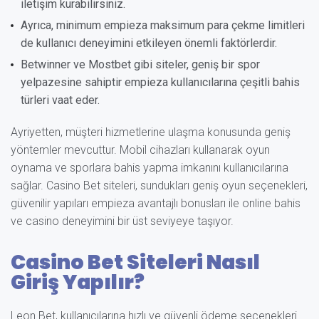
iletişim kurabilirsiniz.
Ayrıca, minimum empieza maksimum para çekme limitleri
de kullanıcı deneyimini etkileyen önemli faktörlerdir.
Betwinner ve Mostbet gibi siteler, geniş bir spor
yelpazesine sahiptir empieza kullanıcılarına çeşitli bahis
türleri vaat eder.
Ayriyetten, müşteri hizmetlerine ulaşma konusunda geniş
yöntemler mevcuttur. Mobil cihazları kullanarak oyun
oynama ve sporlara bahis yapma imkanını kullanıcılarına
sağlar. Casino Bet siteleri, sundukları geniş oyun seçenekleri,
güvenilir yapıları empieza avantajlı bonusları ile online bahis
ve casino deneyimini bir üst seviyeye taşıyor.
Casino Bet Siteleri Nasıl
Giriş Yapılır?
Leon Bet, kullanıcılarına hızlı ve güvenli ödeme seçenekleri