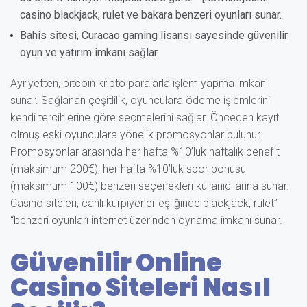
casino blackjack, rulet ve bakara benzeri oyunları sunar.
Bahis sitesi, Curacao gaming lisansı sayesinde güvenilir
oyun ve yatırım imkanı sağlar.
Ayriyetten, bitcoin kripto paralarla işlem yapma imkanı
sunar. Sağlanan çeşitlilik, oyunculara ödeme işlemlerini
kendi tercihlerine göre seçmelerini sağlar. Önceden kayıt
olmuş eski oyunculara yönelik promosyonlar bulunur.
Promosyonlar arasında her hafta %10’luk haftalık benefit
(maksimum 200€), her hafta %10’luk spor bonusu
(maksimum 100€) benzeri seçenekleri kullanıcılarına sunar.
Casino siteleri, canlı kurpiyerler eşliğinde blackjack, rulet”
“benzeri oyunları internet üzerinden oynama imkanı sunar.
Güvenilir Online
Casino Siteleri Nasıl