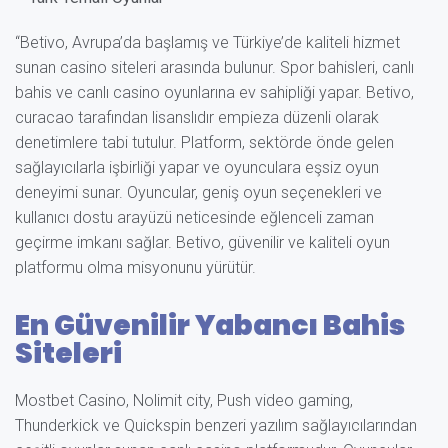
“Betivo, Avrupa’da başlamış ve Türkiye’de kaliteli hizmet
sunan casino siteleri arasında bulunur. Spor bahisleri, canlı
bahis ve canlı casino oyunlarına ev sahipliği yapar. Betivo,
curacao tarafından lisanslıdır empieza düzenli olarak
denetimlere tabi tutulur. Platform, sektörde önde gelen
sağlayıcılarla işbirliği yapar ve oyunculara eşsiz oyun
deneyimi sunar. Oyuncular, geniş oyun seçenekleri ve
kullanıcı dostu arayüzü neticesinde eğlenceli zaman
geçirme imkanı sağlar. Betivo, güvenilir ve kaliteli oyun
platformu olma misyonunu yürütür.
En Güvenilir Yabancı Bahis
Siteleri
Mostbet Casino, Nolimit city, Push video gaming,
Thunderkick ve Quickspin benzeri yazılım sağlayıcılarından