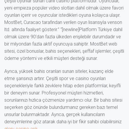
çeşitli oyunlar sunan canlı casino platformudur. Oyuncular,
yeni empieza popüler video slotları dahil olmak üzere favori
oyunları içerir ve oyuncular istedikleri oyuna kolayca ulaşır.
MostBet, Curacao tarafından verilen oyun lisansıyla venson
ltd. altında faaliyet gösterir.” “[newline]Platform Türkiye dahil
olmak üzere 90’dan fazla ülkeden erişilebilir durumdadır ve
bir milyondan fazla aktif oyuncuya sahiptir. MostBet web
sitesi, özel bonuslar, bahis seçenekleri, şeffaf işlemler, çeşitli
ödeme yöntemi ve etkili müşteri desteği sunar.
Ayrıca, yüksek bahis oranları sunan siteler, kazanç elde
etme şansınızı artırır. Çeşitli spor ve casino oyunları
seçenekleriyle farklı zevklere hitap eden platformlar, keyifli
bir deneyim sunar. Profesyonel müşteri hizmetleri,
sorunlarınızı hızlıca çözmenize yardımcı olur. Bir bahis sitesi
seçerken göz önünde bulundurmanız gereken bazı temel
unsurlar bulunmaktadır. Ayrıca, gerçek kullanıcıların
deneyimlerine göz atarak daha iyi bir fikir sahibi olabilirsiniz
glory casino apk
.