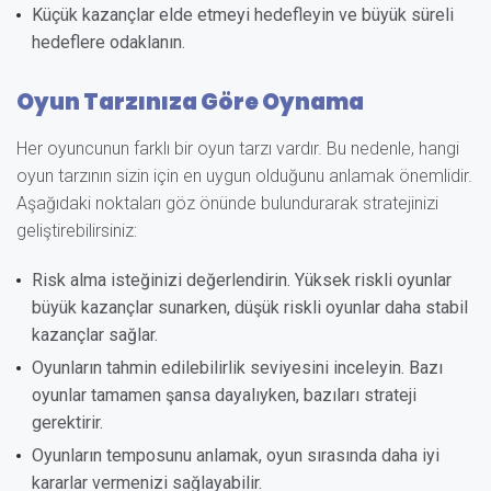
Küçük kazançlar elde etmeyi hedefleyin ve büyük süreli
hedeflere odaklanın.
Oyun Tarzınıza Göre Oynama
Her oyuncunun farklı bir oyun tarzı vardır. Bu nedenle, hangi
oyun tarzının sizin için en uygun olduğunu anlamak önemlidir.
Aşağıdaki noktaları göz önünde bulundurarak stratejinizi
geliştirebilirsiniz:
Risk alma isteğinizi değerlendirin. Yüksek riskli oyunlar
büyük kazançlar sunarken, düşük riskli oyunlar daha stabil
kazançlar sağlar.
Oyunların tahmin edilebilirlik seviyesini inceleyin. Bazı
oyunlar tamamen şansa dayalıyken, bazıları strateji
gerektirir.
Oyunların temposunu anlamak, oyun sırasında daha iyi
kararlar vermenizi sağlayabilir.