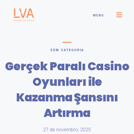
MENU
SEM CATEGORIA
Gerçek Paralı Casino
Oyunları
ile
Kazanma Şansını
Artırma
27 de novembro, 2025