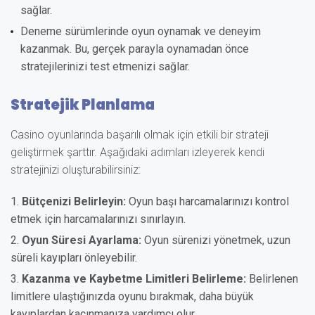
sağlar.
Deneme sürümlerinde oyun oynamak ve deneyim
kazanmak. Bu, gerçek parayla oynamadan önce
stratejilerinizi test etmenizi sağlar.
Stratejik Planlama
Casino oyunlarında başarılı olmak için etkili bir strateji
geliştirmek şarttır. Aşağıdaki adımları izleyerek kendi
stratejinizi oluşturabilirsiniz:
Bütçenizi Belirleyin:
Oyun başı harcamalarınızı kontrol
etmek için harcamalarınızı sınırlayın.
Oyun Süresi Ayarlama:
Oyun sürenizi yönetmek, uzun
süreli kayıpları önleyebilir.
Kazanma ve Kaybetme Limitleri Belirleme:
Belirlenen
limitlere ulaştığınızda oyunu bırakmak, daha büyük
kayıplardan kaçınmanıza yardımcı olur.