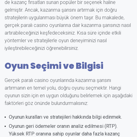
de kazanç fırsatları sunan popüler bir seçenek haline
gelmiştir. Ancak, kazanma şansını artırmak için doğru
stratejilerin uygulanması büyük önem taşır. Bu makalede,
gerçek paralı casino oyunlarına dair kazanma şansınızı nasıl
artırabileceğinizi keşfedeceksiniz. Kısa süre içinde etkili
yöntemler ve stratejilerle oyun deneyiminizi nasıl
iyileştirebileceğinizi öğrenebilirsiniz.
Oyun Seçimi ve Bilgisi
Gerçek paralı casino oyunlarında kazanma şansını
artırmanın en temel yolu, doğru oyunu seçmektir. Hangi
oyunun sizin için en uygun olduğunu belirlemek için aşağıdaki
faktörleri göz önünde bulundurmalısınız:
Oyunun kuralları ve stratejileri hakkında bilgi edinmek.
Oyunun geri ödemeler oranın analiz edilmesi (RTP).
Yüksek RTP oranına sahip oyunlar daha fazla kazanç