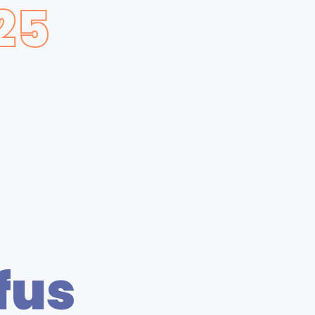
25
fus