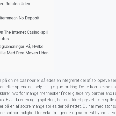
ee Rotates Uden
iterranean No Deposit
On The Internet Casino-spil
Rofus
egrænsninger På, Hvilke
pille Med Free Moves Uden
e på online casinoer er således en integreret del af spiloplevelsen
en efter spænding, belønning og udfordring. Dette komplekse sa
rklarer, hvorfor mange mennesker finder glæde my partner and i 
o. Hvis du er en rigtig spillefugl, har du sikkert prøvet from spille 
ter på en af sobre mange spillesider på nettet. Du har med stor 
ine spil har mulighed for virke fængende og nærmest hypnotisere