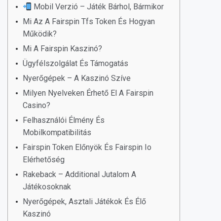
Mobil Verzió – Játék Bárhol, Bármikor
Mi Az A Fairspin Tfs Token És Hogyan
Működik?
Mi A Fairspin Kaszinó?
Ügyfélszolgálat És Támogatás
Nyerőgépek – A Kaszinó Szíve
Milyen Nyelveken Érhető El A Fairspin
Casino?
Felhasználói Élmény És
Mobilkompatibilitás
Fairspin Token Előnyök És Fairspin Io
Elérhetőség
Rakeback – Additional Jutalom A
Játékosoknak
Nyerőgépek, Asztali Játékok És Élő
Kaszinó