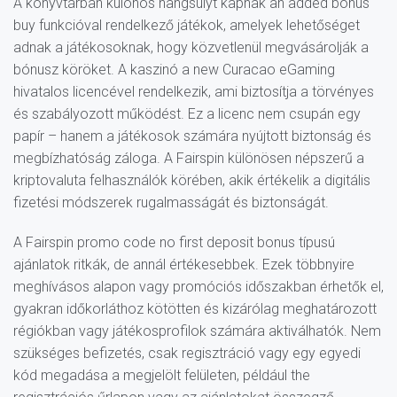
A könyvtárban különös hangsúlyt kapnak an added bonus
buy funkcióval rendelkező játékok, amelyek lehetőséget
adnak a játékosoknak, hogy közvetlenül megvásárolják a
bónusz köröket. A kaszinó a new Curacao eGaming
hivatalos licencével rendelkezik, ami biztosítja a törvényes
és szabályozott működést. Ez a licenc nem csupán egy
papír – hanem a játékosok számára nyújtott biztonság és
megbízhatóság záloga. A Fairspin különösen népszerű a
kriptovaluta felhasználók körében, akik értékelik a digitális
fizetési módszerek rugalmasságát és biztonságát.
A Fairspin promo code no first deposit bonus típusú
ajánlatok ritkák, de annál értékesebbek. Ezek többnyire
meghívásos alapon vagy promóciós időszakban érhetők el,
gyakran időkorláthoz kötötten és kizárólag meghatározott
régiókban vagy játékosprofilok számára aktiválhatók. Nem
szükséges befizetés, csak regisztráció vagy egy egyedi
kód megadása a megjelölt felületen, például the