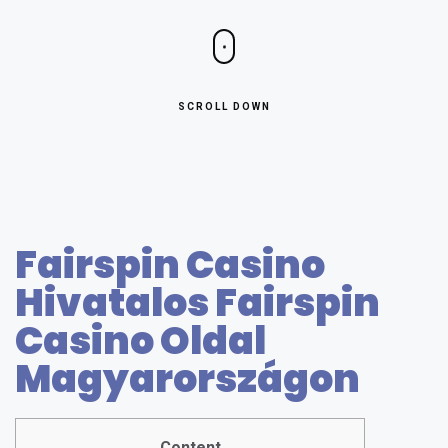
SCROLL DOWN
Fairspin Casino
Hivatalos Fairspin
Casino Oldal
Magyarországon
Content