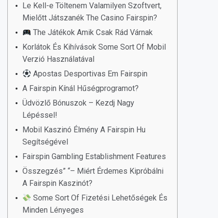
Le Kell-e Töltenem Valamilyen Szoftvert,
Mielőtt Játszanék The Casino Fairspin?
The Játékok Amik Csak Rád Várnak
Korlátok És Kihívások Some Sort Of Mobil
Verzió Használatával
Apostas Desportivas Em Fairspin
A Fairspin Kínál Hűségprogramot?
Üdvözlő Bónuszok – Kezdj Nagy
Lépéssel!
Mobil Kaszinó Élmény A Fairspin Hu
Segítségével
Fairspin Gambling Establishment Features
Összegzés” “– Miért Érdemes Kipróbálni
A Fairspin Kaszinót?
Some Sort Of Fizetési Lehetőségek És
Minden Lényeges