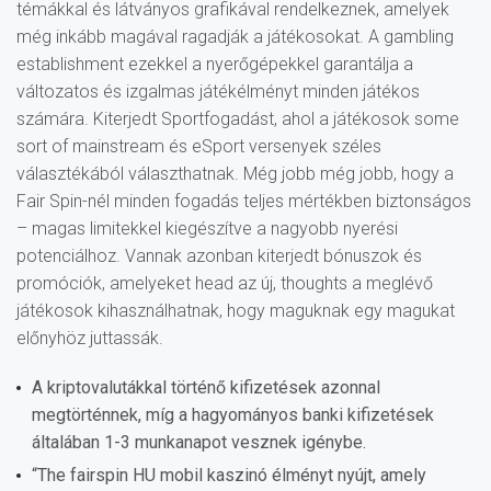
témákkal és látványos grafikával rendelkeznek, amelyek
még inkább magával ragadják a játékosokat. A gambling
establishment ezekkel a nyerőgépekkel garantálja a
változatos és izgalmas játékélményt minden játékos
számára. Kiterjedt Sportfogadást, ahol a játékosok some
sort of mainstream és eSport versenyek széles
választékából választhatnak. Még jobb még jobb, hogy a
Fair Spin-nél minden fogadás teljes mértékben biztonságos
– magas limitekkel kiegészítve a nagyobb nyerési
potenciálhoz. Vannak azonban kiterjedt bónuszok és
promóciók, amelyeket head az új, thoughts a meglévő
játékosok kihasználhatnak, hogy maguknak egy magukat
előnyhöz juttassák.
A kriptovalutákkal történő kifizetések azonnal
megtörténnek, míg a hagyományos banki kifizetések
általában 1-3 munkanapot vesznek igénybe.
“The fairspin HU mobil kaszinó élményt nyújt, amely