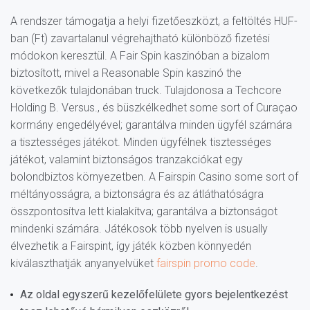
A rendszer támogatja a helyi fizetőeszközt, a feltöltés HUF-
ban (Ft) zavartalanul végrehajtható különböző fizetési
módokon keresztül. A Fair Spin kaszinóban a bizalom
biztosított, mivel a Reasonable Spin kaszinó the
következők tulajdonában truck. Tulajdonosa a Techcore
Holding B. Versus., és büszkélkedhet some sort of Curaçao
kormány engedélyével; garantálva minden ügyfél számára
a tisztességes játékot. Minden ügyfélnek tisztességes
játékot, valamint biztonságos tranzakciókat egy
bolondbiztos környezetben. A Fairspin Casino some sort of
méltányosságra, a biztonságra és az átláthatóságra
összpontosítva lett kialakítva; garantálva a biztonságot
mindenki számára. Játékosok több nyelven is usually
élvezhetik a Fairspint, így játék közben könnyedén
kiválaszthatják anyanyelvüket
fairspin promo code
.
Az oldal egyszerű kezelőfelülete gyors bejelentkezést