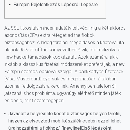
Fairspin Bejelentkezés Lépésről Lépésre
Az SSL titkosítás minden adatátvitelt véd, míg a kétfaktoros
azonosítás (2FA) extra réteget ad the fiókok
biztonságához. A hideg tárolási megoldások a kriptovaluta
alapok 95%-át offline környezetben őrzik, minimalizálva a
new hackertámadások kockázatát. Azok számára, akik
inkább a klasszikus fizetési módszereket preferálják, a new
Fairspin számos opcióval szolgál. A bankkártyás fizetések
(Visa, Mastercard) gyorsak és megbízhatóak, általában
azonnal feldolgozásra kerülnek. Amennyiben telefonról
játszanál sincs probléma, ugyanúgy elérhető minden játék
és opció, mint számítógépen.
Javasolt a helyreállító kódot biztonságos helyen tárolni,
hiszen az elvesztett mobilkészülék esetén ezzel lehet
újra hozzáférni a fiókhoz.” “[newline]Első lépésként