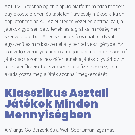
Az HTML5 technológián alapuló platform minden modern
day okostelefonon és tableten flawlessly működik, külön
app letöltése nélkül. Az érintéses vezérlés optimalizált, a
játékok gyorsan betöltenek, és a grafikai minőség nem
szenved csorbát. A regisztrációs folyamat rendkívül
egyszerű és mindössze néhány percet vesz igénybe. Az
alapvető személyes adatok megadása után some sort of
játékosok azonnal hozzáférhetnek a játékkönyvtárhoz. A
teljes verifikáció, bár szükséges a kifizetésekhez, nem
akadályozza meg a játék azonnali megkezdését.
Klasszikus Asztali
Játékok Minden
Mennyiségben
A Vikings Go Berzerk és a Wolf Sportsman izgalmas