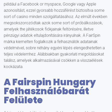
például a Facebook or myspace, Google vagy Apple
azonosítást, ezzel gyorsabb hozzáférést biztosítva some
sort of casino minden szolgáltatásához. Az elmúlt években
megsokszorozódtak azok some sort of próbálkozások,
amelyek the játékosok fiókjainak feltörésére, illetve
pénzügyi adatok eltulajdonítására irányulnak. A FairSpin
márka kiemelten foglalkozik a felhasználók adatainak
védelmével, sobre néhány egyéni lépés elengedhetetlen a
teljes védelemhez. Alábbiakban gyakorlati megoldásokat
találsz, amelyek alkalmazásával csökken a visszaélések
kockázata.
A Fairspin Hungary
Felhasználóbarát
Felülete