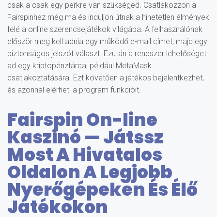
csak a csak egy perkre van szükséged. Csatlakozzon a
Fairspinhez még ma és induljon útnak a hihetetlen élmények
felé a online szerencsejátékok világába. A felhasználónak
először meg kell adnia egy működő e-mail címet, majd egy
biztonságos jelszót választ. Ezután a rendszer lehetőséget
ad egy kriptopénztárca, például MetaMask
csatlakoztatására. Ezt követően a játékos bejelentkezhet,
és azonnal elérheti a program funkcióit.
Fairspin On-line
Kaszinó — Játssz
Most A Hivatalos
Oldalon A Legjobb
Nyerőgépeken És Élő
Játékokon