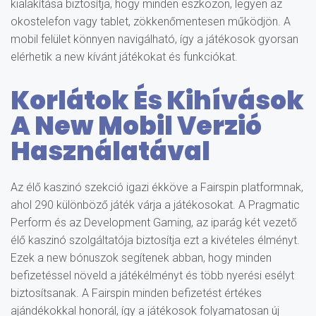
kialakítása biztosítja, hogy minden eszközön, legyen az
okostelefon vagy tablet, zökkenőmentesen működjön. A
mobil felület könnyen navigálható, így a játékosok gyorsan
elérhetik a new kívánt játékokat és funkciókat.
Korlátok És Kihívások
A New Mobil Verzió
Használatával
Az élő kaszinó szekció igazi ékköve a Fairspin platformnak,
ahol 290 különböző játék várja a játékosokat. A Pragmatic
Perform és az Development Gaming, az iparág két vezető
élő kaszinó szolgáltatója biztosítja ezt a kivételes élményt.
Ezek a new bónuszok segítenek abban, hogy minden
befizetéssel növeld a játékélményt és több nyerési esélyt
biztosítsanak. A Fairspin minden befizetést értékes
ajándékokkal honorál, így a játékosok folyamatosan új