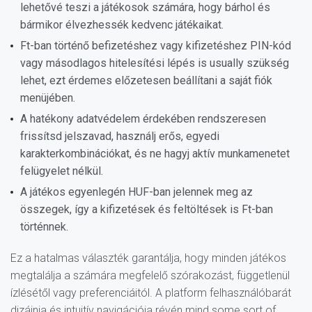
lehetővé teszi a játékosok számára, hogy bárhol és
bármikor élvezhessék kedvenc játékaikat.
Ft-ban történő befizetéshez vagy kifizetéshez PIN-kód
vagy másodlagos hitelesítési lépés is usually szükség
lehet, ezt érdemes előzetesen beállítani a saját fiók
menüjében.
A hatékony adatvédelem érdekében rendszeresen
frissítsd jelszavad, használj erős, egyedi
karakterkombinációkat, és ne hagyj aktív munkamenetet
felügyelet nélkül.
A játékos egyenlegén HUF-ban jelennek meg az
összegek, így a kifizetések és feltöltések is Ft-ban
történnek.
Ez a hatalmas választék garantálja, hogy minden játékos
megtalálja a számára megfelelő szórakozást, függetlenül
ízlésétől vagy preferenciáitól. A platform felhasználóbarát
dizájnja és intuitív navigációja révén mind some sort of