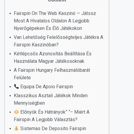
Fairspin On The Web Kaszinó — Játssz
Most A Hivatalos Oldalon A Legjobb
Nyerőgépeken És Élő Játékokon
Van Lehetőség Felelősségteljes Játékra A
Fairspin Kaszinóban?
Kétlépcsős Azonosítás Beállítása És
Használata Magyar Játékosoknak
A Fairspin Hungary Felhasználóbarát
Felülete
Equipa De Apoio Fairspin
Klasszikus Asztali Játékok Minden
Mennyiségben
Előnyök És Hátrányok” “– Miért A
Fairspin A Legjobb Választás?
Sistemas De Deposito Fairspin