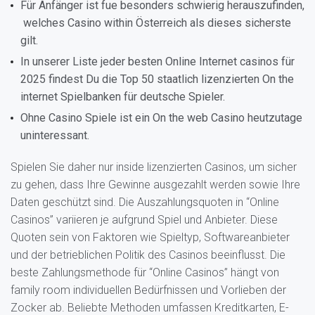
Für Anfänger ist fue besonders schwierig herauszufinden,
welches Casino within Österreich als dieses sicherste
gilt.
In unserer Liste jeder besten Online Internet casinos für
2025 findest Du die Top 50 staatlich lizenzierten On the
internet Spielbanken für deutsche Spieler.
Ohne Casino Spiele ist ein On the web Casino heutzutage
uninteressant.
Spielen Sie daher nur inside lizenzierten Casinos, um sicher
zu gehen, dass Ihre Gewinne ausgezahlt werden sowie Ihre
Daten geschützt sind. Die Auszahlungsquoten in “Online
Casinos” variieren je aufgrund Spiel und Anbieter. Diese
Quoten sein von Faktoren wie Spieltyp, Softwareanbieter
und der betrieblichen Politik des Casinos beeinflusst. Die
beste Zahlungsmethode für “Online Casinos” hängt von
family room individuellen Bedürfnissen und Vorlieben der
Zocker ab. Beliebte Methoden umfassen Kreditkarten, E-