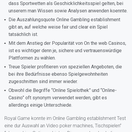
dass Sportwetten als Geschicklichkeitsspiel gelten, bei
unserem man Wissen sowie Analysen anwenden koennte.
Die Auszahlungsquote Online Gambling establishment
gibt an, auf welche weise fair und clear ein Spiel
tatsächlich ist.
Mit dem Anstieg der Popularität von On the web Casinos,
ist es wichtiger denn je, sichere und vertrauenswürdige
Plattformen zu wählen.
Treue Spieler profitieren von speziellen Angeboten, die
bei ihre Bedürfnisse ebenso Spielgewohnheiten
zugeschnitten sind immer wieder.
Obwohl die Begriffe “Online Spielothek” und “Online-
Casino” oft synonym verwendet werden, gibt es
allerdings einige Unterschiede.
Royal Game konnte im Online Gambling establishment Test
eine dur Auswahl an Video poker machines, Tischspielen”