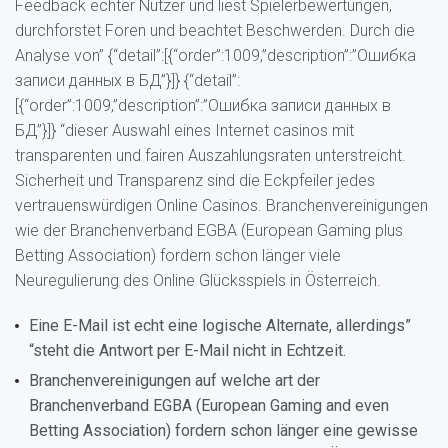
Feedback echter Nutzer und liest Spielerbewertungen,
durchforstet Foren und beachtet Beschwerden. Durch die
Analyse von” {“detail”:[{“order”:1009,”description”:”Ошибка
записи данных в БД”}]} {“detail”:
[{“order”:1009,”description”:”Ошибка записи данных в
БД”}]} “dieser Auswahl eines Internet casinos mit
transparenten und fairen Auszahlungsraten unterstreicht.
Sicherheit und Transparenz sind die Eckpfeiler jedes
vertrauenswürdigen Online Casinos. Branchenvereinigungen
wie der Branchenverband EGBA (European Gaming plus
Betting Association) fordern schon länger viele
Neuregulierung des Online Glücksspiels in Österreich.
Eine E-Mail ist echt eine logische Alternate, allerdings”
“steht die Antwort per E-Mail nicht in Echtzeit.
Branchenvereinigungen auf welche art der
Branchenverband EGBA (European Gaming and even
Betting Association) fordern schon länger eine gewisse