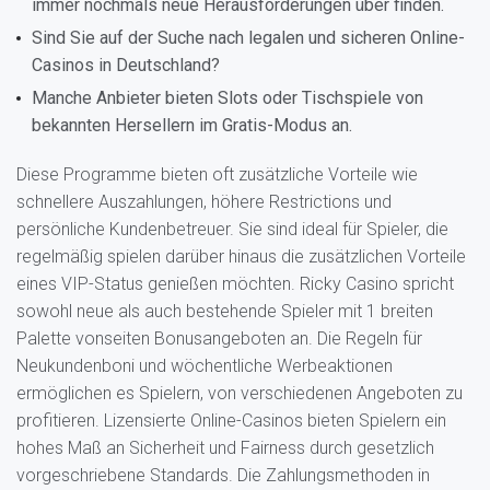
immer nochmals neue Herausforderungen über finden.
Sind Sie auf der Suche nach legalen und sicheren Online-
Casinos in Deutschland?
Manche Anbieter bieten Slots oder Tischspiele von
bekannten Hersellern im Gratis-Modus an.
Diese Programme bieten oft zusätzliche Vorteile wie
schnellere Auszahlungen, höhere Restrictions und
persönliche Kundenbetreuer. Sie sind ideal für Spieler, die
regelmäßig spielen darüber hinaus die zusätzlichen Vorteile
eines VIP-Status genießen möchten. Ricky Casino spricht
sowohl neue als auch bestehende Spieler mit 1 breiten
Palette vonseiten Bonusangeboten an. Die Regeln für
Neukundenboni und wöchentliche Werbeaktionen
ermöglichen es Spielern, von verschiedenen Angeboten zu
profitieren. Lizensierte Online-Casinos bieten Spielern ein
hohes Maß an Sicherheit und Fairness durch gesetzlich
vorgeschriebene Standards. Die Zahlungsmethoden in