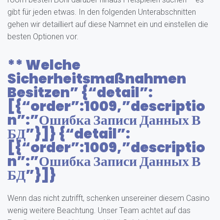
gibt für jeden etwas. In den folgenden Unterabschnitten
gehen wir detailliert auf diese Namnet ein und einstellen die
besten Optionen vor.
** Welche
Sicherheitsmaßnahmen
Besitzen” {“detail”:
[{“order”:1009,”descriptio
n”:”Ошибка Записи Данных В
БД”}]} {“detail”:
[{“order”:1009,”descriptio
n”:”Ошибка Записи Данных В
БД”}]}
Wenn das nicht zutrifft, schenken unsereiner diesem Casino
wenig weitere Beachtung. Unser Team achtet auf das