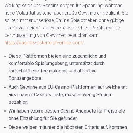
Walking Wilds und Respins sorgen für Spannung, während
hohe Volatilität seltene, aber große Gewinne ermöglicht. Sie
sollten immer unseriöse On-line Spielotheken ohne gültige
Lizenz vermeiden, ag es bei diesen oft zu Problemen bei
der Auszahlung von Gewinnen besuchen kann
https://casinos-osterreich-online.com/
.
Diese Plattformen bieten eine zugängliche und
komfortable Spielumgebung, unterstützt durch
fortschrittliche Technologien und attraktive
Bonusangebote.
Auch Gewinne aus EU-Casino-Plattformen, auf welche art
aus unserer Casinos Liste, müssen wenig Steuern
bezahlen.
Wir haben expire besten Casino Angebote für Freispiele
ohne Einzahlung für Sie gefunden.
Diese weisen mitunter die höchsten Criteria auf, kommen