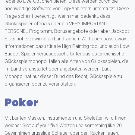
“ebenso Live-Optionen bieten. Diese werden durch die
hochwertige Software von Top-Anbietern unterstützt. Diese
Frage scheint berechtigt, wenn man bedenkt, dass
Glücksspieler oftmals über ein VERY IMPORTANT
PERSONEL Programm, Bonusangebote oder aber Jackpot-
Slots hohe Gewinne an Land ziehen. Wir haben pass away
Informationen dazu für alle High Painting tool und auch Low-
Budget-Spieler herausgesucht. Unter das österreichische
Glücksspielmonopol fallen alle Arten von Glücksspielen, die
im Land veranstaltet oder angeboten werden. Laut
Monopol hat nur dieser Bund das Recht, Glücksspiele zu
organisieren oder zu veranstalten.
Poker
Mit bunten Masken, Instrumenten und Skeletten wird Ihnen
welcher Slot auf your five Walzen und something like 20
Gewinnlinien gruselige Schauer über den Rücken jagen.