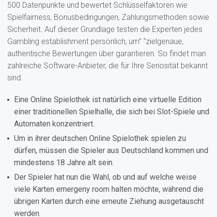
500 Datenpunkte und bewertet Schlüsselfaktoren wie
Spielfairness, Bonusbedingungen, Zahlungsmethoden sowie
Sicherheit. Auf dieser Grundlage testen die Experten jedes
Gambling establishment persönlich, um” “zielgenaue,
authentische Bewertungen über garantieren. So findet man
zahlreiche Software-Anbieter, die für Ihre Seriosität bekannt
sind.
Eine Online Spielothek ist natürlich eine virtuelle Edition
einer traditionellen Spielhalle, die sich bei Slot-Spiele und
Automaten konzentriert.
Um in ihrer deutschen Online Spielothek spielen zu
dürfen, müssen die Spieler aus Deutschland kommen und
mindestens 18 Jahre alt sein.
Der Spieler hat nun die Wahl, ob und auf welche weise
viele Karten emergeny room halten möchte, während die
übrigen Karten durch eine erneute Ziehung ausgetauscht
werden.