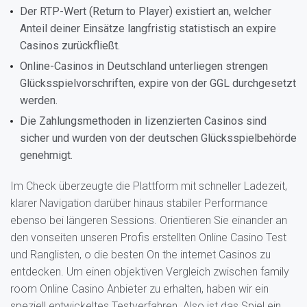
Der RTP-Wert (Return to Player) existiert an, welcher
Anteil deiner Einsätze langfristig statistisch an expire
Casinos zurückfließt.
Online-Casinos in Deutschland unterliegen strengen
Glücksspielvorschriften, expire von der GGL durchgesetzt
werden.
Die Zahlungsmethoden in lizenzierten Casinos sind
sicher und wurden von der deutschen Glücksspielbehörde
genehmigt.
Im Check überzeugte die Plattform mit schneller Ladezeit,
klarer Navigation darüber hinaus stabiler Performance
ebenso bei längeren Sessions. Orientieren Sie einander an
den vonseiten unseren Profis erstellten Online Casino Test
und Ranglisten, o die besten On the internet Casinos zu
entdecken. Um einen objektiven Vergleich zwischen family
room Online Casino Anbieter zu erhalten, haben wir ein
speziell entwickeltes Testverfahren. Also ist das Spiel ein