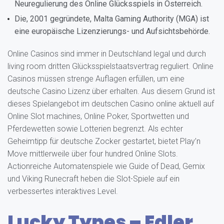
Neuregulierung des Online Glücksspiels in Österreich.
Die, 2001 gegründete, Malta Gaming Authority (MGA) ist
eine europäische Lizenzierungs- und Aufsichtsbehörde.
Online Casinos sind immer in Deutschland legal und durch
living room dritten Glücksspielstaatsvertrag reguliert. Online
Casinos müssen strenge Auflagen erfüllen, um eine
deutsche Casino Lizenz über erhalten. Aus diesem Grund ist
dieses Spielangebot im deutschen Casino online aktuell auf
Online Slot machines, Online Poker, Sportwetten und
Pferdewetten sowie Lotterien begrenzt. Als echter
Geheimtipp für deutsche Zocker gestartet, bietet Play’n
Move mittlerweile über four hundred Online Slots.
Actionreiche Automatenspiele wie Guide of Dead, Gemix
und Viking Runecraft heben die Slot-Spiele auf ein
verbessertes interaktives Level.
Lucky Types – Edler