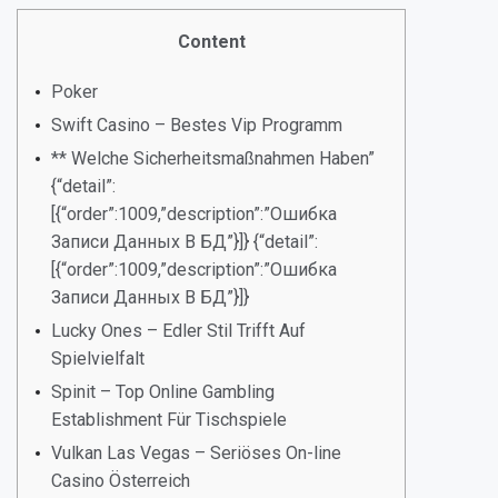
Content
Poker
Swift Casino – Bestes Vip Programm
** Welche Sicherheitsmaßnahmen Haben”
{“detail”:
[{“order”:1009,”description”:”Ошибка
Записи Данных В БД”}]} {“detail”:
[{“order”:1009,”description”:”Ошибка
Записи Данных В БД”}]}
Lucky Ones – Edler Stil Trifft Auf
Spielvielfalt
Spinit – Top Online Gambling
Establishment Für Tischspiele
Vulkan Las Vegas – Seriöses On-line
Casino Österreich