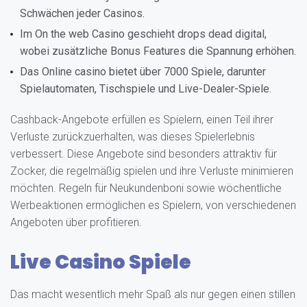
Schwächen jeder Casinos.
Im On the web Casino geschieht drops dead digital,
wobei zusätzliche Bonus Features die Spannung erhöhen.
Das Online casino bietet über 7000 Spiele, darunter
Spielautomaten, Tischspiele und Live-Dealer-Spiele.
Cashback-Angebote erfüllen es Spielern, einen Teil ihrer
Verluste zurückzuerhalten, was dieses Spielerlebnis
verbessert. Diese Angebote sind besonders attraktiv für
Zocker, die regelmäßig spielen und ihre Verluste minimieren
möchten. Regeln für Neukundenboni sowie wöchentliche
Werbeaktionen ermöglichen es Spielern, von verschiedenen
Angeboten über profitieren.
Live Casino Spiele
Das macht wesentlich mehr Spaß als nur gegen einen stillen