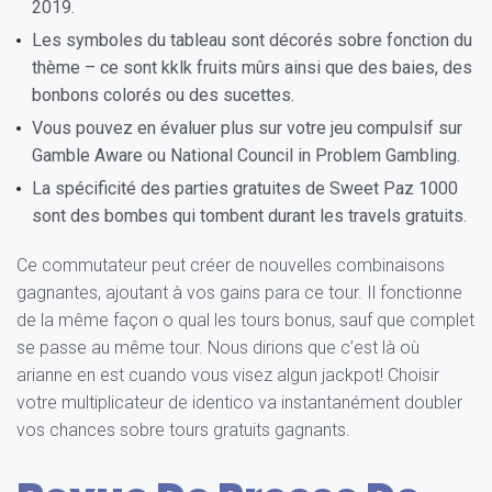
2019.
Les symboles du tableau sont décorés sobre fonction du
thème – ce sont kklk fruits mûrs ainsi que des baies, des
bonbons colorés ou des sucettes.
Vous pouvez en évaluer plus sur votre jeu compulsif sur
Gamble Aware ou National Council in Problem Gambling.
La spécificité des parties gratuites de Sweet Paz 1000
sont des bombes qui tombent durant les travels gratuits.
Ce commutateur peut créer de nouvelles combinaisons
gagnantes, ajoutant à vos gains para ce tour. Il fonctionne
de la même façon o qual les tours bonus, sauf que complet
se passe au même tour. Nous dirions que c’est là où
arianne en est cuando vous visez algun jackpot! Choisir
votre multiplicateur de identico va instantanément doubler
vos chances sobre tours gratuits gagnants.