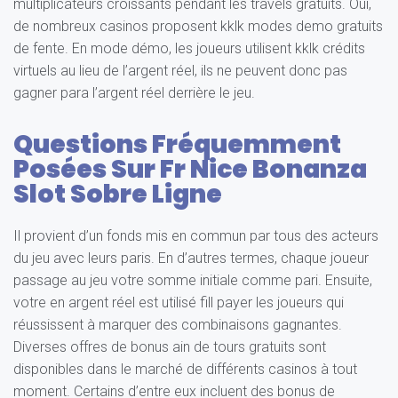
multiplicateurs croissants pendant les travels gratuits. Oui,
de nombreux casinos proposent kklk modes demo gratuits
de fente. En mode démo, les joueurs utilisent kklk crédits
virtuels au lieu de l’argent réel, ils ne peuvent donc pas
gagner para l’argent réel derrière le jeu.
Questions Fréquemment
Posées Sur Fr Nice Bonanza
Slot Sobre Ligne
Il provient d’un fonds mis en commun par tous des acteurs
du jeu avec leurs paris. En d’autres termes, chaque joueur
passage au jeu votre somme initiale comme pari. Ensuite,
votre en argent réel est utilisé fill payer les joueurs qui
réussissent à marquer des combinaisons gagnantes.
Diverses offres de bonus ain de tours gratuits sont
disponibles dans le marché de différents casinos à tout
moment. Certains d’entre eux incluent des bonus de