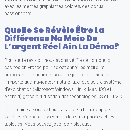
avec les mêmes graphismes colorés, des bonus
passionnants.
Quelle Se Révèle Être La
Différence No Meio De
L’argent Réel Ain La Démo?
Pour cette révision, nous avons vérifié de nombreux
casinos en France pour sélectionner les meilleurs
proposant la machine à sous. Le jeu fonctionnera sur
n’importe quel navigateur installé, quel que soit le système
d’exploitation (Microsoft Windows, Linux, Mac, iOS et
Android) grâce à l’utilisation des technologies JS et HTML5.
La machine à sous est bien adaptée à beaucoup de
varieties d’appareils, y compris les smartphones et les
tablettes. Vous pouvez jouer complet aussi