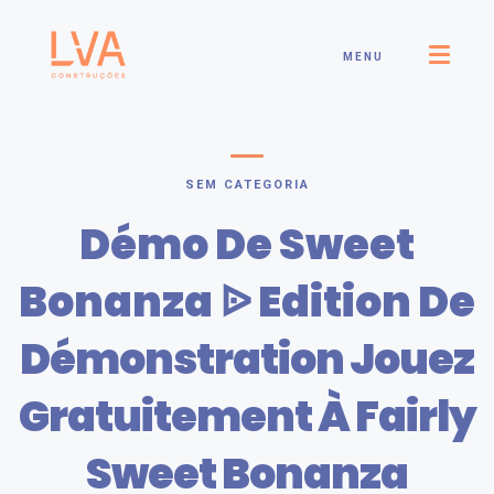
MENU
SEM CATEGORIA
Démo De Sweet
Bonanza ᐉ Edition De
Démonstration Jouez
Gratuitement À Fairly
Sweet Bonanza