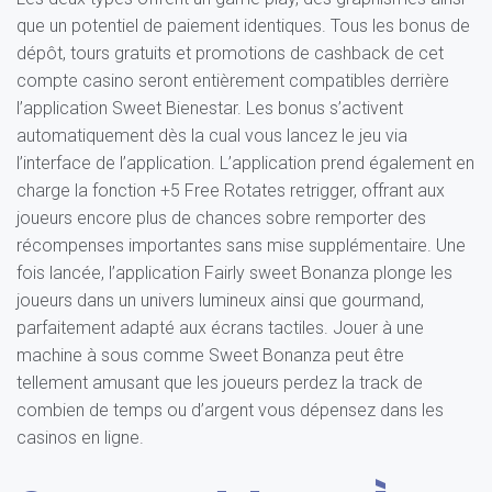
que un potentiel de paiement identiques. Tous les bonus de
dépôt, tours gratuits et promotions de cashback de cet
compte casino seront entièrement compatibles derrière
l’application Sweet Bienestar. Les bonus s’activent
automatiquement dès la cual vous lancez le jeu via
l’interface de l’application. L’application prend également en
charge la fonction +5 Free Rotates retrigger, offrant aux
joueurs encore plus de chances sobre remporter des
récompenses importantes sans mise supplémentaire. Une
fois lancée, l’application Fairly sweet Bonanza plonge les
joueurs dans un univers lumineux ainsi que gourmand,
parfaitement adapté aux écrans tactiles. Jouer à une
machine à sous comme Sweet Bonanza peut être
tellement amusant que les joueurs perdez la track de
combien de temps ou d’argent vous dépensez dans les
casinos en ligne.