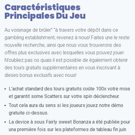
Caractéristiques
Principales Du Jeu
Au voisinage de brûler” “à travers votre dépôt dans ce
gambling establishment, revenez à nous! Faites une le reste
nouvelle recherche, ainsi que nous vous trouverons des
offres plus exclusives avec lesquelles vous pouvez jouer.
N’oubliez pas os quais il est possible de également obtenir
des tours gratuits supplémentaires en vous inscrivant à
dieses bonus exclusifs avec nous!
L’achat standard des tours gratuits coûte 100x votre mise
et garantit some Scatters sur votre spin déclencheur.
Tout cela aura du sens si les joueurs jouez notre démo
gratuite ci-dessus.
La device à sous Fairly sweet Bonanza a été publiée pour
una première fois sur les plateformes de tableau fin juin