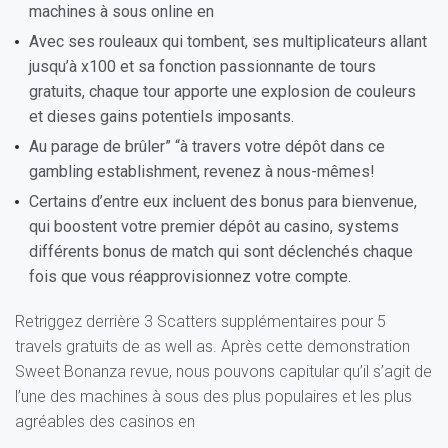
machines à sous online en
Avec ses rouleaux qui tombent, ses multiplicateurs allant
jusqu’à x100 et sa fonction passionnante de tours
gratuits, chaque tour apporte une explosion de couleurs
et dieses gains potentiels imposants.
Au parage de brûler” “à travers votre dépôt dans ce
gambling establishment, revenez à nous-mêmes!
Certains d’entre eux incluent des bonus para bienvenue,
qui boostent votre premier dépôt au casino, systems
différents bonus de match qui sont déclenchés chaque
fois que vous réapprovisionnez votre compte.
Retriggez derrière 3 Scatters supplémentaires pour 5
travels gratuits de as well as. Après cette demonstration
Sweet Bonanza revue, nous pouvons capitular qu’il s’agit de
l’une des machines à sous des plus populaires et les plus
agréables des casinos en