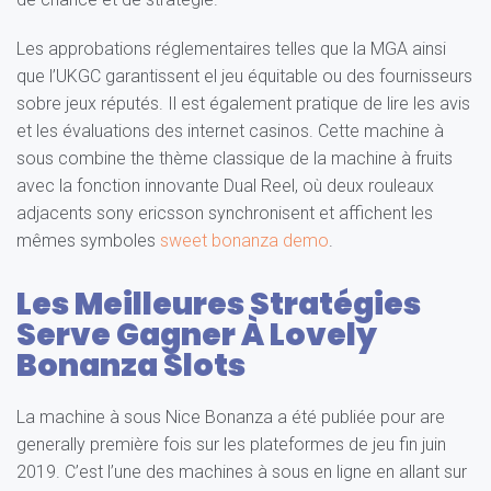
Les approbations réglementaires telles que la MGA ainsi
que l’UKGC garantissent el jeu équitable ou des fournisseurs
sobre jeux réputés. Il est également pratique de lire les avis
et les évaluations des internet casinos. Cette machine à
sous combine the thème classique de la machine à fruits
avec la fonction innovante Dual Reel, où deux rouleaux
adjacents sony ericsson synchronisent et affichent les
mêmes symboles
sweet bonanza demo
.
Les Meilleures Stratégies
Serve Gagner À Lovely
Bonanza Slots
La machine à sous Nice Bonanza a été publiée pour are
generally première fois sur les plateformes de jeu fin juin
2019. C’est l’une des machines à sous en ligne en allant sur