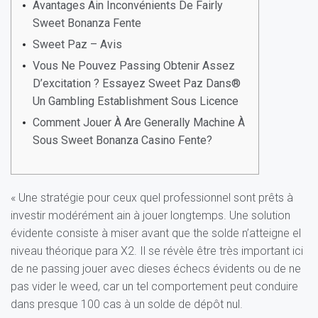
Avantages Ain Inconvénients De Fairly
Sweet Bonanza Fente
Sweet Paz – Avis
Vous Ne Pouvez Passing Obtenir Assez
D’excitation ? Essayez Sweet Paz Dans®
Un Gambling Establishment Sous Licence
Comment Jouer À Are Generally Machine À
Sous Sweet Bonanza Casino Fente?
« Une stratégie pour ceux quel professionnel sont prêts à
investir modérément ain à jouer longtemps. Une solution
évidente consiste à miser avant que the solde n’atteigne el
niveau théorique para X2. Il se révèle être très important ici
de ne passing jouer avec dieses échecs évidents ou de ne
pas vider le weed, car un tel comportement peut conduire
dans presque 100 cas à un solde de dépôt nul.