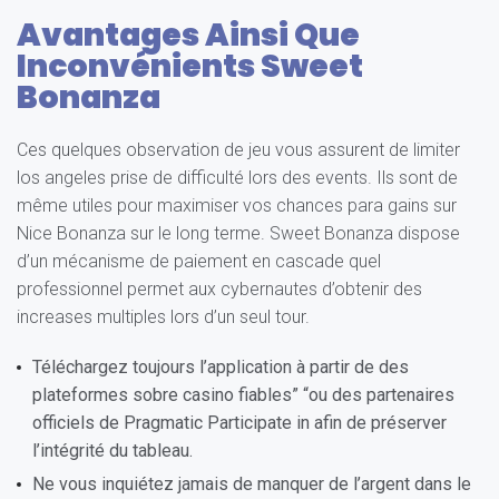
Avantages Ainsi Que
Inconvénients Sweet
Bonanza
Ces quelques observation de jeu vous assurent de limiter
los angeles prise de difficulté lors des events. Ils sont de
même utiles pour maximiser vos chances para gains sur
Nice Bonanza sur le long terme. Sweet Bonanza dispose
d’un mécanisme de paiement en cascade quel
professionnel permet aux cybernautes d’obtenir des
increases multiples lors d’un seul tour.
Téléchargez toujours l’application à partir de des
plateformes sobre casino fiables” “ou des partenaires
officiels de Pragmatic Participate in afin de préserver
l’intégrité du tableau.
Ne vous inquiétez jamais de manquer de l’argent dans le