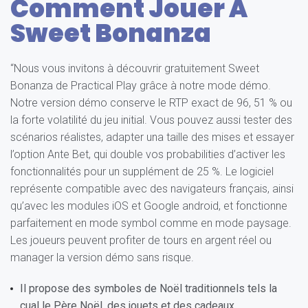
Comment Jouer À
Sweet Bonanza
“Nous vous invitons à découvrir gratuitement Sweet
Bonanza de Practical Play grâce à notre mode démo.
Notre version démo conserve le RTP exact de 96, 51 % ou
la forte volatilité du jeu initial. Vous pouvez aussi tester des
scénarios réalistes, adapter una taille des mises et essayer
l’option Ante Bet, qui double vos probabilities d’activer les
fonctionnalités pour un supplément de 25 %. Le logiciel
représente compatible avec des navigateurs français, ainsi
qu’avec les modules iOS et Google android, et fonctionne
parfaitement en mode symbol comme en mode paysage.
Les joueurs peuvent profiter de tours en argent réel ou
manager la version démo sans risque.
Il propose des symboles de Noël traditionnels tels la
cual le Père Noël, des jouets et des cadeaux.