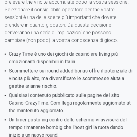
prelevare the vincite accumulate dopo la vostra sessione.
Selezionare il consigliabile operatore per the vostre
sessioni è una delle scelte più importanti che dovete
prendere in quanto giocatori. Da questa decisione
deriveranno una serie di implicazioni che possono
cambiare (non poco) la vostra conoscenza di gioco.
Crazy Time è uno dei giochi da casinò are living più
emozionanti disponibili in Italia.
Scommettere sui round added bonus offre il potenziale di
vincita più alto, ma diversificare le scommesse aiuta a
gestire arianne rischio.
Qualsiasi contenuto pubblicato sulle pagine del sito
Casino-CrazyTime. Com llega regolarmente aggiornato at
the mantenuto aggiornato.
Un timer posto ing centro dello schermo vi avviserà del
tempo rimanente bombig che l’host giri la ruota dando
inizio a un nuovo round.