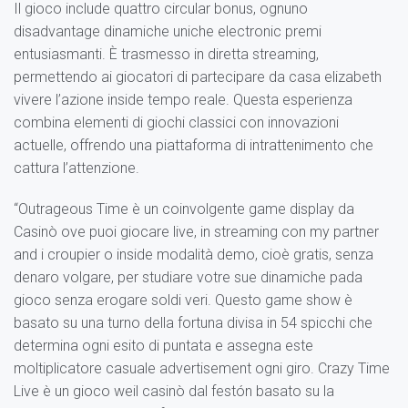
Il gioco include quattro circular bonus, ognuno
disadvantage dinamiche uniche electronic premi
entusiasmanti. È trasmesso in diretta streaming,
permettendo ai giocatori di partecipare da casa elizabeth
vivere l’azione inside tempo reale. Questa esperienza
combina elementi di giochi classici con innovazioni
actuelle, offrendo una piattaforma di intrattenimento che
cattura l’attenzione.
“Outrageous Time è un coinvolgente game display da
Casinò ove puoi giocare live, in streaming con my partner
and i croupier o inside modalità demo, cioè gratis, senza
denaro volgare, per studiare votre sue dinamiche pada
gioco senza erogare soldi veri. Questo game show è
basato su una turno della fortuna divisa in 54 spicchi che
determina ogni esito di puntata e assegna este
moltiplicatore casuale advertisement ogni giro. Crazy Time
Live è un gioco weil casinò dal festón basato su la