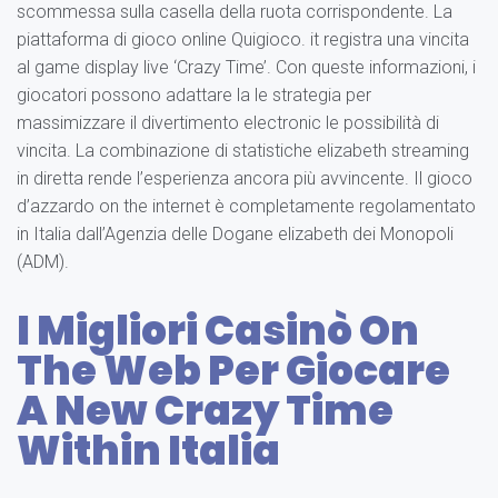
scommessa sulla casella della ruota corrispondente. La
piattaforma di gioco online Quigioco. it registra una vincita
al game display live ‘Crazy Time’. Con queste informazioni, i
giocatori possono adattare la le strategia per
massimizzare il divertimento electronic le possibilità di
vincita. La combinazione di statistiche elizabeth streaming
in diretta rende l’esperienza ancora più avvincente. Il gioco
d’azzardo on the internet è completamente regolamentato
in Italia dall’Agenzia delle Dogane elizabeth dei Monopoli
(ADM).
I Migliori Casinò On
The Web Per Giocare
A New Crazy Time
Within Italia