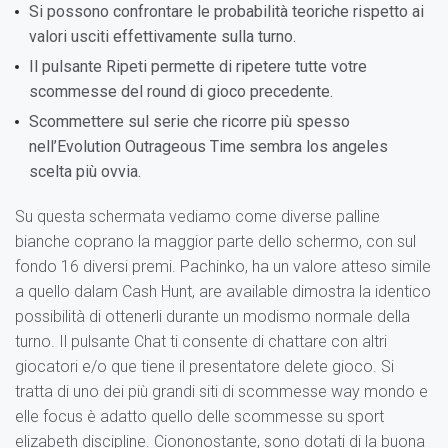
Si possono confrontare le probabilità teoriche rispetto ai
valori usciti effettivamente sulla turno.
Il pulsante Ripeti permette di ripetere tutte votre
scommesse del round di gioco precedente.
Scommettere sul serie che ricorre più spesso
nell’Evolution Outrageous Time sembra los angeles
scelta più ovvia.
Su questa schermata vediamo come diverse palline
bianche coprano la maggior parte dello schermo, con sul
fondo 16 diversi premi. Pachinko, ha un valore atteso simile
a quello dalam Cash Hunt, are available dimostra la identico
possibilità di ottenerli durante un modismo normale della
turno. Il pulsante Chat ti consente di chattare con altri
giocatori e/o que tiene il presentatore delete gioco. Si
tratta di uno dei più grandi siti di scommesse way mondo e
elle focus è adatto quello delle scommesse su sport
elizabeth discipline. Ciononostante, sono dotati di la buona