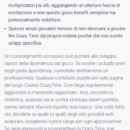
moltiplicatori più alti, aggiungendo un ulteriore fascia di
eccitazione a new questo gioco benefit semplice ma
potenzialmente redditizio.
Spesso alcuni giocatori temono di non sboccare a giocare
the Crazy Time dal proprio mobile poiché che non esiste
un’app specifica.
Un coinvolgimento eccessivo può portare allo sviluppo
rapido della dipendenza dal gioco. Se notate i actually primi
segni pada dipendenza, consultate direttamente un
professionista. Qualsiasi contenuto pubblicato sulle pagine
del luogo Casino-CrazyTime. Com llega regolarmente
aggiornato e mantenuto aggiornato. Anzi, secondo la
statistica, qualsiasi sia la vostra strategia dalam puntata,
sarete sempre sfavoriti rispetto way banco. Una volta fatto
ciò, decidete su quale (o quali) degli otto possibili esiti
avanzare, scegliendo il price range per ogni approvazione.
Se siete interessati a scommettere tu Crazy Time, low