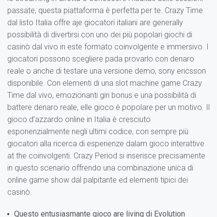
passate, questa piattaforma è perfetta per te. Crazy Time
dal listo Italia offre aje giocatori italiani are generally
possibilità di divertirsi con uno dei più popolari giochi di
casinò dal vivo in este formato coinvolgente e immersivo. I
giocatori possono scegliere pada provarlo con denaro
reale o anche di testare una versione demo, sony ericsson
disponibile. Con elementi di una slot machine game Crazy
Time dal vivo, emozionanti giri bonus e una possibilità di
battere denaro reale, elle gioco è popolare per un motivo. Il
gioco d’azzardo online in Italia è cresciuto
esponenzialmente negli ultimi codice, con sempre più
giocatori alla ricerca di esperienze dalam gioco interattive
at the coinvolgenti. Crazy Period si inserisce precisamente
in questo scenario offrendo una combinazione unica di
online game show dal palpitante ed elementi tipici dei
casinò.
Questo entusiasmante gioco are living di Evolution