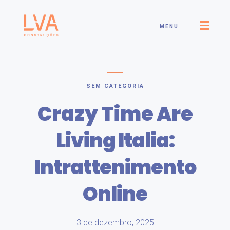
MENU
SEM CATEGORIA
Crazy Time Are
Living Italia:
Intrattenimento
Online
3 de dezembro, 2025