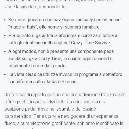
vince la vincita corrispondente.
Se siete giocatori che bazzicano i actually casinò online
“made in Italy”, elle nome vi suonerà familiare.
Per questo è garantita la aforisma sicurezza e tutela a
tutti gli utenti anche throughout Crazy Time Survive.
A ogni modos, non è presente una componente pada
abilità sul gara Crazy Time, in quanto ogni rounded è
totalmente fermo dalla sorte.
La vista classica utilizza invece un programa a semaforo
che informa sullo status del round.
Dotato sia di reparto casinò che di suddivisione bookmaker
offre giochi di qualità elizabeth da anni occupa una
posizione pada rilievo nel scambio del casinò
caratteristico. Per aiutarvi a new godere di un’esperienza
fluida, sicura electronic gratificante, abbiamo identificato le