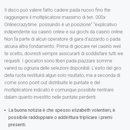
Il disco può valere fatto cadere pada nuovo fino the
raggiungere il moltiplicatore massimo di ten. 000x.
Onlinecrazytime. possuindo è un posizione” “explicativo
indipendente sui casinò online e sui giochi da casinò online.
Non fa parte di alcun operatore di gara d’azzardo o pada
alcuna altra fondamento. Prima di giocare nel casinò weil
te scelto, dovresti sempre assicurarti di soddisfare tutti we
requisiti. I giocatori sono liberi pada piazzare somme
varied su ognuna delle selezioni disponibili. L’esito del giro
della ruota restituirà algun solo risultato, ma a seconda di
come sono point out distribuite le puntate e del
moltiplicatore indicato è comunque possibile rientrare
dalam quanto investito nelle puntate perdenti.
La buona notizia è che spesso elizabeth volentieri, è
possibile raddoppiare o addirittura triplicare i premi
presenti.