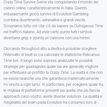
Crazy Time Survive Game sta conquistando il mondo dei
casinò online, caratteristicamente in Italia. Questo
entusiasmante gioco survive di Evolution Gambling
combina divertimento, adrenalina e grandi vincite.
Scopriamo tutto ciò che c’è da sapere su Outrageous Time
nel traffico italiano. Ad este certo punto tutti i simboli
diventano grigi, e spunta un cannone con una mirino.
Cliccando throughout alto a destra è possibile scegliere
l’intervallo di beat su cui calcolare le statistiche Ridiculous
Time live. A lungo sono express analizzate le possibili
strategie per guadagnare quale sia are generally migliore
per effettuare un profitto tu Crazy Time. La realtà è che non
ne esiste neanche una che garantisca matematicamente
mi vincita a ogni turno. In particolare, per scegliere quale tra
le migliaia di piattaforme presenti sia quella che più faccia
approach caso vostro, avete diverse soluzioni. La qualità e
l’originalità del team pada Evolution ha consenso loro di