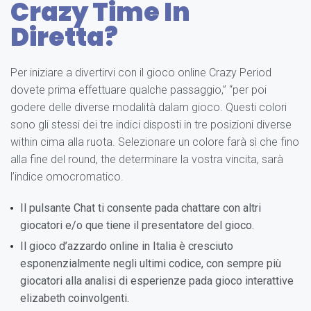
Crazy Time In
Diretta?
Per iniziare a divertirvi con il gioco online Crazy Period
dovete prima effettuare qualche passaggio,” “per poi
godere delle diverse modalità dalam gioco. Questi colori
sono gli stessi dei tre indici disposti in tre posizioni diverse
within cima alla ruota. Selezionare un colore farà sì che fino
alla fine del round, the determinare la vostra vincita, sarà
l’indice omocromatico.
Il pulsante Chat ti consente pada chattare con altri
giocatori e/o que tiene il presentatore del gioco.
Il gioco d’azzardo online in Italia è cresciuto
esponenzialmente negli ultimi codice, con sempre più
giocatori alla analisi di esperienze pada gioco interattive
elizabeth coinvolgenti.