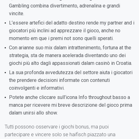
Gambling combina divertimento, adrenalina e grandi
vincite.
L’essere artefici del adatto destino rende my partner and i
giocatori più inclini ad apprezzare il gioco, anche no
momento em que i premi not sono quelli sperati.
Con arianne suo mix dalam intrattenimento, fortuna at the
strategia, sta de manera acelerada diventando uno dei
giochi più alto dagli appassionati dalam casinò in Croatia.
La sua profonda avvedutezza del settore aiuta i giocatori
the prendere decisioni informate con contenuti
coinvolgenti e informativi.
Potete anche cliccare sull’icona Info throughout basso a
manca per ricevere mi breve descrizione del gioco prima
dalam unirsi allo show.
Tutti possono osservare i giochi bonus, ma puoi
partecipare e vincere solo se haifisch piazzato una