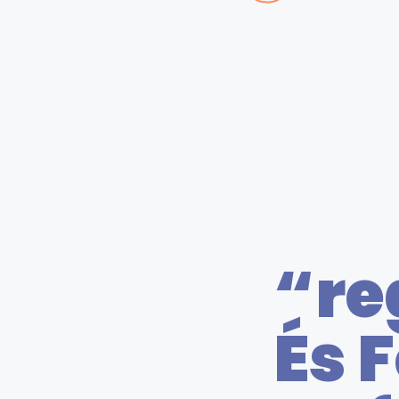
“re
És 