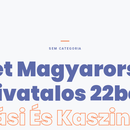
SEM CATEGORIA
et Magyaror
ivatalos 22b
si És Kaszin