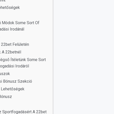
ehetőségek
si Módok Some Sort Of
dási Irodánál
s
 22bet Felületén
 A 22betnél
gső Ítéletünk Some Sort
ogadási Irodáról
uszok
si Bónusz Szekció
i Lehetőségek
Bónusz
 Sportfogadásért A 22bet