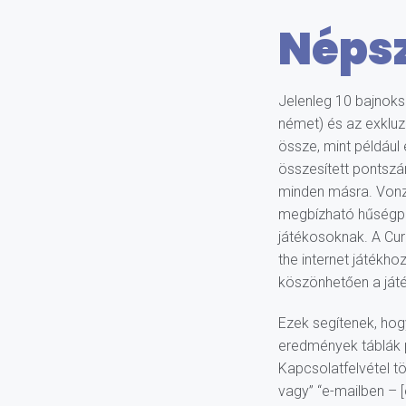
Néps
Jelenleg 10 bajnoks
német) és az exkluzí
össze, mint például
összesített pontszá
minden másra. Vonz
megbízható hűségpr
játékosoknak. A Cur
the internet játékho
köszönhetően a ját
Ezek segítenek, ho
eredmények táblák 
Kapcsolatfelvétel tö
vagy” “e-mailben – 