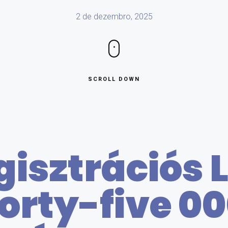
2 de dezembro, 2025
SCROLL DOWN
gisztrációs 
Forty-five 0