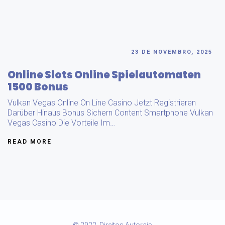
23 DE NOVEMBRO, 2025
Online Slots Online Spielautomaten
1500 Bonus
Vulkan Vegas Online On Line Casino Jetzt Registrieren
Darüber Hinaus Bonus Sichern Content Smartphone Vulkan
Vegas Casino Die Vorteile Im…
READ MORE