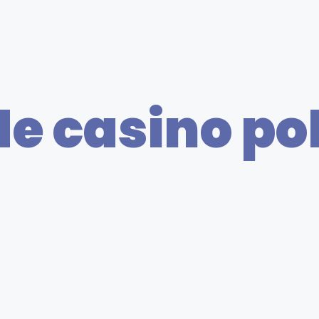
de casino po