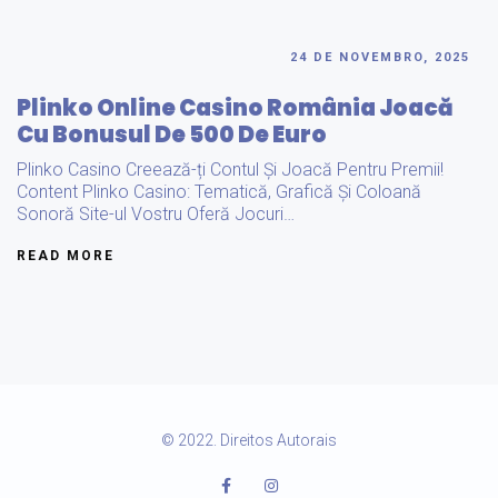
24 DE NOVEMBRO, 2025
Plinko Online Casino România Joacă
Cu Bonusul De 500 De Euro
Plinko Casino Creează-ți Contul Și Joacă Pentru Premii!
Content Plinko Casino: Tematică, Grafică Și Coloană
Sonoră Site-ul Vostru Oferă Jocuri…
READ MORE
© 2022. Direitos Autorais