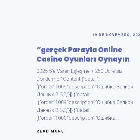
19 DE NOVEMBRO, 20
“gerçek Parayla Online
Casino Oyunları Oynayın
2025 5’e Varan Eşleşme + 250 Ücretsiz
Döndürme!” Content {“detail”:
[{“order”:1009,”description”:”Ошибка Записи
Данных В БД”}]} {“detail”:
[{“order”:1009,”description”:”Ошибка Записи
Данных В БД”}]} {“detail”:
[{“order”:1009,”description”:”Ошибка…
READ MORE